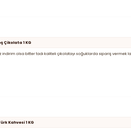
oş Çikolata 1 KG
indirim olsa bitter tadı kaliteli çikolatayı soğuklarda sipariş vermek
ürk Kahvesi 1 KG