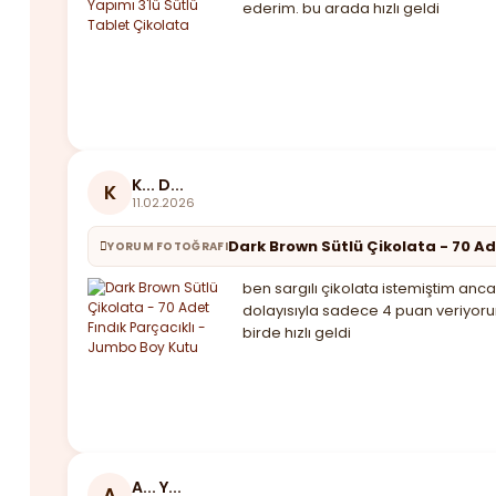
ederim. bu arada hızlı geldi
K... D...
K
11.02.2026
Dark Brown Sütlü Çikolata - 70 Ad
YORUM FOTOĞRAFI
ben sargılı çikolata istemiştim anca
dolayısıyla sadece 4 puan veriyoru
birde hızlı geldi
A... Y...
A