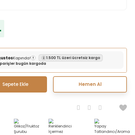
L
ğustos
Kapında!
1.500 TL üzeri ücretsiz kargo
!
siparişler bugün kargoda
Sepete Ekle
Hemen Al