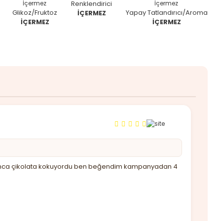
Renklendirici
Glikoz/Fruktoz
Yapay Tatlandırıcı/Aroma
İÇERMEZ
İÇERMEZ
İÇERMEZ
u açınca çikolata kokuyordu ben beğendim kampanyadan 4