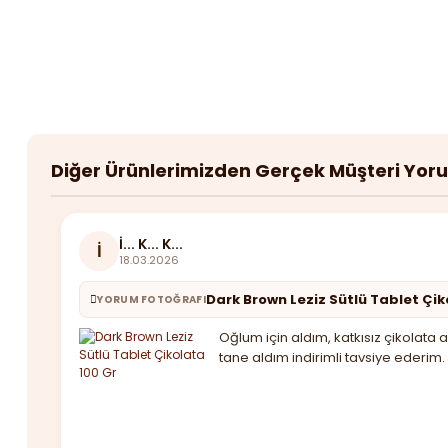
Diğer Ürünlerimizden Gerçek Müşteri Yor
İ... K... K...
İ
18.03.2026
Dark Brown Leziz Sütlü Tablet Çik
YORUM FOTOĞRAFI
Oğlum için aldım, katkısız çikolat
tane aldım indirimli tavsiye ederim.