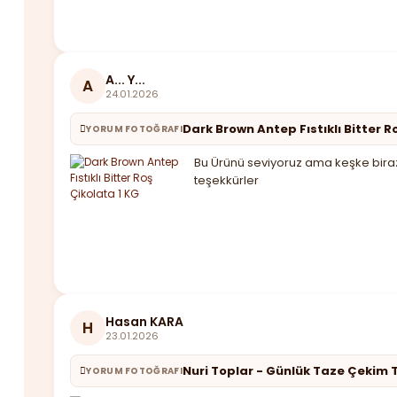
A... Y...
A
24.01.2026
Dark Brown Antep Fıstıklı Bitter R
YORUM FOTOĞRAFI
Bu Ürünü seviyoruz ama keşke biraz 
teşekkürler
Hasan KARA
H
23.01.2026
Nuri Toplar - Günlük Taze Çekim T
YORUM FOTOĞRAFI