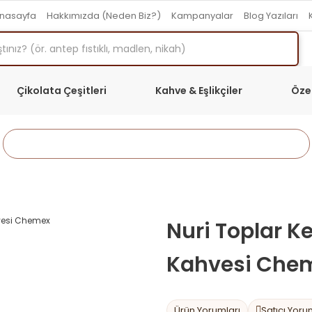
nasayfa
Hakkımızda (Neden Biz?)
Kampanyalar
Blog Yazıları
Çikolata Çeşitleri
Kahve & Eşlikçiler
Öze
Anasayfa
Kahve & Eşlikçiler
Filtre Kahveler
Nuri Toplar Ke
Kahvesi Che
Ürün Yorumları
Satıcı Yoru