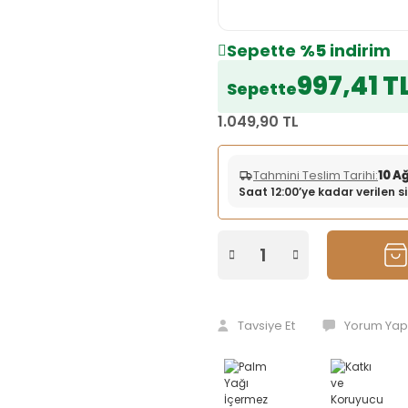
Sepette
%5
indirim
997,41 T
Sepette
1.049,90 TL
Tahmini Teslim Tarihi:
10 A
Saat 12:00’ye kadar verilen 
Tavsiye Et
Yorum Yap