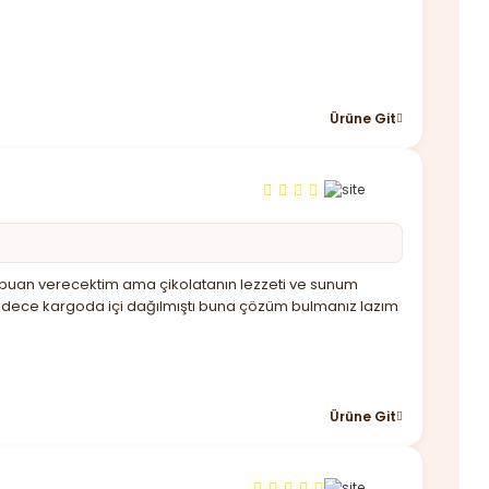
Ürüne Git
üşük puan verecektim ama çikolatanın lezzeti ve sunum
sadece kargoda içi dağılmıştı buna çözüm bulmanız lazım
Ürüne Git