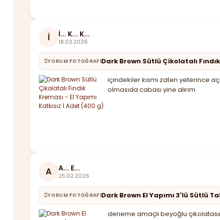
İ... K... K...
İ
18.03.2026
Dark Brown Sütlü Çikolatalı Fındık
YORUM FOTOĞRAFI
içindekiler kısmı zaten yeterince aç
olmasıda cabası yine alırım
A... E...
A
25.02.2026
Dark Brown El Yapımı 3'lü Sütlü T
YORUM FOTOĞRAFI
deneme amaçlı beyoğlu çikolatasınd