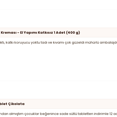
 Kreması - El Yapımı Katkısız 1 Adet (400 g)
ıktı, katkı koruyucu yoktu tadı ve kıvamı çok güzeldi mühürlü ambalajda
ablet Çikolata
an almıştım çocuklar beğenince sade sütlü tabletten indirimle 12 a