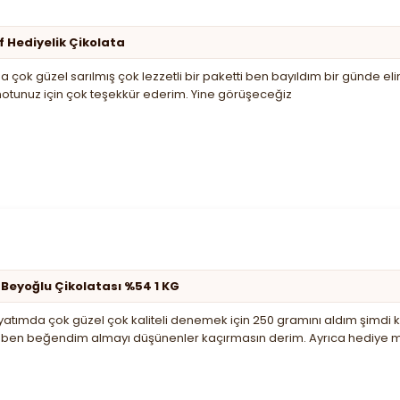
f Hediyelik Çikolata
 çok güzel sarılmış çok lezzetli bir paketti ben bayıldım bir günde el
notunuz için çok teşekkür ederim. Yine görüşeceğiz
 Beyoğlu Çikolatası %54 1 KG
tımda çok güzel çok kaliteli denemek için 250 gramını aldım şimdi kil
de ben beğendim almayı düşünenler kaçırmasın derim. Ayrıca hediye m