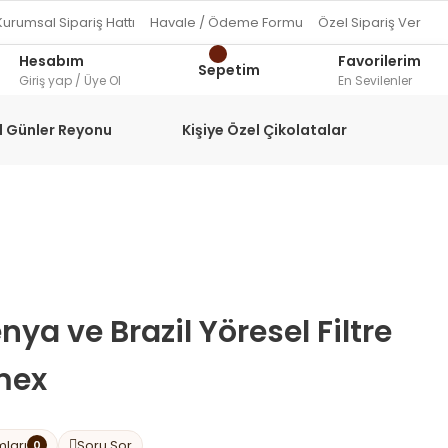
Kurumsal Sipariş Hattı
Havale / Ödeme Formu
Özel Sipariş Ver
Hesabım
Favorilerim
Sepetim
Giriş yap / Üye Ol
En Sevilenler
l Günler Reyonu
Kişiye Özel Çikolatalar
nya ve Brazil Yöresel Filtre
mex
mları
Soru Sor
0