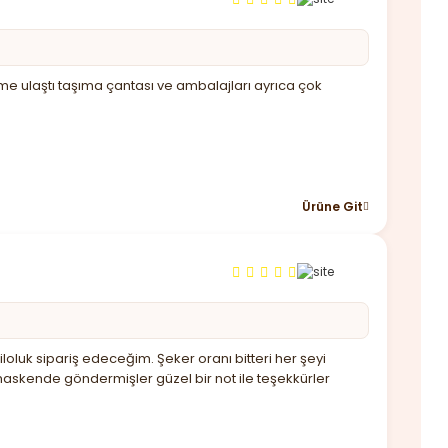
ime ulaştı taşıma çantası ve ambalajları ayrıca çok
Ürüne Git
oluk sipariş edeceğim. Şeker oranı bitteri her şeyi
askende göndermişler güzel bir not ile teşekkürler