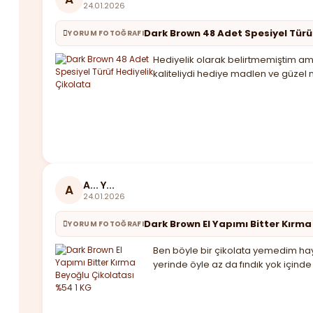
24.01.2026
Dark Brown 48 Adet Spesiyel Türü
YORUM FOTOĞRAFI
Hediyelik olarak belirtmemiştim ama
kaliteliydi hediye madlen ve güzel 
A... Y...
A
24.01.2026
Dark Brown El Yapımı Bitter Kırma
YORUM FOTOĞRAFI
Ben böyle bir çikolata yemedim haya
yerinde öyle az da fındık yok için