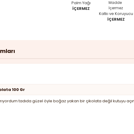
Palm Yağı
İÇERMEZ
Katkı ve Koruyucu
İÇERMEZ
umları
olata 100 Gr
a arıyordum tadıda güzel öyle boğaz yakan bir çikolata değil kutuy