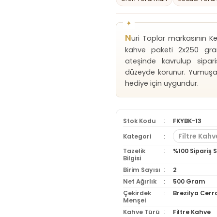
N
uri Toplar markasının Ke
kahve paketi 2x250 gra
ateşinde kavrulup sipa
düzeyde korunur. Yumuşak 
hediye için uygundur.
Stok Kodu
FKYBK-13
Filtre Kahv
Kategori
Tazelik
%100 Sipariş
Bilgisi
Birim Sayısı
2
Net Ağırlık
500 Gram
Çekirdek
Brezilya Cer
Menşei
Kahve Türü
Filtre Kahve