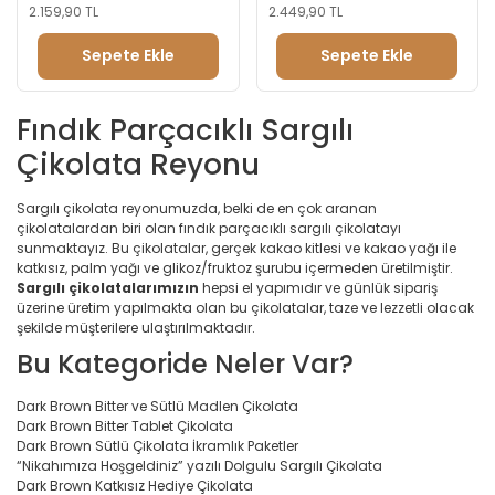
2.159,90 TL
2.449,90 TL
Sepete Ekle
Sepete Ekle
Fındık Parçacıklı Sargılı
Çikolata Reyonu
Sargılı çikolata reyonumuzda, belki de en çok aranan
çikolatalardan biri olan fındık parçacıklı sargılı çikolatayı
sunmaktayız. Bu çikolatalar, gerçek kakao kitlesi ve kakao yağı ile
katkısız, palm yağı ve glikoz/fruktoz şurubu içermeden üretilmiştir.
Sargılı çikolatalarımızın
hepsi el yapımıdır ve günlük sipariş
üzerine üretim yapılmakta olan bu çikolatalar, taze ve lezzetli olacak
şekilde müşterilere ulaştırılmaktadır.
Bu Kategoride Neler Var?
Dark Brown Bitter ve Sütlü Madlen Çikolata
Dark Brown Bitter Tablet Çikolata
Dark Brown Sütlü Çikolata İkramlık Paketler
“Nikahımıza Hoşgeldiniz” yazılı Dolgulu Sargılı Çikolata
Dark Brown Katkısız Hediye Çikolata