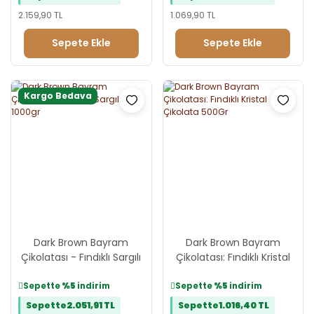
2.159,90 TL
1.069,90 TL
Sepete Ekle
Sepete Ekle
Kargo Bedava
Dark Brown Bayram
Dark Brown Bayram
Çikolatası - Fındıklı Sargılı
Çikolatası: Fındıklı Kristal
Kare 1000gr
Çikolata 500Gr
Sepette
%5
indirim
Sepette
%5
indirim
Sepette
2.051,91 TL
Sepette
1.016,40 TL