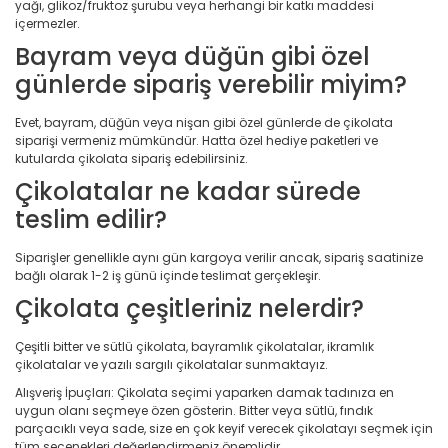
yağı, glikoz/fruktoz şurubu veya herhangi bir katkı maddesi
içermezler.
Bayram veya düğün gibi özel
günlerde sipariş verebilir miyim?
Evet, bayram, düğün veya nişan gibi özel günlerde de çikolata
siparişi vermeniz mümkündür. Hatta özel hediye paketleri ve
kutularda çikolata sipariş edebilirsiniz.
Çikolatalar ne kadar sürede
teslim edilir?
Siparişler genellikle aynı gün kargoya verilir ancak, sipariş saatinize
bağlı olarak 1-2 iş günü içinde teslimat gerçekleşir.
Çikolata çeşitleriniz nelerdir?
Çeşitli bitter ve sütlü çikolata, bayramlık çikolatalar, ikramlık
çikolatalar ve yazılı sargılı çikolatalar sunmaktayız.
Alışveriş İpuçları: Çikolata seçimi yaparken damak tadınıza en
uygun olanı seçmeye özen gösterin. Bitter veya sütlü, fındık
parçacıklı veya sade, size en çok keyif verecek çikolatayı seçmek için
tüm seçenekleri değerlendirmeniz önemlidir.