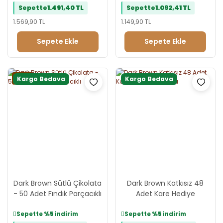
Sepette
1.491,40 TL
Sepette
1.092,41 TL
Tebrik Reyonu
Evlilik Teklifi Reyonu
1.569,90 TL
1.149,90 TL
Doğum Günü Reyonu
Sepete Ekle
Sepete Ekle
Yeni
Kargo Bedava
Kargo Bedava
Dark Brown Sütlü Çikolata
Dark Brown Katkısız 48
- 50 Adet Fındık Parçacıklı
Adet Kare Hediye
Çikolata
Sepette
%5
indirim
Sepette
%5
indirim