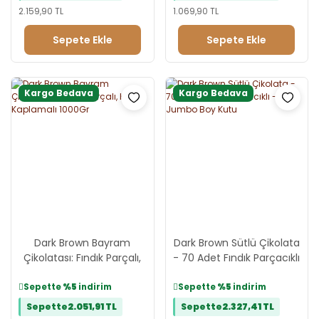
2.159,90 TL
1.069,90 TL
Sepete Ekle
Sepete Ekle
Kargo Bedava
Kargo Bedava
Dark Brown Bayram
Dark Brown Sütlü Çikolata
Çikolatası: Fındık Parçalı,
- 70 Adet Fındık Parçacıklı
Kristal Kaplamalı 1000Gr
- Jumbo Boy Kutu
Sepette
%5
indirim
Sepette
%5
indirim
Sepette
2.051,91 TL
Sepette
2.327,41 TL