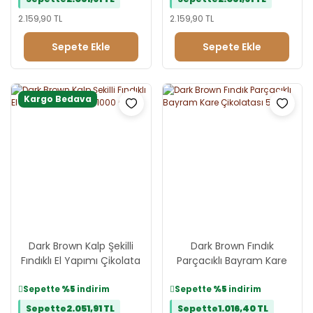
2.159,90 TL
2.159,90 TL
Sepete Ekle
Sepete Ekle
Kargo Bedava
Dark Brown Kalp Şekilli
Dark Brown Fındık
Fındıklı El Yapımı Çikolata
Parçacıklı Bayram Kare
- 1000 Gr
Çikolatası 500Gr
Sepette
%5
indirim
Sepette
%5
indirim
Sepette
2.051,91 TL
Sepette
1.016,40 TL