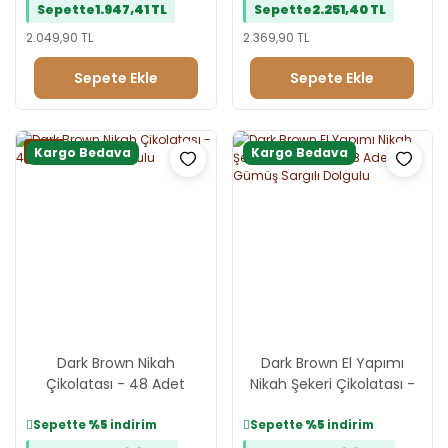
Sepette
1.947,41 TL
Sepette
2.251,40 TL
2.049,90 TL
2.369,90 TL
Sepete Ekle
Sepete Ekle
Yeni
Kargo Bedava
Kargo Bedava
Dark Brown Nikah
Dark Brown El Yapımı
Çikolatası - 48 Adet
Nikah Şekeri Çikolatası -
Sargılı Dolgulu
48 Adet Gümüş Sargılı
Dolgulu
Sepette
%5
indirim
Sepette
%5
indirim