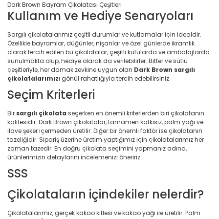
Dark Brown Bayram Çikolatası Çeşitleri
Kullanım ve Hediye Senaryoları
Sargılı çikolatalarımız çeşitli durumlar ve kutlamalar için idealdir.
Özellikle bayramlar, düğünler, nişanlar ve özel günlerde ikramlık
olarak tercih edilen bu çikolatalar, çeşitli kutularda ve ambalajlarda
sunulmakta olup, hediye olarak da verilebilirler. Bitter ve sütlü
çeşitleriyle, her damak zevkine uygun olan
Dark Brown sargılı
çikolatalarımız
ı gönül rahatlığıyla tercih edebilirsiniz.
Seçim Kriterleri
Bir
sargılı çikolata
seçerken en önemli kriterlerden biri çikolatanın
kalitesidir. Dark Brown çikolatalar, tamamen katkısız, palm yağı ve
ilave şeker içermeden üretilir. Diğer bir önemli faktör ise çikolatanın
tazeliğidir. Sipariş üzerine üretim yaptığımız için çikolatalarımız her
zaman tazedir. En doğru çikolata seçimini yapmanız adına,
ürünlerimizin detaylarını incelemenizi öneririz.
SSS
Çikolataların içindekiler nelerdir?
Çikolatalarımız, gerçek kakao kitlesi ve kakao yağı ile üretilir. Palm