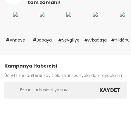
tam zamanı!
#Anneye
#Babaya
#Sevgiliye
#Arkadaşa
#Yıldön
Kampanya Habercisi
Ücretsiz e-bültene kayıt olun kampanyalardan faydalanın
KAYDET
Bize Ulaşın