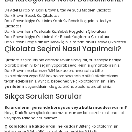
84 Adet El Yapımı Dark Brown Bitter ve Sütlü Madlen Çikolata
Dark Brown Bebek Kız Çikolatası
Dark Brown Kişiye Özel İsim Yazılı Kız Bebek Hoşgeldin Hediye
Çikolatası
Dark Brown İsim Yazılabilir Kız Bebek Hoşgeldin Çikolatası
Dark Brown Kişiye Özel İsimli Kız Bebek Karşılama Çikolatası
Dark Brown Hoşgeldin Kız Bebek İçin İsim Yazılabilir Hediye Çikolatası
Çikolata Seçimi Nasıl Yapılmalı?
Çikolata seçimi kişinin damak zevkine bağlıdır, bu sebeple hediye
olarak alırken iyi bir seçim yaparak sevdiklerinizi şımartabilirsiniz.
Dark Brown markamızın %54 kakao oranına sahip bitter
çikolatalarını veya %33 kakao oranına sahip sütlü çikolatalarını
tercih edebilirsiniz. Ayrıca, bebek hediye çikolatalarımızın
isim
yazılabilir
seçeneklerini de göz önünde bulundurabilirsiniz.
Sıkça Sorulan Sorular
Bu ürünlerin içerisinde koruyucu veya katkı maddesi var mı?
Hayır, Dark Brown çikolatalarımız tamamen katkısızdır, renklendirici
ve yapay tatlandırıcı içermez.
Çikolataların kakao oranı ne kadar?
Bitter çikolatalarımızın
kakao oranı %54, sütlü çikolatalarımızınki ise %33'dir.