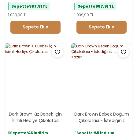
Sepette
987,91 TL
Sepette
987,91 TL
1.039,90 TL
1.039,90 TL
Sepete Ekle
Sepete Ekle
Dark Brown Kız Bebek İçin
Dark Brown Bebek Doğum
İsimli Hediye Çikolatası
Çikolatası - İstediğiniz
İsim Yazılır
Sepette
%5
indirim
Sepette
%5
indirim