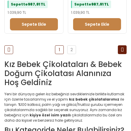
Sepette
987,91 TL
Sepette
987,91 TL
1.039,90 TL
1.039,90 TL
Sepete Ekle
Sepete Ekle
1
2
Kız Bebek Çikolataları & Bebek
Doğum Çikolatası Alanınıza
Hoş Geldiniz
Yeni bir dünyaya gelen kız bebeğinizi sevdiklerinizle birlikte kutlamak
için özenle tasarlanmış ve el yapımı
kız bebek çikolatalarımız
ile
tanışın. %100 katkısız, palm yağı ve glikoz/fruktoz şurubu içermeyen
çikolatalarımızla sağlıklı bir seçenek sunuyoruz. Aynı zamanda kız
bebeğiniz için
kişiye özel isim yazılı
çikolatalarımızla bu özel anı
daha da kişisel ve benzersiz hale getiriyoruz.
Bu Kategoride Neler Bulabilirsiniz?