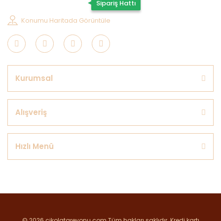
0507 202 33 55
Sipariş Hattı
Konumu Haritada Görüntüle
Kurumsal
Alışveriş
Hızlı Menü
© 2026 cikolatareyonu.com Tüm hakları saklıdır. Kredi kartı