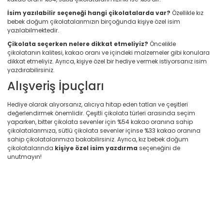
İsim yazılabilir seçeneği hangi çikolatalarda var?
Özellikle kız
bebek doğum çikolatalarımızın birçoğunda kişiye özel isim
yazılabilmektedir.
Çikolata seçerken nelere dikkat etmeliyiz?
Öncelikle
çikolatanın kalitesi, kakao oranı ve içindeki malzemeler gibi konulara
dikkat etmeliyiz. Ayrıca, kişiye özel bir hediye vermek istiyorsanız isim
yazdırabilirsiniz.
Alışveriş İpuçları
Hediye olarak alıyorsanız, alıcıya hitap eden tatları ve çeşitleri
değerlendirmek önemlidir. Çeşitli çikolata türleri arasında seçim
yaparken, bitter çikolata sevenler için %54 kakao oranına sahip
çikolatalarımıza, sütlü çikolata sevenler içinse %33 kakao oranına
sahip çikolatalarımıza bakabilirsiniz. Ayrıca, kız bebek doğum
çikolatalarında
kişiye özel isim yazdırma
seçeneğini de
unutmayın!