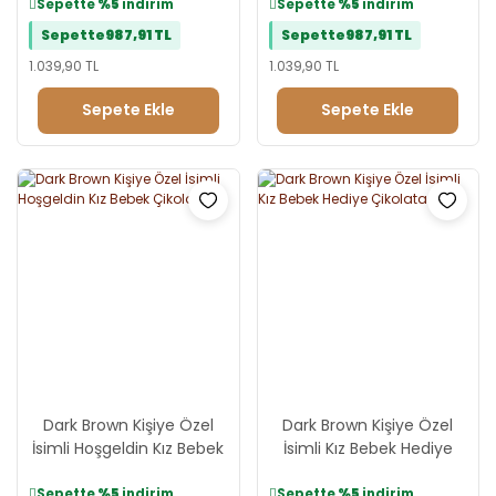
Yazdırılabilir
Sepette
%5
indirim
Sepette
%5
indirim
Sepette
987,91 TL
Sepette
987,91 TL
1.039,90 TL
1.039,90 TL
Sepete Ekle
Sepete Ekle
Dark Brown Kişiye Özel
Dark Brown Kişiye Özel
İsimli Hoşgeldin Kız Bebek
İsimli Kız Bebek Hediye
Çikolatası
Çikolatası
Sepette
%5
indirim
Sepette
%5
indirim