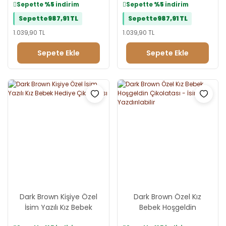
Seçeneği
Sepette
%5
indirim
Sepette
%5
indirim
Sepette
987,91 TL
Sepette
987,91 TL
1.039,90 TL
1.039,90 TL
Sepete Ekle
Sepete Ekle
Dark Brown Kişiye Özel
Dark Brown Özel Kız
İsim Yazılı Kız Bebek
Bebek Hoşgeldin
Hediye Çikolatası
Çikolatası - İsim