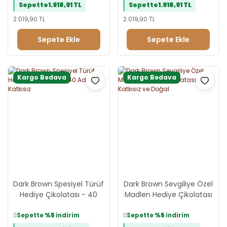
Sepette
1.918,91 TL
Sepette
1.918,91 TL
2.019,90 TL
2.019,90 TL
Sepete Ekle
Sepete Ekle
Kargo Bedava
Kargo Bedava
Dark Brown Spesiyel Türüf
Dark Brown Sevgiliye Özel
Hediye Çikolatası - 40
Madlen Hediye Çikolatası
Adet Katkısız
- Katkısız ve Doğal
Sepette
%5
indirim
Sepette
%5
indirim