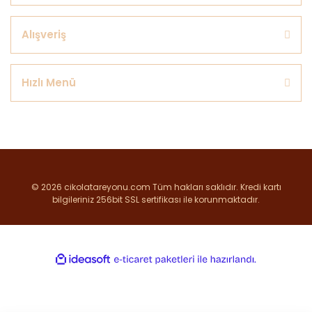
Alışveriş
Hızlı Menü
© 2026 cikolatareyonu.com Tüm hakları saklıdır. Kredi kartı
bilgileriniz 256bit SSL sertifikası ile korunmaktadır.
ile
ideasoft
e-
hazırlandı.
ticaret
paketleri