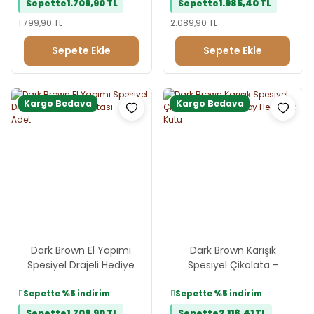
Sepette
1.709,90 TL
Sepette
1.985,40 TL
1.799,90 TL
2.089,90 TL
Sepete Ekle
Sepete Ekle
Kargo Bedava
Kargo Bedava
Dark Brown El Yapımı
Dark Brown Karışık
Spesiyel Drajeli Hediye
Spesiyel Çikolata -
Çikolatası - 30 Adet
Jumbo Boy Hediyelik Kutu
Sepette
%5
indirim
Sepette
%5
indirim
Sepette
1.709,90 TL
Sepette
2.118,41 TL