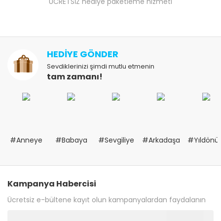
ÜCRETSİZ hediye paketleme hizmeti
HEDİYE GÖNDER
Sevdiklerinizi şimdi mutlu etmenin
tam zamanı!
#Anneye
#Babaya
#Sevgiliye
#Arkadaşa
#Yıldön
Kampanya Habercisi
Ücretsiz e-bültene kayıt olun kampanyalardan faydalanın