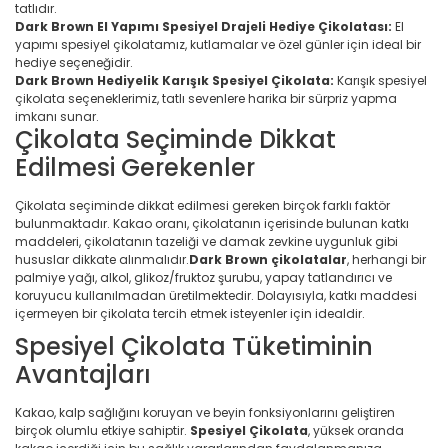
tatlıdır.
Dark Brown El Yapımı Spesiyel Drajeli Hediye Çikolatası:
El
yapımı spesiyel çikolatamız, kutlamalar ve özel günler için ideal bir
hediye seçeneğidir.
Dark Brown Hediyelik Karışık Spesiyel Çikolata:
Karışık spesiyel
çikolata seçeneklerimiz, tatlı sevenlere harika bir sürpriz yapma
imkanı sunar.
Çikolata Seçiminde Dikkat
Edilmesi Gerekenler
Çikolata seçiminde dikkat edilmesi gereken birçok farklı faktör
bulunmaktadır. Kakao oranı, çikolatanın içerisinde bulunan katkı
maddeleri, çikolatanın tazeliği ve damak zevkine uygunluk gibi
hususlar dikkate alınmalıdır.
Dark Brown çikolatalar
, herhangi bir
palmiye yağı, alkol, glikoz/fruktoz şurubu, yapay tatlandırıcı ve
koruyucu kullanılmadan üretilmektedir. Dolayısıyla, katkı maddesi
içermeyen bir çikolata tercih etmek isteyenler için idealdir.
Spesiyel Çikolata Tüketiminin
Avantajları
Kakao, kalp sağlığını koruyan ve beyin fonksiyonlarını geliştiren
birçok olumlu etkiye sahiptir.
Spesiyel Çikolata
, yüksek oranda