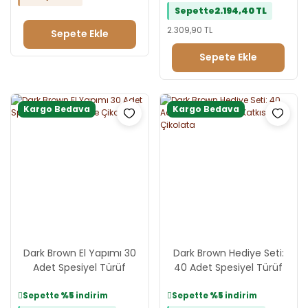
Sepette
2.194,40 TL
Tebrik Reyonu
Evlilik Teklifi Reyonu
2.309,90 TL
Sepete Ekle
Doğum Günü Reyonu
Sepete Ekle
Kargo Bedava
Kargo Bedava
Dark Brown El Yapımı 30
Dark Brown Hediye Seti:
Adet Spesiyel Türüf
40 Adet Spesiyel Türüf
Hediye Çikolata
Katkısız Çikolata
Sepette
%5
indirim
Sepette
%5
indirim