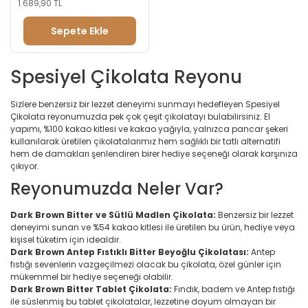
1.689,90 TL
Sepete Ekle
Spesiyel Çikolata Reyonu
Sizlere benzersiz bir lezzet deneyimi sunmayı hedefleyen Spesiyel
Çikolata reyonumuzda pek çok çeşit çikolatayı bulabilirsiniz. El
yapımı, %100 kakao kitlesi ve kakao yağıyla, yalnızca pancar şekeri
kullanılarak üretilen çikolatalarımız hem sağlıklı bir tatlı alternatifi
hem de damakları şenlendiren birer hediye seçeneği olarak karşınıza
çıkıyor.
Reyonumuzda Neler Var?
Dark Brown Bitter ve Sütlü Madlen Çikolata:
Benzersiz bir lezzet
deneyimi sunan ve %54 kakao kitlesi ile üretilen bu ürün, hediye veya
kişisel tüketim için idealdir.
Dark Brown Antep Fıstıklı Bitter Beyoğlu Çikolatası:
Antep
fıstığı sevenlerin vazgeçilmezi olacak bu çikolata, özel günler için
mükemmel bir hediye seçeneği olabilir.
Dark Brown Bitter Tablet Çikolata:
Fındık, badem ve Antep fıstığı
ile süslenmiş bu tablet çikolatalar, lezzetine doyum olmayan bir