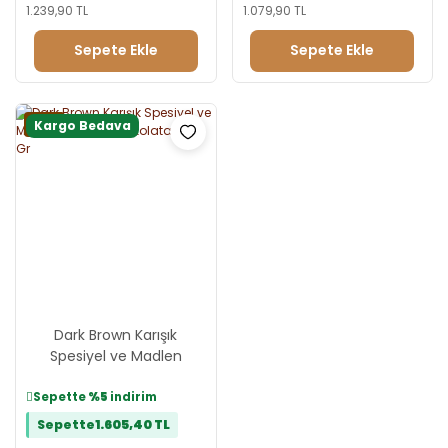
1.239,90 TL
1.079,90 TL
Sepete Ekle
Sepete Ekle
Yeni
Kargo Bedava
Dark Brown Karışık
Spesiyel ve Madlen
Hediyelik Çikolata 800 Gr
Sepette
%5
indirim
Sepette
1.605,40 TL