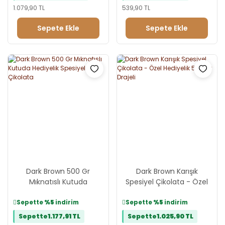
1.079,90 TL
539,90 TL
Sepete Ekle
Sepete Ekle
Dark Brown 500 Gr
Dark Brown Karışık
Mıknatıslı Kutuda
Spesiyel Çikolata - Özel
Hediyelik Spesiyel
Hediyelik 500 Gr Drajeli
Çikolata
Sepette
%5
indirim
Sepette
%5
indirim
Sepette
1.177,91 TL
Sepette
1.025,90 TL