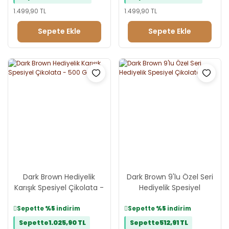
1.499,90 TL
1.499,90 TL
Sepete Ekle
Sepete Ekle
Dark Brown Hediyelik
Dark Brown 9'lu Özel Seri
Karışık Spesiyel Çikolata -
Hediyelik Spesiyel
500 Gr Kutu
Çikolata
Sepette
%5
indirim
Sepette
%5
indirim
Sepette
1.025,90 TL
Sepette
512,91 TL