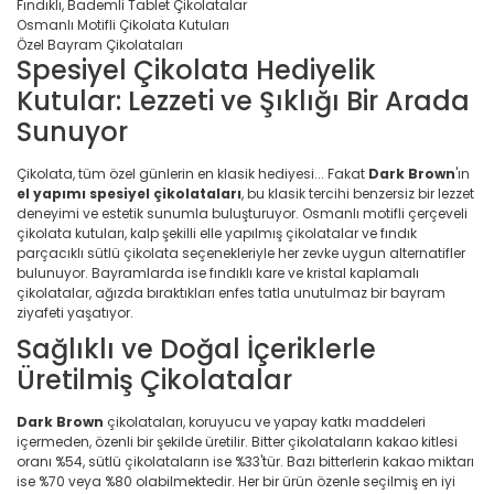
Fındıklı, Bademli Tablet Çikolatalar
Osmanlı Motifli Çikolata Kutuları
Özel Bayram Çikolataları
Spesiyel Çikolata Hediyelik
Kutular: Lezzeti ve Şıklığı Bir Arada
Sunuyor
Çikolata, tüm özel günlerin en klasik hediyesi... Fakat
Dark Brown
'ın
el yapımı spesiyel çikolataları
, bu klasik tercihi benzersiz bir lezzet
deneyimi ve estetik sunumla buluşturuyor. Osmanlı motifli çerçeveli
çikolata kutuları, kalp şekilli elle yapılmış çikolatalar ve fındık
parçacıklı sütlü çikolata seçenekleriyle her zevke uygun alternatifler
bulunuyor. Bayramlarda ise fındıklı kare ve kristal kaplamalı
çikolatalar, ağızda bıraktıkları enfes tatla unutulmaz bir bayram
ziyafeti yaşatıyor.
Sağlıklı ve Doğal İçeriklerle
Üretilmiş Çikolatalar
Dark Brown
çikolataları, koruyucu ve yapay katkı maddeleri
içermeden, özenli bir şekilde üretilir. Bitter çikolataların kakao kitlesi
oranı %54, sütlü çikolataların ise %33'tür. Bazı bitterlerin kakao miktarı
ise %70 veya %80 olabilmektedir. Her bir ürün özenle seçilmiş en iyi