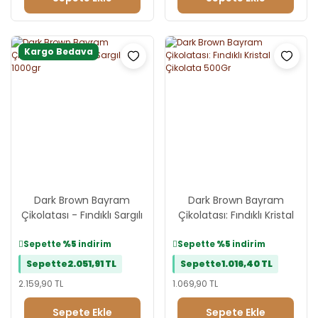
Kargo Bedava
Dark Brown Bayram
Dark Brown Bayram
Çikolatası - Fındıklı Sargılı
Çikolatası: Fındıklı Kristal
Kare 1000gr
Çikolata 500Gr
Sepette
%5
indirim
Sepette
%5
indirim
Sepette
2.051,91 TL
Sepette
1.016,40 TL
2.159,90 TL
1.069,90 TL
Sepete Ekle
Sepete Ekle