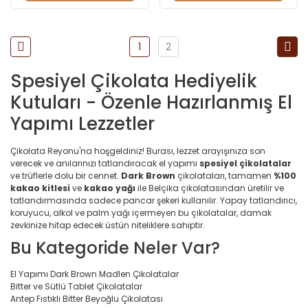
1
2
Spesiyel Çikolata Hediyelik
Kutuları - Özenle Hazırlanmış El
Yapımı Lezzetler
Çikolata Reyonu'na hoşgeldiniz! Burası, lezzet arayışınıza son
verecek ve anılarınızı tatlandıracak el yapımı
spesiyel çikolatalar
ve trüflerle dolu bir cennet.
Dark Brown
çikolataları, tamamen
%100
kakao kitlesi
ve
kakao yağı
ile Belçika çikolatasından üretilir ve
tatlandırmasında sadece pancar şekeri kullanılır. Yapay tatlandırıcı,
koruyucu, alkol ve palm yağı içermeyen bu çikolatalar, damak
zevkinize hitap edecek üstün niteliklere sahiptir.
Bu Kategoride Neler Var?
El Yapımı Dark Brown Madlen Çikolatalar
Bitter ve Sütlü Tablet Çikolatalar
Antep Fıstıklı Bitter Beyoğlu Çikolatası