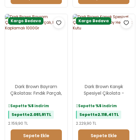
Kargo Bedava
Kargo Bedava
Dark Brown Bayram
Dark Brown Karışık
Çikolatası: Fındık Parçalı,
Spesiyel Çikolata -
Kristal Kaplamalı 1000Gr
Jumbo Boy Hediyelik Kutu
Sepette
%5
indirim
Sepette
%5
indirim
Sepette
2.051,91 TL
Sepette
2.118,41 TL
2.159,90 TL
2.229,90 TL
Sepete Ekle
Sepete Ekle