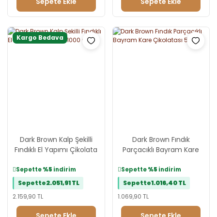
Sepete Ekle
Sepete Ekle
Kargo Bedava
Dark Brown Kalp Şekilli
Dark Brown Fındık
Fındıklı El Yapımı Çikolata
Parçacıklı Bayram Kare
- 1000 Gr
Çikolatası 500Gr
Sepette
%5
indirim
Sepette
%5
indirim
Sepette
2.051,91 TL
Sepette
1.016,40 TL
2.159,90 TL
1.069,90 TL
Sepete Ekle
Sepete Ekle