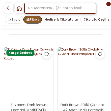
Sırala
Filtrele
Hediyelik Çikolatalar
Çikolata Çeşitler
×
Kargo Bedava
El Yapımı Dark Brown
Dark Brown Sütlü Çikolata
Osmanlı Motifli 24'lü
- 42 Adet Fındık Parçacıklı