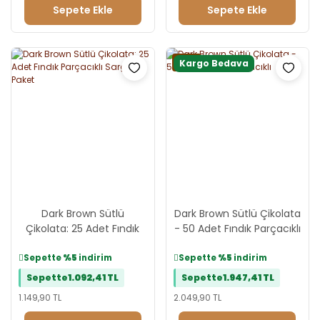
Sepete Ekle
Sepete Ekle
Yeni
Kargo Bedava
Dark Brown Sütlü
Dark Brown Sütlü Çikolata
Çikolata: 25 Adet Fındık
- 50 Adet Fındık Parçacıklı
Parçacıklı Sargılı Paket
Sepette
%5
indirim
Sepette
%5
indirim
Sepette
1.092,41 TL
Sepette
1.947,41 TL
1.149,90 TL
2.049,90 TL