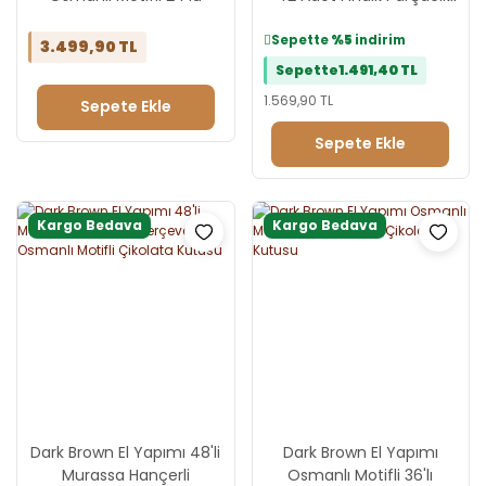
Çerçeve Çikolata Kutusu
Sargılı
Sepette
%5
indirim
3.499,90 TL
Sepette
1.491,40 TL
1.569,90 TL
Sepete Ekle
Sepete Ekle
Kargo Bedava
Kargo Bedava
Dark Brown El Yapımı 48'li
Dark Brown El Yapımı
Murassa Hançerli
Osmanlı Motifli 36'lı