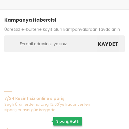
Kampanya Habercisi
Ücretsiz e-bültene kayıt olun kampanyalardan faydalanın
KAYDET
Bize Ulaşın
7/24 Kesintisiz online sipariş.
Seçili Ürünlerde hafta içi 12:00'ye kadar verilen
siparişler aynı gün kargoda
0507 202 33 55
Sipariş Hattı