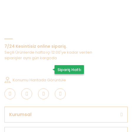
Bize Ulaşın
7/24 Kesintisiz online sipariş.
Seçili Ürünlerde hafta içi 12:00'ye kadar verilen
siparişler aynı gün kargoda
0507 202 33 55
Sipariş Hattı
Konumu Haritada Görüntüle
Kurumsal