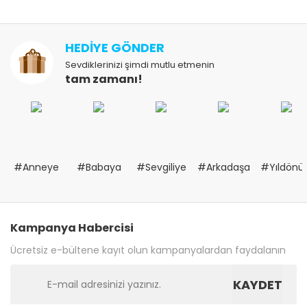
HEDİYE GÖNDER
Sevdiklerinizi şimdi mutlu etmenin
tam zamanı!
#Anneye
#Babaya
#Sevgiliye
#Arkadaşa
#Yıldön
Kampanya Habercisi
Ücretsiz e-bültene kayıt olun kampanyalardan faydalanın
KAYDET