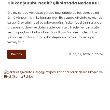
Glukoz Şurubu Nedir? Çikolatada Neden Kullanılır, Etiketten Nasıl Anlaşılır?
Glukoz şurubu ve fruktoz şurubu bazı ürünlerde tat, doku ve raf
ömrü yönetimi için kullanılabiliyor. Bu yazıda çikolata etiketinde
şurup türevlerini nasıl yakalayacağını, “şeker” başlığının altında
gizlenen ifadeleri ve daha sade içerik tercih edenler için pratik
seçim ipuçlarını bulacaksın. Dark Brown’da üretimde glukoz
şurubu ve fruktoz şurubu gibi bileşenlere formülümüzde yer
vermiyoruz.
Devamı
06/04/2026
20:24