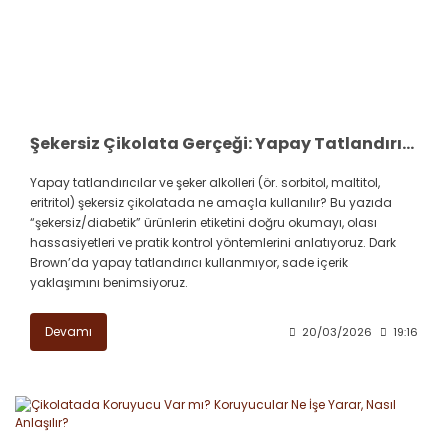
Şekersiz Çikolata Gerçeği: Yapay Tatlandırıcılar, Şeker Alkolleri ve Etiket Okuma Rehberi
Yapay tatlandırıcılar ve şeker alkolleri (ör. sorbitol, maltitol,
eritritol) şekersiz çikolatada ne amaçla kullanılır? Bu yazıda
“şekersiz/diabetik” ürünlerin etiketini doğru okumayı, olası
hassasiyetleri ve pratik kontrol yöntemlerini anlatıyoruz. Dark
Brown’da yapay tatlandırıcı kullanmıyor, sade içerik
yaklaşımını benimsiyoruz.
Devamı
20/03/2026
19:16