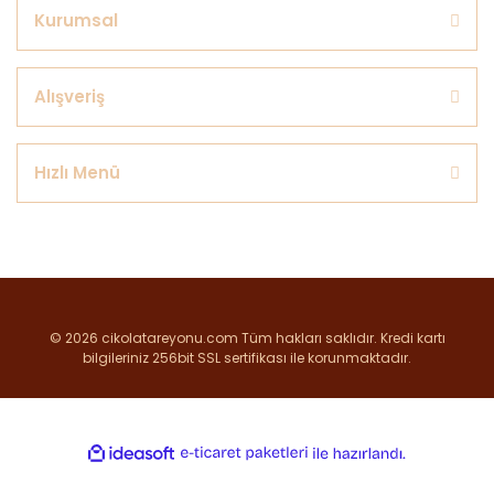
Kurumsal
Alışveriş
Hızlı Menü
© 2026 cikolatareyonu.com Tüm hakları saklıdır. Kredi kartı
bilgileriniz 256bit SSL sertifikası ile korunmaktadır.
ile
ideasoft
e-
hazırlandı.
ticaret
paketleri