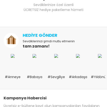
Sevdiklerinize özel özenli
ÜCRETSİZ hediye paketleme hizmeti
HEDİYE GÖNDER
Sevdiklerinizi şimdi mutlu etmenin
tam zamanı!
#Anneye
#Babaya
#Sevgiliye
#Arkadaşa
#Yıldön
Kampanya Habercisi
Ücretsiz e-bültene kayıt olun kampanyalardan faydalanın