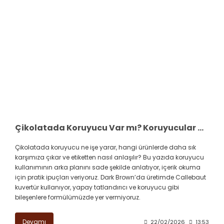
Çikolatada Koruyucu Var mı? Koruyucular Ne İşe Yarar, Nasıl Anlaşılır?
Çikolatada koruyucu ne işe yarar, hangi ürünlerde daha sık
karşımıza çıkar ve etiketten nasıl anlaşılır? Bu yazıda koruyucu
kullanımının arka planını sade şekilde anlatıyor, içerik okuma
için pratik ipuçları veriyoruz. Dark Brown’da üretimde Callebaut
kuvertür kullanıyor, yapay tatlandırıcı ve koruyucu gibi
bileşenlere formülümüzde yer vermiyoruz.
Devamı
22/02/2026
13:53