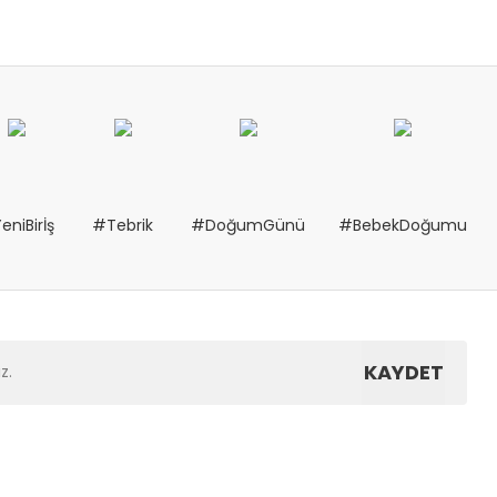
eniBirİş
#Tebrik
#DoğumGünü
#BebekDoğumu
KAYDET