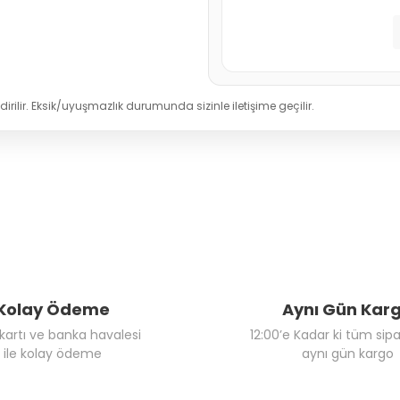
irilir. Eksik/uyuşmazlık durumunda sizinle iletişime geçilir.
Kolay Ödeme
Aynı Gün Kar
 kartı ve banka havalesi
12:00’e Kadar ki tüm sipa
ile kolay ödeme
aynı gün kargo