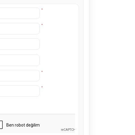
*
*
*
*