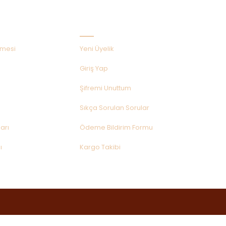
Hızlı Menü
şmesi
Yeni Üyelik
Giriş Yap
Şifremi Unuttum
Sıkça Sorulan Sorular
arı
Ödeme Bildirim Formu
ı
Kargo Takibi