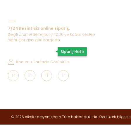
Bize Ulaşın
7/24 Kesintisiz online sipariş.
Seçili Ürünlerde hafta içi 12:00'ye kadar verilen
siparişler aynı gün kargoda
0507 202 33 55
Sipariş Hattı
Konumu Haritada Görüntüle
© 2026 cikolatareyonu.com Tüm hakları saklıdır. Kredi kartı bilgilerin