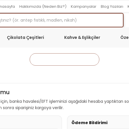
nasayfa
Hakkımızda (Neden Biz?)
Kampanyalar
Blog Yazıları
Çikolata Çeşitleri
Kahve & Eşlikçiler
Öze
Anasayfa
Sayfalar
ormu
ması için, banka havalesi/EFT işleminizi aşağıdaki hesaba yaptıktan 
en sonra siparişiniz kargoya verilir.
Ödeme Bildirimi