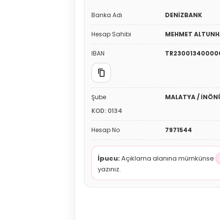
Banka Adı
DENİZBANK
Hesap Sahibi
MEHMET ALTUN
IBAN
TR23001340000
Şube
MALATYA / İNÖNÜ
KOD: 0134
Hesap No
7971544
İpucu:
Açıklama alanına mümkünse
yazınız.