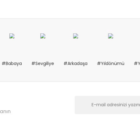
#Babaya
#Sevgiliye
#Arkadaşa
#Yıldönümü
#Y
lanın