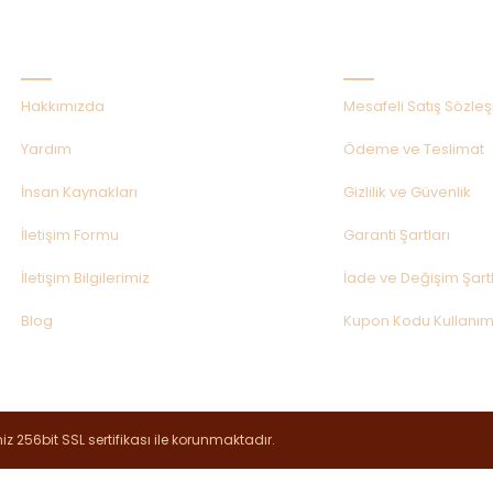
Kurumsal
Alışveriş
Hakkımızda
Mesafeli Satış Sözle
Yardım
Ödeme ve Teslimat
İnsan Kaynakları
Gizlilik ve Güvenlik
İletişim Formu
Garanti Şartları
İletişim Bilgilerimiz
İade ve Değişim Şartl
Blog
Kupon Kodu Kullanım
iz 256bit SSL sertifikası ile korunmaktadır.