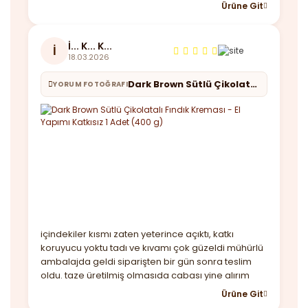
ederim.
Ürüne Git
İ... K... K...
İ
18.03.2026
Dark Brown Sütlü Çikolatalı Fındık Kreması - El Yapımı Katkısız 1 Adet (400 g)
YORUM FOTOĞRAFI
içindekiler kısmı zaten yeterince açıktı, katkı
koruyucu yoktu tadı ve kıvamı çok güzeldi mühürlü
ambalajda geldi siparişten bir gün sonra teslim
oldu. taze üretilmiş olmasıda cabası yine alırım
Ürüne Git