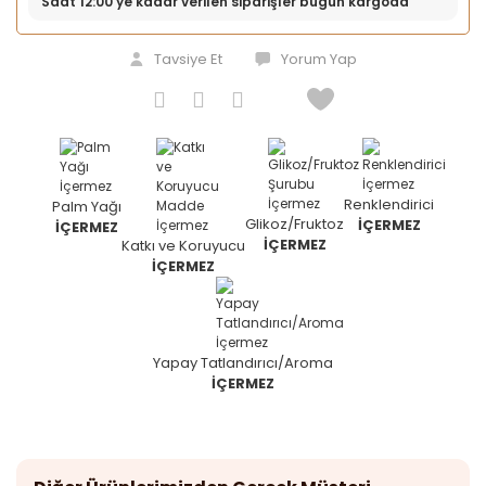
Saat 12:00’ye kadar verilen siparişler bugün kargoda
Tavsiye Et
Yorum Yap
Renklendirici
Palm Yağı
Glikoz/Fruktoz
İÇERMEZ
İÇERMEZ
İÇERMEZ
Katkı ve Koruyucu
İÇERMEZ
Yapay Tatlandırıcı/Aroma
İÇERMEZ