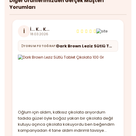
Diğer Ürünlerimizden Gerçek Müşteri
Yorumları
İ... K... K...
İ
18.03.2026
Dark Brown Leziz Sütlü Tablet Çikolata 100 Gr
YORUM FOTOĞRAFI
Oğlum için aldım, katkısız çikolata arıyordum
tadıda güzel öyle boğaz yakan bir çikolata değil
kutuyu açınca çikolata kokuyordu ben beğendim
kampanyadan 4 tane aldım indirimli tavsiye