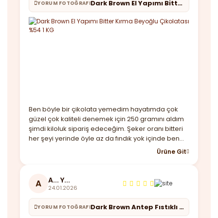
Dark Brown El Yapımı Bitter Kırma Beyoğlu Çikolatası %54 1 KG
YORUM FOTOĞRAFI
Ben böyle bir çikolata yemedim hayatımda çok
güzel çok kaliteli denemek için 250 gramını aldım
şimdi kiloluk sipariş edeceğim. Şeker oranı bitteri
her şeyi yerinde öyle az da fındık yok içinde ben
beğendim almayı düşünenler kaçırmasın derim.
Ürüne Git
Ayrıca hediye maskende göndermişler güzel bir
not ile teşekkürler
A... Y...
A
24.01.2026
Dark Brown Antep Fıstıklı Bitter Roş Çikolata 1 KG
YORUM FOTOĞRAFI