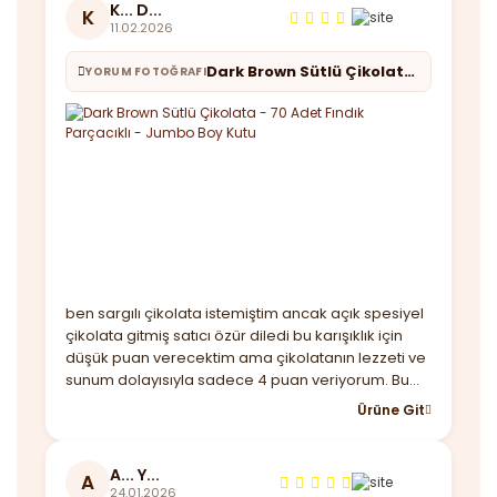
K... D...
K
11.02.2026
Dark Brown Sütlü Çikolata - 70 Adet Fındık Parçacıklı - Jumbo Boy Kutu
YORUM FOTOĞRAFI
ben sargılı çikolata istemiştim ancak açık spesiyel
çikolata gitmiş satıcı özür diledi bu karışıklık için
düşük puan verecektim ama çikolatanın lezzeti ve
sunum dolayısıyla sadece 4 puan veriyorum. Bu
arada kutu baya büyük çikolatalar lezzetli taşıma
Ürüne Git
çantası var sadece kargoda içi dağılmıştı buna
çözüm bulmanız lazım birde hızlı geldi
A... Y...
A
24.01.2026