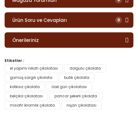
Mağaza Yorumları
Ürün Soru ve Cevapları
0
Önerileriniz
Etiketler :
el yapımı nikah çikolatası
dolgulu çikolata
gümüş sargılı çikolata
butik çikolata
katkısız çikolata
özel gün çikolatası
belçika çikolatası
pancar şekerli çikolata
misafir ikramlık çikolata
nişan çikolatası