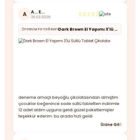
A... E...
A
25.02.2026
Dark Brown El Yapımı 3'lü Sütlü Tablet Çikolata
YORUM FOTOĞRAFI
deneme amaçlı beyoğlu çikolatasından almıştım
çocuklar beğenince sade sütlü tabletten indirimle
12 adet aldım uyguna geldi güzel paketlemişler
teşekkür ederim. bu arada hızlı geldi
Ürüne Git