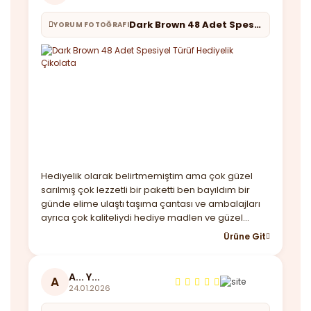
Dark Brown 48 Adet Spesiyel Türüf Hediyelik Çikolata
YORUM FOTOĞRAFI
Hediyelik olarak belirtmemiştim ama çok güzel
sarılmış çok lezzetli bir paketti ben bayıldım bir
günde elime ulaştı taşıma çantası ve ambalajları
ayrıca çok kaliteliydi hediye madlen ve güzel
notunuz için çok teşekkür ederim. Yine
Ürüne Git
görüşeceğiz
A... Y...
A
24.01.2026