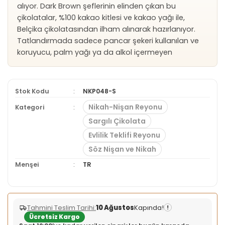
alıyor. Dark Brown şeflerinin elinden çıkan bu
çikolatalar, %100 kakao kitlesi ve kakao yağı ile,
Belçika çikolatasından ilham alınarak hazırlanıyor.
Tatlandırmada sadece pancar şekeri kullanılan ve
koruyucu, palm yağı ya da alkol içermeyen
Stok Kodu
NKP048-S
Nikah-Nişan Reyonu
Kategori
Sargılı Çikolata
Evlilik Teklifi Reyonu
Söz Nişan ve Nikah
Menşei
TR
Tahmini Teslim Tarihi:
10 Ağustos
Kapında!
!
Ücretsiz Kargo