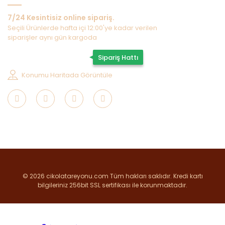
7/24 Kesintisiz online sipariş.
Seçili Ürünlerde hafta içi 12:00'ye kadar verilen
siparişler aynı gün kargoda
0507 202 33 55
Sipariş Hattı
Konumu Haritada Görüntüle
© 2026 cikolatareyonu.com Tüm hakları saklıdır. Kredi kartı
bilgileriniz 256bit SSL sertifikası ile korunmaktadır.