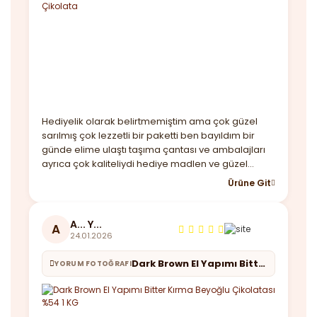
Hediyelik olarak belirtmemiştim ama çok güzel
sarılmış çok lezzetli bir paketti ben bayıldım bir
günde elime ulaştı taşıma çantası ve ambalajları
ayrıca çok kaliteliydi hediye madlen ve güzel
notunuz için çok teşekkür ederim. Yine
Ürüne Git
görüşeceğiz
A... Y...
A
24.01.2026
Dark Brown El Yapımı Bitter Kırma Beyoğlu Çikolatası %54 1 KG
YORUM FOTOĞRAFI