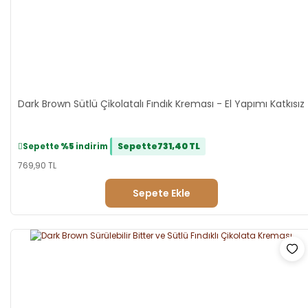
Dark Brown Sütlü Çikolatalı Fındık Kreması - El Yapımı Katkısız
Sepette
731,40 TL
Sepette
%5
indirim
769,90 TL
Sepete Ekle