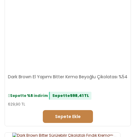
Dark Brown El Yapımı Bitter Kırma Beyoğlu Çikolatası %54
Sepette
598,41 TL
Sepette
%5
indirim
629,90 TL
Sepete Ekle