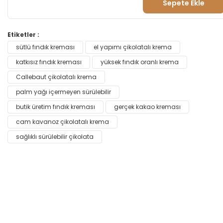
Sepete Ekle
Etiketler :
sütlü fındık kreması
el yapımı çikolatalı krema
katkısız fındık kreması
yüksek fındık oranlı krema
Callebaut çikolatalı krema
palm yağı içermeyen sürülebilir
butik üretim fındık kreması
gerçek kakao kreması
cam kavanoz çikolatalı krema
sağlıklı sürülebilir çikolata