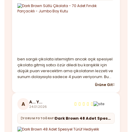
ben sargılı çikolata istemiştim ancak açık spesiyel
çikolata gitmiş satıcı özür diledi bu karışıklık için
düşük puan verecektim ama çikolatanın lezzeti ve
sunum dolayısıyla sadece 4 puan veriyorum. Bu
arada kutu baya büyük çikolatalar lezzetli taşıma
Ürüne Git
çantası var sadece kargoda içi dağılmıştı buna
çözüm bulmanız lazım birde hızlı geldi
A... Y...
A
24.01.2026
Dark Brown 48 Adet Spesiyel Türüf Hediyelik Çikolata
YORUM FOTOĞRAFI