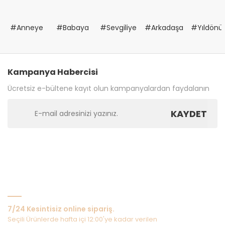
#Anneye
#Babaya
#Sevgiliye
#Arkadaşa
#Yıldön
Kampanya Habercisi
Ücretsiz e-bültene kayıt olun kampanyalardan faydalanın
KAYDET
Bize Ulaşın
7/24 Kesintisiz online sipariş.
Seçili Ürünlerde hafta içi 12:00'ye kadar verilen