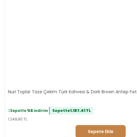
Nuri Toplar Taze Çekim Türk Kahvesi & Dark Brown Antep Fıstık
Sepette
1.187,41 TL
Sepette
%5
indirim
1.249,90 TL
Sepete Ekle