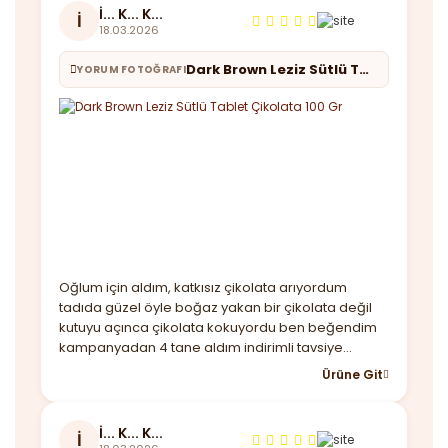
İ... K... K...
İ
18.03.2026
Dark Brown Leziz Sütlü Tablet Çikolata 100 Gr
YORUM FOTOĞRAFI
Oğlum için aldım, katkısız çikolata arıyordum
tadıda güzel öyle boğaz yakan bir çikolata değil
kutuyu açınca çikolata kokuyordu ben beğendim
kampanyadan 4 tane aldım indirimli tavsiye
ederim.
Ürüne Git
İ... K... K...
İ