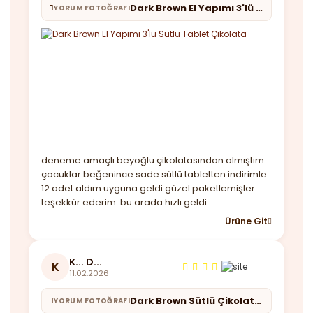
Dark Brown El Yapımı 3'lü Sütlü Tablet Çikolata
YORUM FOTOĞRAFI
deneme amaçlı beyoğlu çikolatasından almıştım
çocuklar beğenince sade sütlü tabletten indirimle
12 adet aldım uyguna geldi güzel paketlemişler
teşekkür ederim. bu arada hızlı geldi
Ürüne Git
K... D...
K
11.02.2026
Dark Brown Sütlü Çikolata - 70 Adet Fındık Parçacıklı - Jumbo Boy Kutu
YORUM FOTOĞRAFI