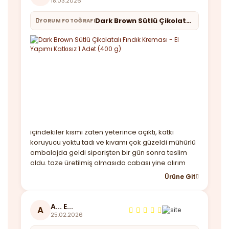
18.03.2026
Dark Brown Sütlü Çikolatalı Fındık Kreması - El Yapımı Katkısız 1 Adet (400 g)
YORUM FOTOĞRAFI
içindekiler kısmı zaten yeterince açıktı, katkı
koruyucu yoktu tadı ve kıvamı çok güzeldi mühürlü
ambalajda geldi siparişten bir gün sonra teslim
oldu. taze üretilmiş olmasıda cabası yine alırım
Ürüne Git
A... E...
A
25.02.2026