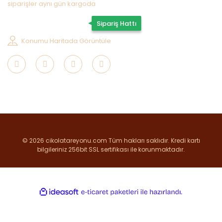
siparişler aynı gün kargoda
0507 202 33 55
Sipariş Hattı
Konumu Haritada Görüntüle
© 2026 cikolatareyonu.com Tüm hakları saklıdır. Kredi kartı
bilgileriniz 256bit SSL sertifikası ile korunmaktadır.
ile
ideasoft
e-
hazırlandı.
ticaret
paketleri