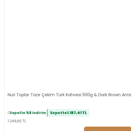
Nuri Toplar Taze Çekim Türk Kahvesi 500g & Dark Brown Antep 
Sepette
1.187,41 TL
Sepette
%5
indirim
1.249,90 TL