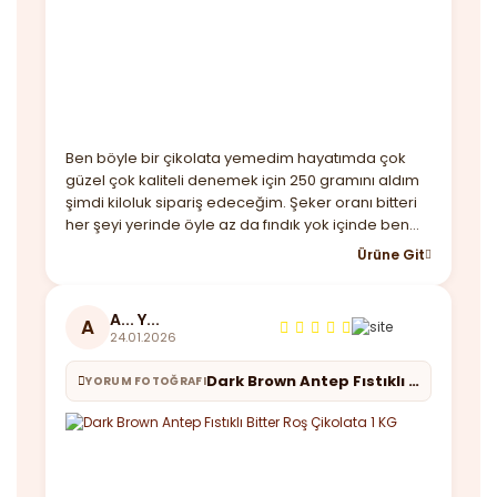
Ben böyle bir çikolata yemedim hayatımda çok
güzel çok kaliteli denemek için 250 gramını aldım
şimdi kiloluk sipariş edeceğim. Şeker oranı bitteri
her şeyi yerinde öyle az da fındık yok içinde ben
beğendim almayı düşünenler kaçırmasın derim.
Ürüne Git
Ayrıca hediye maskende göndermişler güzel bir
not ile teşekkürler
A... Y...
A
24.01.2026
Dark Brown Antep Fıstıklı Bitter Roş Çikolata 1 KG
YORUM FOTOĞRAFI