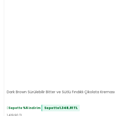
Dark Brown Sürülebilir Bitter ve Sütlü Fındıklı Çikolata Kreması
Sepette
1.348,91 TL
Sepette
%5
indirim
1.419,90 TL