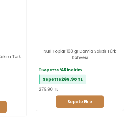
Nuri Toplar 100 gr Damla Sakızlı Türk
Çekim Türk
Kahvesi
Sepette
%5
indirim
Sepette
265,90 TL
279,90 TL
Sepete Ekle