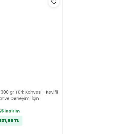
 300 gr Türk Kahvesi - Keyifli
ahve Deneyimi İçin
%5
indirim
531,90 TL