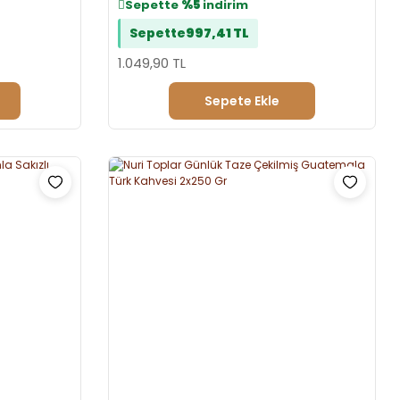
Sepette
%5
indirim
Sepette
997,41 TL
1.049,90 TL
Sepete Ekle