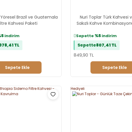
 Yöresel Brazil ve Guatemala
Nuri Toplar Türk Kahvesi
iltre Kahvesi Paketi
Sakızlı Kahve Kombinasyon
%5
indirim
Sepette
%5
indirim
978,41 TL
Sepette
807,41 TL
849,90 TL
Sepete Ekle
Sepete Ekle
Hediyeli