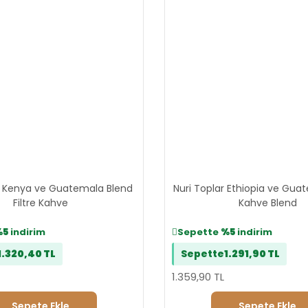
r Kenya ve Guatemala Blend
Nuri Toplar Ethiopia ve Guat
Filtre Kahve
Kahve Blend
%5
indirim
Sepette
%5
indirim
1.320,40 TL
Sepette
1.291,90 TL
1.359,90 TL
Sepete Ekle
Sepete Ekle