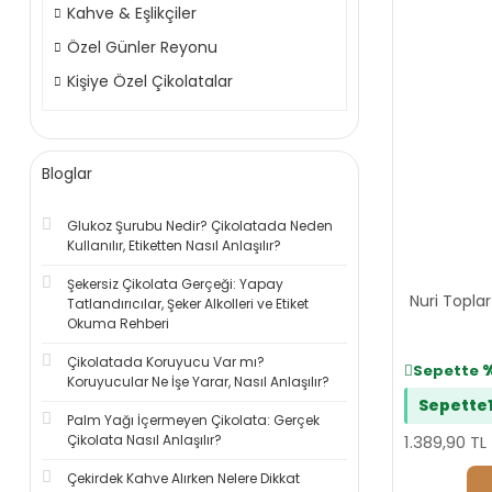
Kahve & Eşlikçiler
Özel Günler Reyonu
Kişiye Özel Çikolatalar
Bloglar
Glukoz Şurubu Nedir? Çikolatada Neden
Kullanılır, Etiketten Nasıl Anlaşılır?
Şekersiz Çikolata Gerçeği: Yapay
Nuri Topla
Tatlandırıcılar, Şeker Alkolleri ve Etiket
Okuma Rehberi
Çikolatada Koruyucu Var mı?
Sepette
Koruyucular Ne İşe Yarar, Nasıl Anlaşılır?
Sepette
Palm Yağı İçermeyen Çikolata: Gerçek
Çikolata Nasıl Anlaşılır?
1.389,90 TL
Çekirdek Kahve Alırken Nelere Dikkat