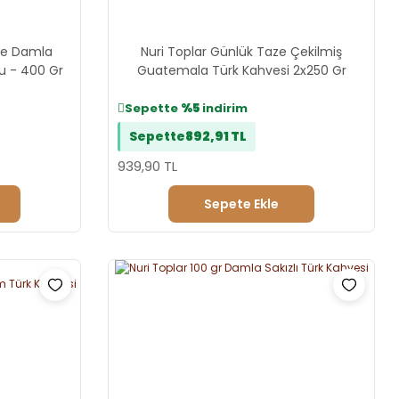
 ve Damla
Nuri Toplar Günlük Taze Çekilmiş
u - 400 Gr
Guatemala Türk Kahvesi 2x250 Gr
Sepette
%5
indirim
Sepette
892,91 TL
939,90 TL
Sepete Ekle