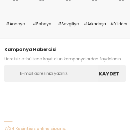
#Anneye
#Babaya
#Sevgiliye
#Arkadaşa
#Yıldön
Kampanya Habercisi
Ücretsiz e-bültene kayıt olun kampanyalardan faydalanın
KAYDET
Bize Ulaşın
7/24 Kesintisiz online sipariş.