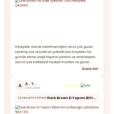
Hediyelik olarak belirtmemiştim ama çok güzel
sarılmış çok lezzetli bir paketti ben bayıldım bir
günde elime ulaştı taşıma çantası ve ambalajları
ayrıca çok kaliteliydi hediye madlen ve güzel
notunuz için çok teşekkür ederim. Yine
Ürüne Git
görüşeceğiz
A... Y...
A
24.01.2026
Dark Brown El Yapımı Bitter Kırma Beyoğlu Çikolatası %54 1 KG
YORUM FOTOĞRAFI