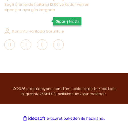
Seçili Ürünlerde hafta içi 12:00'ye kadar verilen
siparişler aynı gün kargoda
0507 202 33 55
Sipariş Hattı
Konumu Haritada Görüntüle
© 2026 cikolatareyonu.com Tüm hakları saklıdır. Kredi kartı
bilgileriniz 256bit SSL sertifikası ile korunmaktadır.
ile
ideasoft
e-
hazırlandı.
ticaret