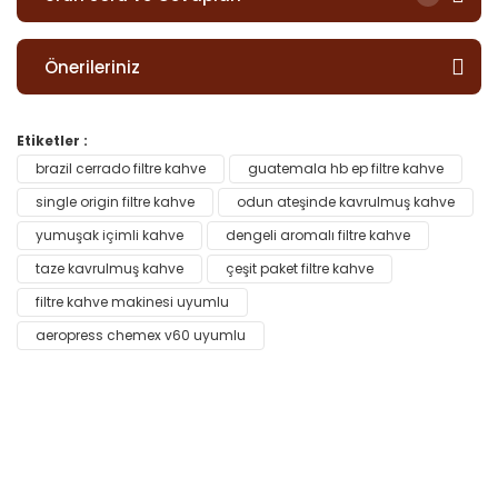
Önerileriniz
Etiketler :
brazil cerrado filtre kahve
guatemala hb ep filtre kahve
single origin filtre kahve
odun ateşinde kavrulmuş kahve
yumuşak içimli kahve
dengeli aromalı filtre kahve
taze kavrulmuş kahve
çeşit paket filtre kahve
filtre kahve makinesi uyumlu
aeropress chemex v60 uyumlu