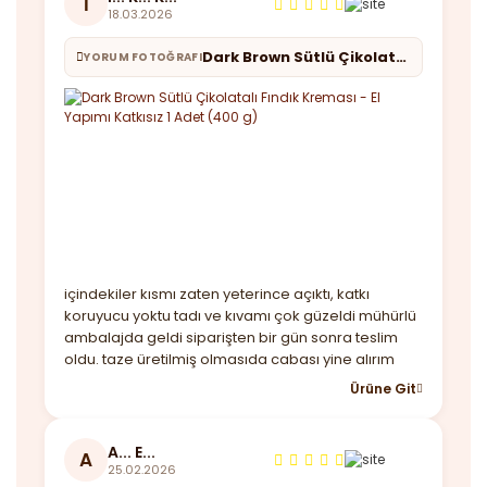
İ
18.03.2026
Dark Brown Sütlü Çikolatalı Fındık Kreması - El Yapımı Katkısız 1 Adet (400 g)
YORUM FOTOĞRAFI
içindekiler kısmı zaten yeterince açıktı, katkı
koruyucu yoktu tadı ve kıvamı çok güzeldi mühürlü
ambalajda geldi siparişten bir gün sonra teslim
oldu. taze üretilmiş olmasıda cabası yine alırım
Ürüne Git
A... E...
A
25.02.2026