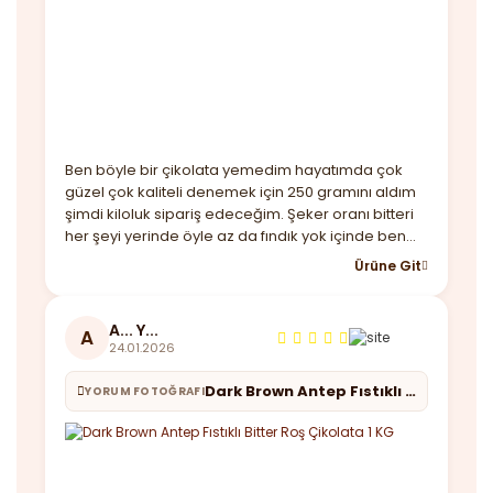
Ben böyle bir çikolata yemedim hayatımda çok
güzel çok kaliteli denemek için 250 gramını aldım
şimdi kiloluk sipariş edeceğim. Şeker oranı bitteri
her şeyi yerinde öyle az da fındık yok içinde ben
beğendim almayı düşünenler kaçırmasın derim.
Ürüne Git
Ayrıca hediye maskende göndermişler güzel bir
not ile teşekkürler
A... Y...
A
24.01.2026
Dark Brown Antep Fıstıklı Bitter Roş Çikolata 1 KG
YORUM FOTOĞRAFI