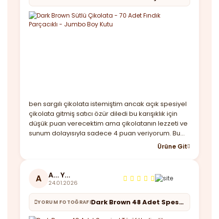
ben sargılı çikolata istemiştim ancak açık spesiyel
çikolata gitmiş satıcı özür diledi bu karışıklık için
düşük puan verecektim ama çikolatanın lezzeti ve
sunum dolayısıyla sadece 4 puan veriyorum. Bu
arada kutu baya büyük çikolatalar lezzetli taşıma
Ürüne Git
çantası var sadece kargoda içi dağılmıştı buna
çözüm bulmanız lazım birde hızlı geldi
A... Y...
A
24.01.2026
Dark Brown 48 Adet Spesiyel Türüf Hediyelik Çikolata
YORUM FOTOĞRAFI