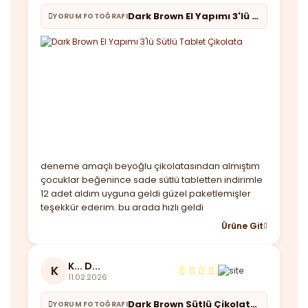
Dark Brown El Yapımı 3'lü Sütlü Tablet Çikolata
YORUM FOTOĞRAFI
deneme amaçlı beyoğlu çikolatasından almıştım
çocuklar beğenince sade sütlü tabletten indirimle
12 adet aldım uyguna geldi güzel paketlemişler
teşekkür ederim. bu arada hızlı geldi
Ürüne Git
K... D...
K
11.02.2026
Dark Brown Sütlü Çikolata - 70 Adet Fındık Parçacıklı - Jumbo Boy Kutu
YORUM FOTOĞRAFI