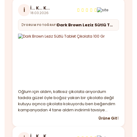
İ... K... K...
İ
18.03.2026
Dark Brown Leziz Sütlü Tablet Çikolata 100 Gr
YORUM FOTOĞRAFI
Oğlum için aldım, katkısız çikolata arıyordum
tadıda güzel öyle boğaz yakan bir çikolata değil
kutuyu açınca çikolata kokuyordu ben beğendim
kampanyadan 4 tane aldım indirimli tavsiye
ederim.
Ürüne Git
İ... K... K...