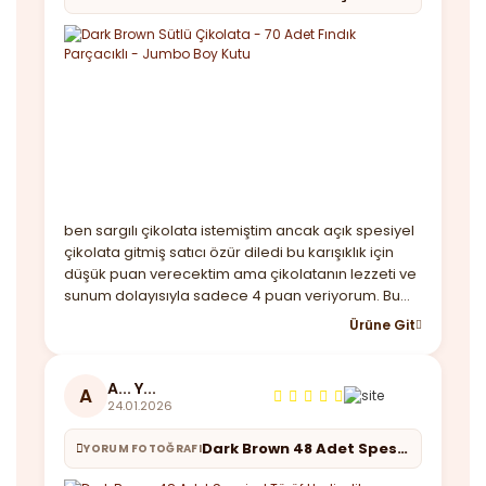
ben sargılı çikolata istemiştim ancak açık spesiyel
çikolata gitmiş satıcı özür diledi bu karışıklık için
düşük puan verecektim ama çikolatanın lezzeti ve
sunum dolayısıyla sadece 4 puan veriyorum. Bu
arada kutu baya büyük çikolatalar lezzetli taşıma
Ürüne Git
çantası var sadece kargoda içi dağılmıştı buna
çözüm bulmanız lazım birde hızlı geldi
A... Y...
A
24.01.2026
Dark Brown 48 Adet Spesiyel Türüf Hediyelik Çikolata
YORUM FOTOĞRAFI