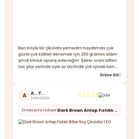
Ben böyle bir çikolata yemedim hayatımda çok
güzel çok kaliteli denemek için 250 gramını aldım
şimdi kiloluk sipariş edeceğim. Şeker oranı bitteri
her şeyi yerinde öyle az da fındık yok içinde ben
beğendim almayı düşünenler kaçırmasın derim.
Ürüne Git
Ayrıca hediye maskende göndermişler güzel bir
not ile teşekkürler
A... Y...
A
24.01.2026
Dark Brown Antep Fıstıklı Bitter Roş Çikolata 1 KG
YORUM FOTOĞRAFI