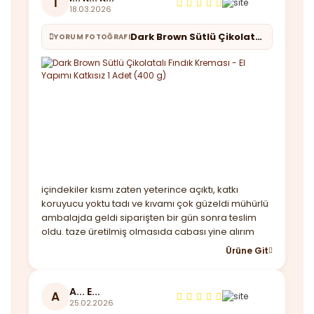
İ
18.03.2026
Dark Brown Sütlü Çikolatalı Fındık Kreması - El Yapımı Katkısız 1 Adet (400 g)
YORUM FOTOĞRAFI
içindekiler kısmı zaten yeterince açıktı, katkı
koruyucu yoktu tadı ve kıvamı çok güzeldi mühürlü
ambalajda geldi siparişten bir gün sonra teslim
oldu. taze üretilmiş olmasıda cabası yine alırım
Ürüne Git
A... E...
A
25.02.2026