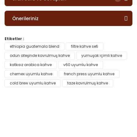
Önerileriniz
Etiketler :
ethiopia guatemala blend
filtre kahve seti
odun ateşinde kavrulmuş kahve
yumuşak içimli kahve
katkısız arabica kahve
v60 uyumlu kahve
chemex uyumlu kahve
french press uyumlu kahve
cold brew uyumlu kahve
taze kavrulmuş kahve