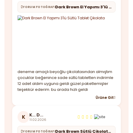
Dark Brown El Yapımı 3'lü Sütlü Tablet Çikolata
YORUM FOTOĞRAFI
deneme amaçlı beyoğlu çikolatasından almıştım
çocuklar beğenince sade sütlü tabletten indirimle
12 adet aldım uyguna geldi güzel paketlemişler
teşekkür ederim. bu arada hızlı geldi
Ürüne Git
K... D...
K
11.02.2026
Dark Brown Sütlü Çikolata - 70 Adet Fındık Parçacıklı - Jumbo Boy Kutu
YORUM FOTOĞRAFI