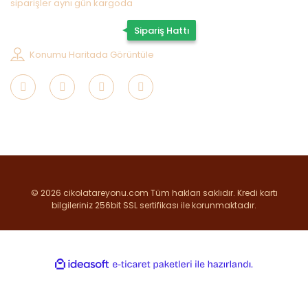
siparişler aynı gün kargoda
0507 202 33 55
Sipariş Hattı
Konumu Haritada Görüntüle
© 2026 cikolatareyonu.com Tüm hakları saklıdır. Kredi kartı
bilgileriniz 256bit SSL sertifikası ile korunmaktadır.
ile
ideasoft
e-
hazırlandı.
ticaret
paketleri