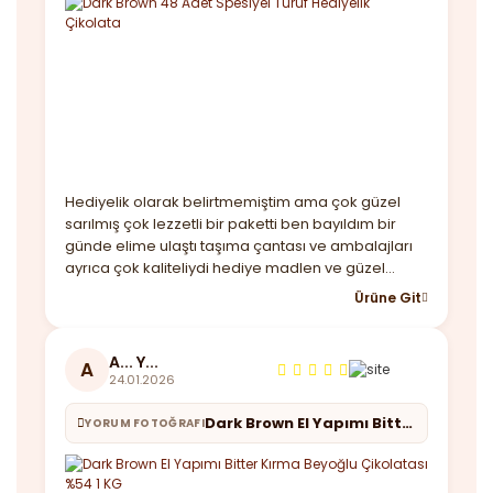
Hediyelik olarak belirtmemiştim ama çok güzel
sarılmış çok lezzetli bir paketti ben bayıldım bir
günde elime ulaştı taşıma çantası ve ambalajları
ayrıca çok kaliteliydi hediye madlen ve güzel
notunuz için çok teşekkür ederim. Yine
Ürüne Git
görüşeceğiz
A... Y...
A
24.01.2026
Dark Brown El Yapımı Bitter Kırma Beyoğlu Çikolatası %54 1 KG
YORUM FOTOĞRAFI