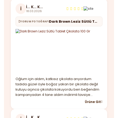
İ... K... K...
İ
18.03.2026
Dark Brown Leziz Sütlü Tablet Çikolata 100 Gr
YORUM FOTOĞRAFI
Oğlum için aldım, katkısız çikolata arıyordum
tadıda güzel öyle boğaz yakan bir çikolata değil
kutuyu açınca çikolata kokuyordu ben beğendim
kampanyadan 4 tane aldım indirimli tavsiye
ederim.
Ürüne Git
İ... K... K...