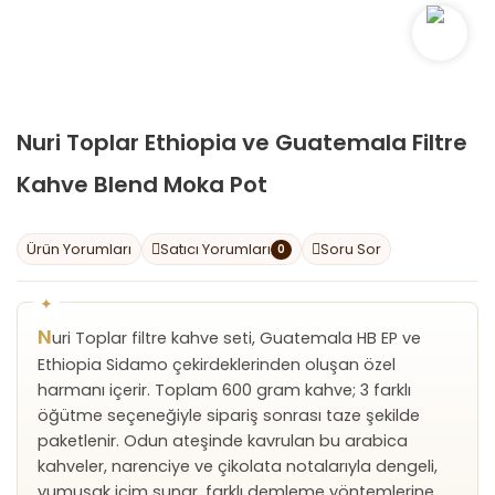
Nuri Toplar Ethiopia ve Guatemala Filtre
Kahve Blend Moka Pot
Ürün Yorumları
Satıcı Yorumları
Soru Sor
0
N
uri Toplar filtre kahve seti, Guatemala HB EP ve
Ethiopia Sidamo çekirdeklerinden oluşan özel
harmanı içerir. Toplam 600 gram kahve; 3 farklı
öğütme seçeneğiyle sipariş sonrası taze şekilde
paketlenir. Odun ateşinde kavrulan bu arabica
kahveler, narenciye ve çikolata notalarıyla dengeli,
yumuşak içim sunar, farklı demleme yöntemlerine