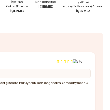
Renklendirici
Glikoz/Fruktoz
Yapay Tatlandırıcı/Aroma
İÇERMEZ
İÇERMEZ
İÇERMEZ
u açınca çikolata kokuyordu ben beğendim kampanyadan 4