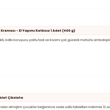
 Kreması - El Yapımı Katkısız 1 Adet (400 g)
ıktı, katkı koruyucu yoktu tadı ve kıvamı çok güzeldi mühürlü ambalajda
ablet Çikolata
an almıştım çocuklar beğenince sade sütlü tabletten indirimle 12 a