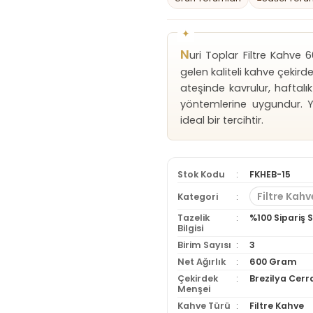
N
uri Toplar Filtre Kahve
gelen kaliteli kahve çekird
ateşinde kavrulur, haftal
yöntemlerine uygundur. Y
ideal bir tercihtir.
Stok Kodu
FKHEB-15
Filtre Kahv
Kategori
Tazelik
%100 Sipariş
Bilgisi
Birim Sayısı
3
Net Ağırlık
600 Gram
Çekirdek
Brezilya Cerr
Menşei
Kahve Türü
Filtre Kahve