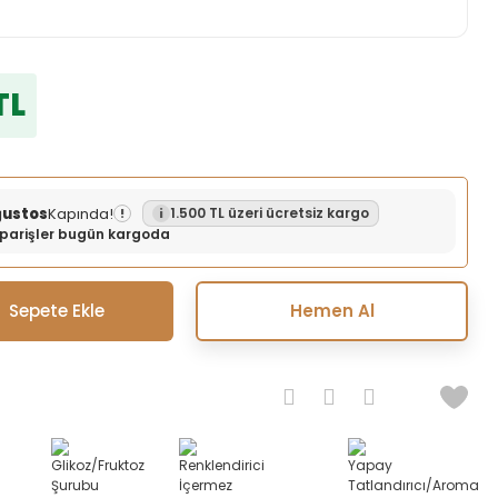
TL
ğustos
Kapında!
1.500 TL üzeri ücretsiz kargo
!
siparişler bugün kargoda
Sepete Ekle
Hemen Al