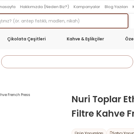
nasayfa
Hakkımızda (Neden Biz?)
Kampanyalar
Blog Yazıları
Çikolata Çeşitleri
Kahve & Eşlikçiler
Öze
Anasayfa
Kahve & Eşlikçiler
Filtre Kahveler
Nuri Toplar Et
Filtre Kahve 
Ürün Yorumları
Satıcı Yoru