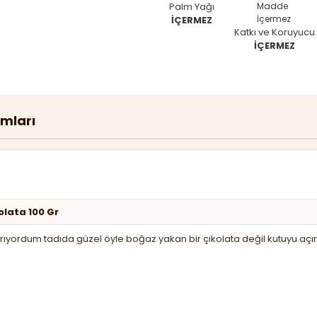
Palm Yağı
İÇERMEZ
Katkı ve Koruyucu
İÇERMEZ
umları
olata 100 Gr
a arıyordum tadıda güzel öyle boğaz yakan bir çikolata değil kutuy