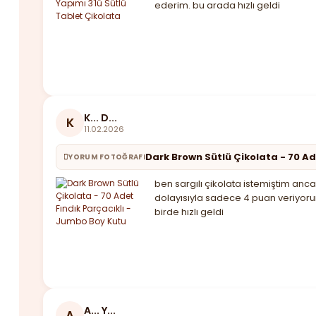
ederim. bu arada hızlı geldi
K... D...
K
11.02.2026
Dark Brown Sütlü Çikolata - 70 Ad
YORUM FOTOĞRAFI
ben sargılı çikolata istemiştim anca
dolayısıyla sadece 4 puan veriyoru
birde hızlı geldi
A... Y...
A