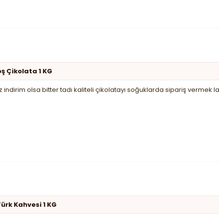
oş Çikolata 1 KG
indirim olsa bitter tadı kaliteli çikolatayı soğuklarda sipariş vermek
ürk Kahvesi 1 KG