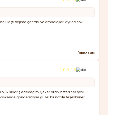
ime ulaştı taşıma çantası ve ambalajları ayrıca çok
Ürüne Git
oluk sipariş edeceğim. Şeker oranı bitteri her şeyi
askende göndermişler güzel bir not ile teşekkürler