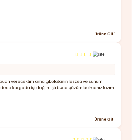
Ürüne Git
üşük puan verecektim ama çikolatanın lezzeti ve sunum
sadece kargoda içi dağılmıştı buna çözüm bulmanız lazım
Ürüne Git