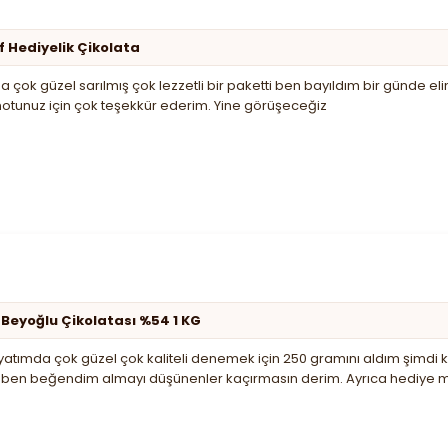
f Hediyelik Çikolata
 çok güzel sarılmış çok lezzetli bir paketti ben bayıldım bir günde el
notunuz için çok teşekkür ederim. Yine görüşeceğiz
 Beyoğlu Çikolatası %54 1 KG
tımda çok güzel çok kaliteli denemek için 250 gramını aldım şimdi kil
de ben beğendim almayı düşünenler kaçırmasın derim. Ayrıca hediye m