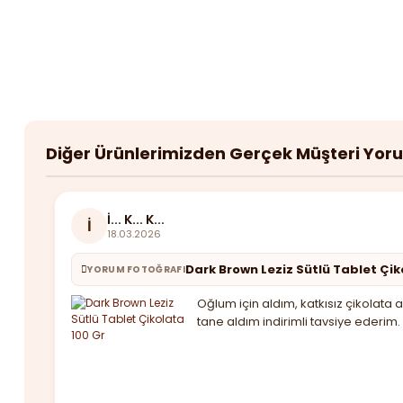
Diğer Ürünlerimizden Gerçek Müşteri Yor
İ... K... K...
İ
18.03.2026
Dark Brown Leziz Sütlü Tablet Çik
YORUM FOTOĞRAFI
Oğlum için aldım, katkısız çikolat
tane aldım indirimli tavsiye ederim.