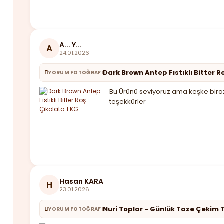
A... Y...
A
24.01.2026
Dark Brown Antep Fıstıklı Bitter R
YORUM FOTOĞRAFI
Bu Ürünü seviyoruz ama keşke biraz 
teşekkürler
Hasan KARA
H
23.01.2026
Nuri Toplar - Günlük Taze Çekim T
YORUM FOTOĞRAFI