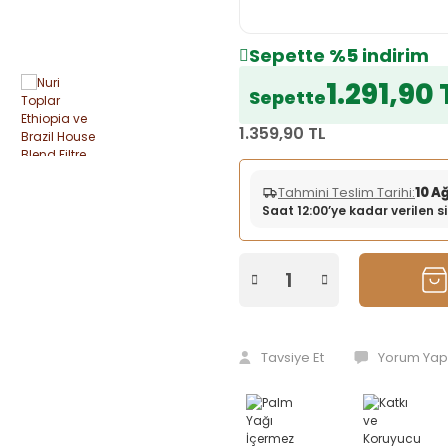
Sepette
%5
indirim
1.291,90 
Sepette
1.359,90 TL
Tahmini Teslim Tarihi:
10 A
Saat 12:00’ye kadar verilen 
Tavsiye Et
Yorum Yap