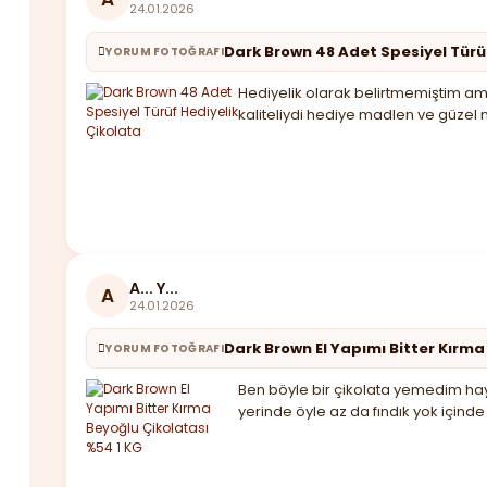
24.01.2026
Dark Brown 48 Adet Spesiyel Türü
YORUM FOTOĞRAFI
Hediyelik olarak belirtmemiştim ama
kaliteliydi hediye madlen ve güzel 
A... Y...
A
24.01.2026
Dark Brown El Yapımı Bitter Kırma
YORUM FOTOĞRAFI
Ben böyle bir çikolata yemedim haya
yerinde öyle az da fındık yok için