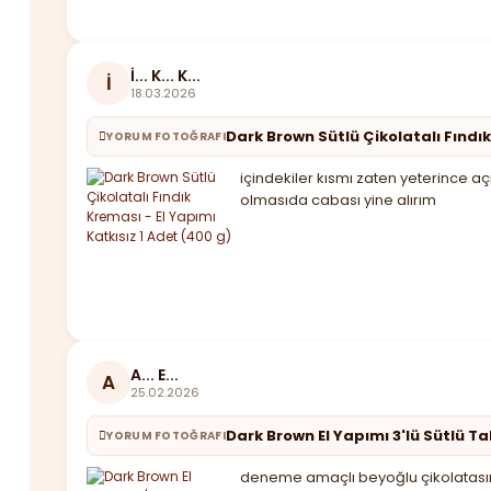
İ... K... K...
İ
18.03.2026
Dark Brown Sütlü Çikolatalı Fındık
YORUM FOTOĞRAFI
içindekiler kısmı zaten yeterince aç
olmasıda cabası yine alırım
A... E...
A
25.02.2026
Dark Brown El Yapımı 3'lü Sütlü T
YORUM FOTOĞRAFI
deneme amaçlı beyoğlu çikolatasınd