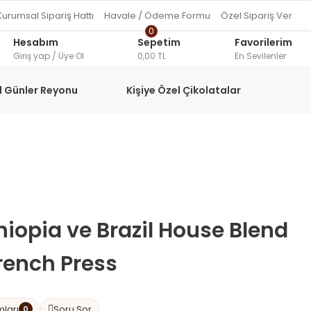
Kurumsal Sipariş Hattı
Havale / Ödeme Formu
Özel Sipariş Ver
0
Hesabım
Sepetim
Favorilerim
Giriş yap / Üye Ol
0,00 TL
En Sevilenler
l Günler Reyonu
Kişiye Özel Çikolatalar
hiopia ve Brazil House Blend
French Press
mları
Soru Sor
0