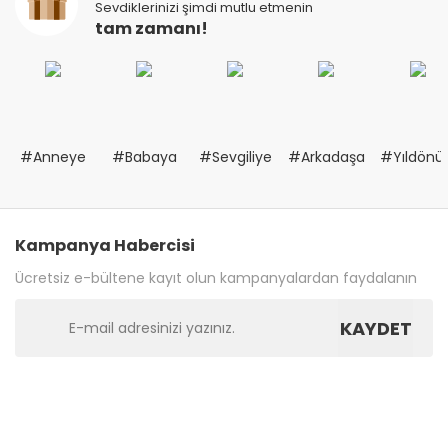
Sevdiklerinizi şimdi mutlu etmenin
tam zamanı!
#Anneye
#Babaya
#Sevgiliye
#Arkadaşa
#Yıldön
Kampanya Habercisi
Ücretsiz e-bültene kayıt olun kampanyalardan faydalanın
KAYDET