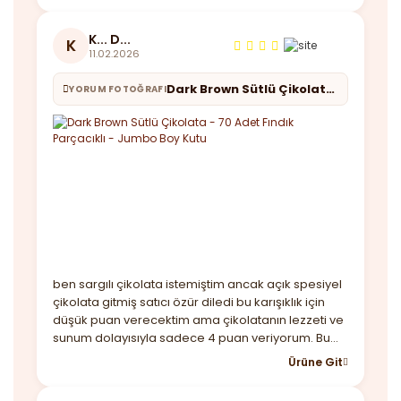
K... D...
K
11.02.2026
Dark Brown Sütlü Çikolata - 70 Adet Fındık Parçacıklı - Jumbo Boy Kutu
YORUM FOTOĞRAFI
ben sargılı çikolata istemiştim ancak açık spesiyel
çikolata gitmiş satıcı özür diledi bu karışıklık için
düşük puan verecektim ama çikolatanın lezzeti ve
sunum dolayısıyla sadece 4 puan veriyorum. Bu
arada kutu baya büyük çikolatalar lezzetli taşıma
Ürüne Git
çantası var sadece kargoda içi dağılmıştı buna
çözüm bulmanız lazım birde hızlı geldi