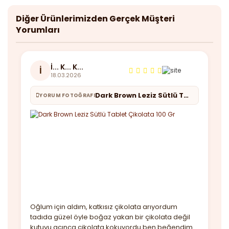
Diğer Ürünlerimizden Gerçek Müşteri
Yorumları
İ... K... K...
İ
18.03.2026
Dark Brown Leziz Sütlü Tablet Çikolata 100 Gr
YORUM FOTOĞRAFI
Oğlum için aldım, katkısız çikolata arıyordum
tadıda güzel öyle boğaz yakan bir çikolata değil
kutuyu açınca çikolata kokuyordu ben beğendim