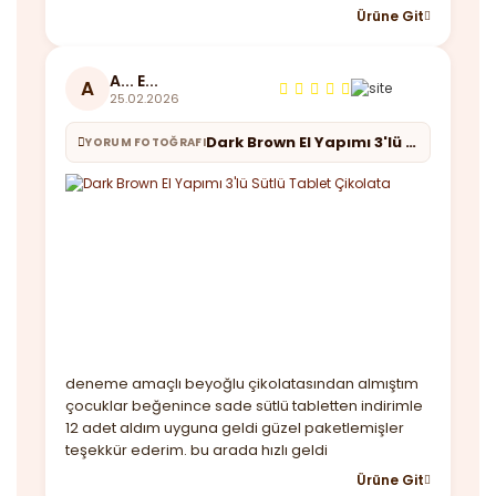
Ürüne Git
A... E...
A
25.02.2026
Dark Brown El Yapımı 3'lü Sütlü Tablet Çikolata
YORUM FOTOĞRAFI
deneme amaçlı beyoğlu çikolatasından almıştım
çocuklar beğenince sade sütlü tabletten indirimle
12 adet aldım uyguna geldi güzel paketlemişler
teşekkür ederim. bu arada hızlı geldi
Ürüne Git