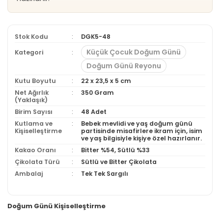
Stok Kodu
DGK5-48
Küçük Çocuk Doğum Günü
Kategori
Doğum Günü Reyonu
Kutu Boyutu
22 x 23,5 x 5 cm
Net Ağırlık
350 Gram
(Yaklaşık)
Birim Sayısı
48 Adet
Kutlama ve
Bebek mevlidi ve yaş doğum günü
Kişiselleştirme
partisinde misafirlere ikram için, isim
ve yaş bilgisiyle kişiye özel hazırlanır.
Kakao Oranı
Bitter %54, Sütlü %33
Çikolata Türü
Sütlü ve Bitter Çikolata
Ambalaj
Tek Tek Sargılı
Doğum Günü Kişiselleştirme