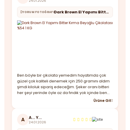
24.01.2026
Dark Brown El Yapımı Bitter Kırma Beyoğlu Çikolatası %54 1 KG
YORUM FOTOĞRAFI
Ben böyle bir çikolata yemedim hayatımda çok
güzel çok kaliteli denemek için 250 gramını aldım
şimdi kiloluk sipariş edeceğim. Şeker oranı bitteri
her şeyi yerinde öyle az da fındık yok içinde ben
beğendim almayı düşünenler kaçırmasın derim.
Ürüne Git
Ayrıca hediye maskende göndermişler güzel bir
not ile teşekkürler
A... Y...
A
24.01.2026