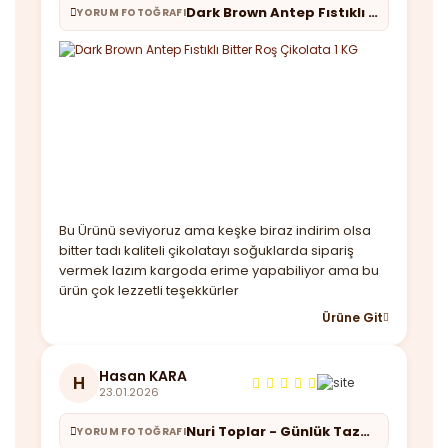
Dark Brown Antep Fıstıklı Bitter Roş Çikolata 1 KG
YORUM FOTOĞRAFI
Bu Ürünü seviyoruz ama keşke biraz indirim olsa
bitter tadı kaliteli çikolatayı soğuklarda sipariş
vermek lazım kargoda erime yapabiliyor ama bu
ürün çok lezzetli teşekkürler
Ürüne Git
Hasan KARA
H
23.01.2026
Nuri Toplar - Günlük Taze Çekim Türk Kahvesi 1 KG
YORUM FOTOĞRAFI