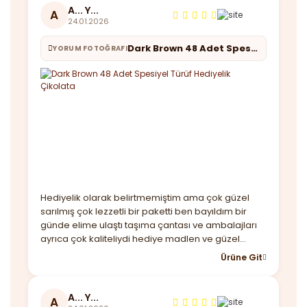
A... Y...
A
24.01.2026
Dark Brown 48 Adet Spesiyel Türüf Hediyelik Çikolata
YORUM FOTOĞRAFI
Hediyelik olarak belirtmemiştim ama çok güzel
sarılmış çok lezzetli bir paketti ben bayıldım bir
günde elime ulaştı taşıma çantası ve ambalajları
ayrıca çok kaliteliydi hediye madlen ve güzel
notunuz için çok teşekkür ederim. Yine
Ürüne Git
görüşeceğiz
A... Y...
A