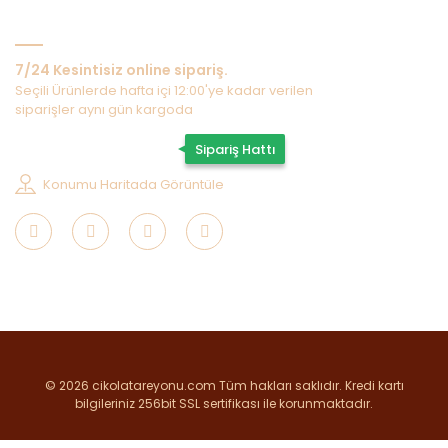
Bize Ulaşın
7/24 Kesintisiz online sipariş.
Seçili Ürünlerde hafta içi 12:00'ye kadar verilen
siparişler aynı gün kargoda
0507 202 33 55
Sipariş Hattı
Konumu Haritada Görüntüle
© 2026 cikolatareyonu.com Tüm hakları saklıdır. Kredi kartı
bilgileriniz 256bit SSL sertifikası ile korunmaktadır.