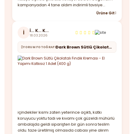
kampanyadan 4 tane aldım indirimli tavsiye
ederim.
Ürüne Git
İ... K... K...
İ
18.03.2026
Dark Brown Sütlü Çikolatalı Fındık Kreması - El Yapımı Katkısız 1 Adet (400 g)
YORUM FOTOĞRAFI
içindekiler kısmı zaten yeterince açıktı, katkı
koruyucu yoktu tadı ve kıvamı çok güzeldi mühürlü
ambalajda geldi siparişten bir gün sonra teslim
oldu. taze üretilmiş olmasıda cabası yine alırım