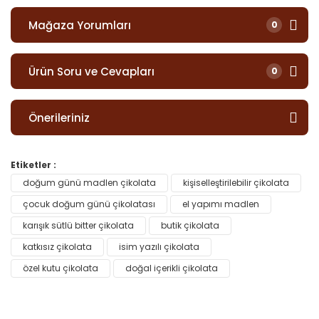
Mağaza Yorumları
0
Ürün Soru ve Cevapları
0
Önerileriniz
Etiketler :
doğum günü madlen çikolata
kişiselleştirilebilir çikolata
çocuk doğum günü çikolatası
el yapımı madlen
karışık sütlü bitter çikolata
butik çikolata
katkısız çikolata
isim yazılı çikolata
özel kutu çikolata
doğal içerikli çikolata