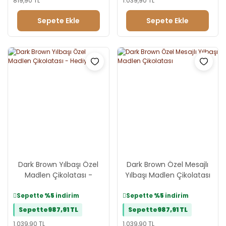
819,90 TL
1.039,90 TL
Sepete Ekle
Sepete Ekle
Dark Brown Yılbaşı Özel
Dark Brown Özel Mesajlı
Madlen Çikolatası -
Yılbaşı Madlen Çikolatası
Hediyelik
Sepette
%5
indirim
Sepette
%5
indirim
Sepette
987,91 TL
Sepette
987,91 TL
1.039,90 TL
1.039,90 TL