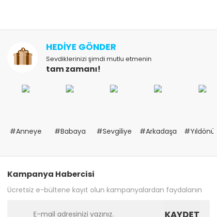
HEDİYE GÖNDER
Sevdiklerinizi şimdi mutlu etmenin
tam zamanı!
#Anneye
#Babaya
#Sevgiliye
#Arkadaşa
#Yıldön
Kampanya Habercisi
Ücretsiz e-bültene kayıt olun kampanyalardan faydalanın
KAYDET