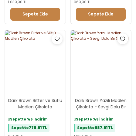
1.039,90 TL
969,90 TL
Sepete Ekle
Sepete Ekle
Dark Brown Bitter ve Sütlü
Dark Brown Yazılı Madlen
Madlen Çikolata
Çikolata - Sevgi Dolu Bir
Sürpriz!
Sepette
%5
indirim
Sepette
%5
indirim
Sepette
778,91 TL
Sepette
987,91 TL