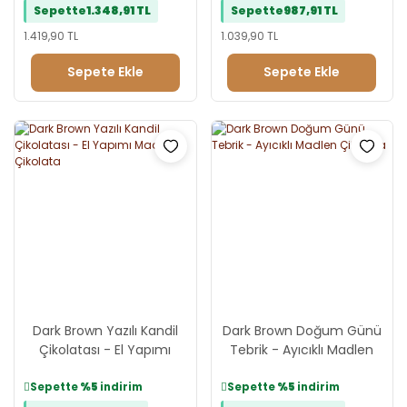
Sepette
1.348,91 TL
Sepette
987,91 TL
Tebrik Reyonu
Evlilik Teklifi Reyonu
1.419,90 TL
1.039,90 TL
Doğum Günü Reyonu
Sepete Ekle
Sepete Ekle
Dark Brown Yazılı Kandil
Dark Brown Doğum Günü
Çikolatası - El Yapımı
Tebrik - Ayıcıklı Madlen
Madlen Çikolata
Çikolata
Sepette
%5
indirim
Sepette
%5
indirim