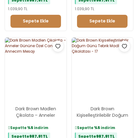
Sepette
987,91 TL
Sepette
987,91 TL
1.039,90 TL
1.039,90 TL
Sepete Ekle
Sepete Ekle
Dark Brown Madlen
Dark Brown
Çikolata – Anneler
Kişiselleştirilebilir Doğum
Gününe Özel Canım
Günü Tebrik Madlen
Annecim Mesajı
Çikolatası - 17
Sepette
%5
indirim
Sepette
%5
indirim
Sepette
987,91 TL
Sepette
987,91 TL