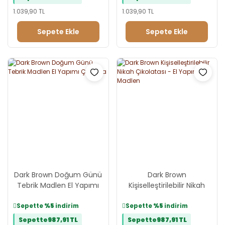
1.039,90 TL
1.039,90 TL
Sepete Ekle
Sepete Ekle
Dark Brown Doğum Günü
Dark Brown
Tebrik Madlen El Yapımı
Kişiselleştirilebilir Nikah
Çikolata
Çikolatası - El Yapımı
Madlen
Sepette
%5
indirim
Sepette
%5
indirim
Sepette
987,91 TL
Sepette
987,91 TL