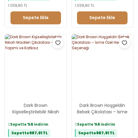
1.039,90 TL
1.039,90 TL
Sepete Ekle
Sepete Ekle
Dark Brown
Dark Brown Hoşgeldin
Kişiselleştirilebilir Nikah
Bebek Çikolatası – İsme
Madlen Çikolatası - El
Özel Hediye Seçeneği
Yapımı ve Katkısız
Sepette
%5
indirim
Sepette
%5
indirim
Sepette
987,91 TL
Sepette
987,91 TL