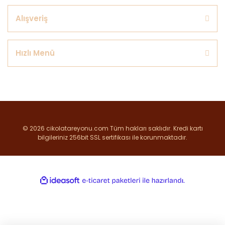
Alışveriş
Hızlı Menü
© 2026 cikolatareyonu.com Tüm hakları saklıdır. Kredi kartı
bilgileriniz 256bit SSL sertifikası ile korunmaktadır.
ile
ideasoft
e-
hazırlandı.
ticaret
paketleri