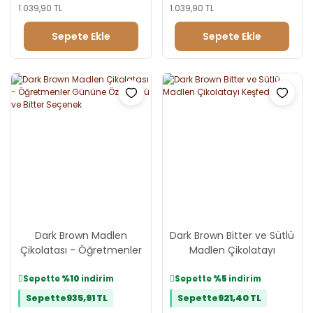
1.039,90 TL
1.039,90 TL
Sepete Ekle
Sepete Ekle
Dark Brown Madlen
Dark Brown Bitter ve Sütlü
Çikolatası - Öğretmenler
Madlen Çikolatayı
Gününe Özel Sütlü ve
Keşfedin
Bitter Seçenek
Sepette
%10
indirim
Sepette
%5
indirim
Sepette
935,91 TL
Sepette
921,40 TL