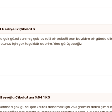
f Hediyelik Çikolata
 çok güzel sarılmış çok lezzetli bir paketti ben bayıldım bir günde el
notunuz için çok teşekkür ederim. Yine görüşeceğiz
 Beyoğlu Çikolatası %54 1 KG
tımda çok güzel çok kaliteli denemek için 250 gramını aldım şimdi kil
de ben beğendim almayı düşünenler kaçırmasın derim. Ayrıca hediye m