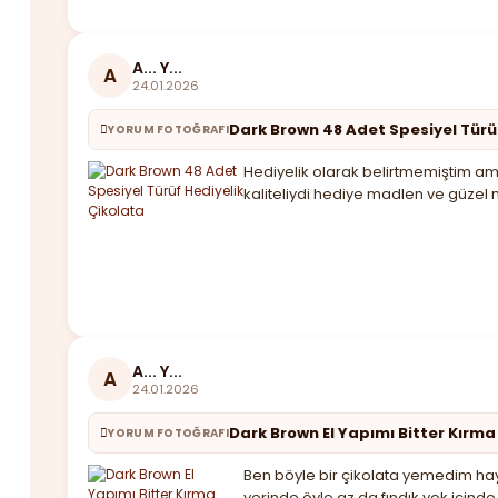
A... Y...
A
24.01.2026
Dark Brown 48 Adet Spesiyel Türü
YORUM FOTOĞRAFI
Hediyelik olarak belirtmemiştim ama
kaliteliydi hediye madlen ve güzel 
A... Y...
A
24.01.2026
Dark Brown El Yapımı Bitter Kırma
YORUM FOTOĞRAFI
Ben böyle bir çikolata yemedim haya
yerinde öyle az da fındık yok için