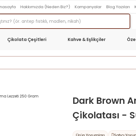
nasayfa
Hakkımızda (Neden Biz?)
Kampanyalar
Blog Yazıları
Çikolata Çeşitleri
Kahve & Eşlikçiler
Öze
Anasayfa
Çikolata Çeşitleri
Kırma Beyoğlu Çikolatası
Dark Brown An
Çikolatası - 
Ürün Yorumları
Satıcı Yoru