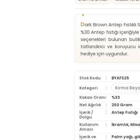
D
ark Brown Antep Fıstıklı
%30 Antep fıstığı içeriğiy
seçenekleri bulunan buti
tatlandırıcı ve koruyucu
hediye için uygundur.
Stok Kodu
BYAFS25
Kırma Beyo
Kategori
Kakao Oranı
%33
Net Ağırlık
250 Gram
İçerik /
Antep Fıstığı
Dolgu
Kullanım
İkramlık, Mis
Amacı
İçerik ve
Palm yağı, gl