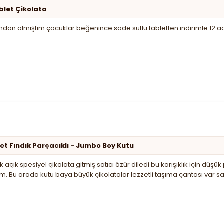
ablet Çikolata
an almıştım çocuklar beğenince sade sütlü tabletten indirimle 12 a
et Fındık Parçacıklı - Jumbo Boy Kutu
k açık spesiyel çikolata gitmiş satıcı özür diledi bu karışıklık için d
m. Bu arada kutu baya büyük çikolatalar lezzetli taşıma çantası var 