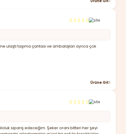
Ürüne Git
ime ulaştı taşıma çantası ve ambalajları ayrıca çok
Ürüne Git
oluk sipariş edeceğim. Şeker oranı bitteri her şeyi
askende göndermişler güzel bir not ile teşekkürler