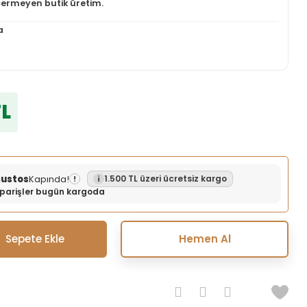
içermeyen butik üretim.
a
TL
ğustos
Kapında!
1.500 TL üzeri ücretsiz kargo
!
siparişler bugün kargoda
Sepete Ekle
Hemen Al