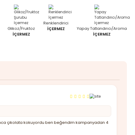
Renklendirici
Glikoz/Fruktoz
Yapay Tatlandırıcı/Aroma
İÇERMEZ
İÇERMEZ
İÇERMEZ
u açınca çikolata kokuyordu ben beğendim kampanyadan 4