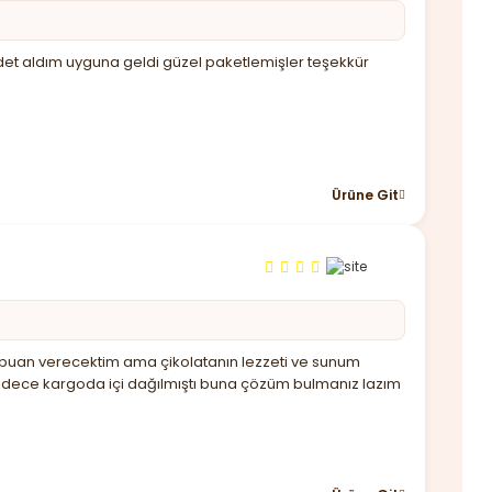
det aldım uyguna geldi güzel paketlemişler teşekkür
Ürüne Git
üşük puan verecektim ama çikolatanın lezzeti ve sunum
sadece kargoda içi dağılmıştı buna çözüm bulmanız lazım