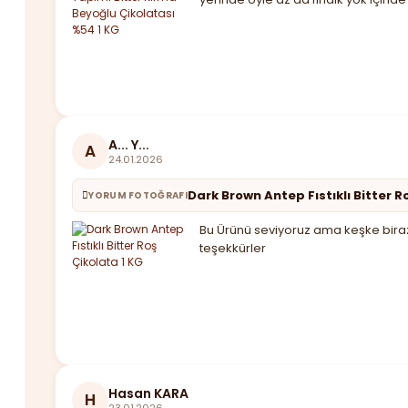
A... Y...
A
24.01.2026
Dark Brown Antep Fıstıklı Bitter R
YORUM FOTOĞRAFI
Bu Ürünü seviyoruz ama keşke biraz 
teşekkürler
Hasan KARA
H