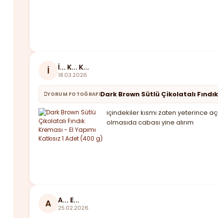
İ... K... K...
İ
18.03.2026
Dark Brown Sütlü Çikolatalı Fındık
YORUM FOTOĞRAFI
içindekiler kısmı zaten yeterince aç
olmasıda cabası yine alırım
A... E...
A
25.02.2026