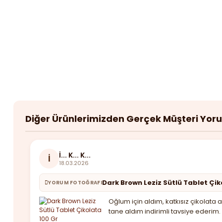
Diğer Ürünlerimizden Gerçek Müşteri Yor
İ... K... K...
İ
18.03.2026
Dark Brown Leziz Sütlü Tablet Çik
YORUM FOTOĞRAFI
Oğlum için aldım, katkısız çikolat
tane aldım indirimli tavsiye ederim.