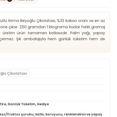
 Sütlü Kırma Beyoğlu Çikolatası, %33 kakao oranı ve en az
le öne çıkar. 250 gramdan 1 kilograma kadar farklı gramaj
k üretim ürün tamamen katkısızdır. Palm yağı, yapay
 içermez. Şık ambalajıyla hem günlük tüketim hem de
ğlu Çikolatası
afire, Günlük Tüketim, Hediye
ikoz/fruktoz şurubu, katkı, koruyucu, renklendirici ve yapay