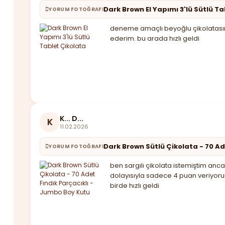
Dark Brown El Yapımı 3'lü Sütlü T
YORUM FOTOĞRAFI
deneme amaçlı beyoğlu çikolatasınd
ederim. bu arada hızlı geldi
K... D...
K
11.02.2026
Dark Brown Sütlü Çikolata - 70 Ad
YORUM FOTOĞRAFI
ben sargılı çikolata istemiştim anca
dolayısıyla sadece 4 puan veriyoru
birde hızlı geldi