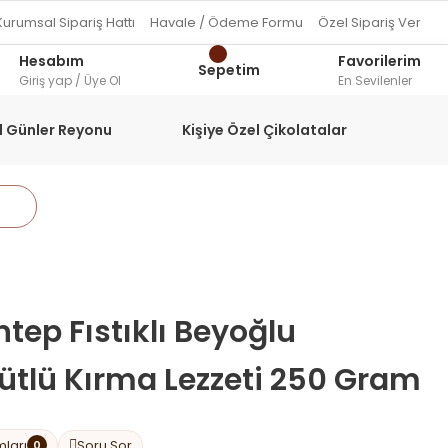
Kurumsal Sipariş Hattı
Havale / Ödeme Formu
Özel Sipariş Ver
Hesabım
Favorilerim
Sepetim
Giriş yap / Üye Ol
En Sevilenler
l Günler Reyonu
Kişiye Özel Çikolatalar
tep Fıstıklı Beyoğlu
Sütlü Kırma Lezzeti 250 Gram
mları
Soru Sor
0