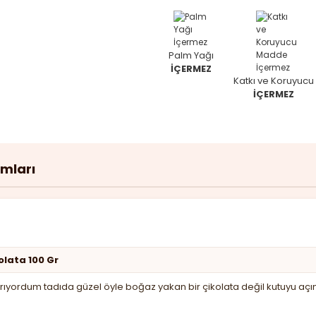
Palm Yağı
İÇERMEZ
Katkı ve Koruyucu
İÇERMEZ
umları
olata 100 Gr
a arıyordum tadıda güzel öyle boğaz yakan bir çikolata değil kutuy