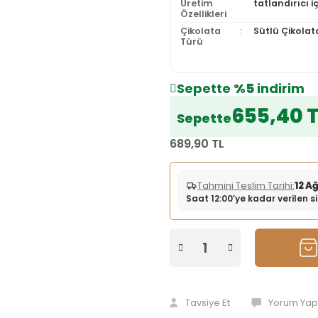
Üretim
tatlandırıcı 
Özellikleri
Çikolata
Sütlü Çikolat
Türü
Sepette
%5
indirim
655,40 
Sepette
689,90 TL
Tahmini Teslim Tarihi:
12 A
Saat 12:00’ye kadar verilen 
Tavsiye Et
Yorum Yap