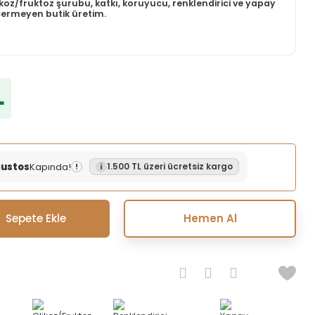
ikoz/fruktoz şurubu, katkı, koruyucu, renklendirici ve yapay
içermeyen butik üretim.
L
ğustos
Kapında!
1.500 TL üzeri ücretsiz kargo
!
Sepete Ekle
Hemen Al