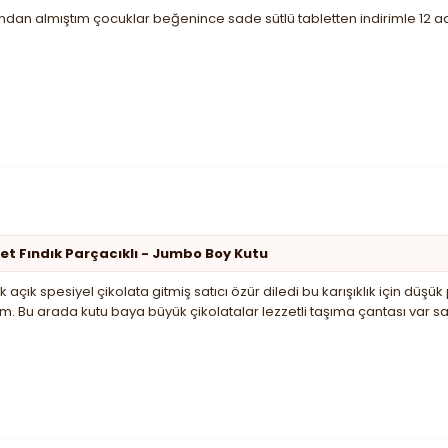
an almıştım çocuklar beğenince sade sütlü tabletten indirimle 12 a
et Fındık Parçacıklı - Jumbo Boy Kutu
k açık spesiyel çikolata gitmiş satıcı özür diledi bu karışıklık için d
m. Bu arada kutu baya büyük çikolatalar lezzetli taşıma çantası var 