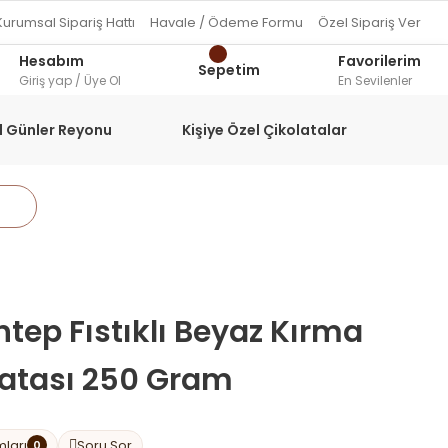
Kurumsal Sipariş Hattı
Havale / Ödeme Formu
Özel Sipariş Ver
Hesabım
Favorilerim
Sepetim
Giriş yap / Üye Ol
En Sevilenler
l Günler Reyonu
Kişiye Özel Çikolatalar
tep Fıstıklı Beyaz Kırma
latası 250 Gram
mları
Soru Sor
0