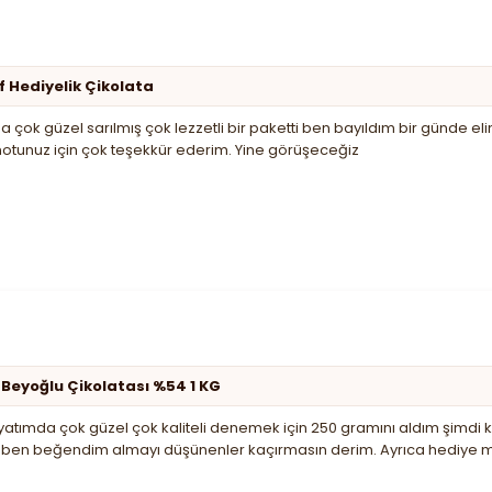
f Hediyelik Çikolata
 çok güzel sarılmış çok lezzetli bir paketti ben bayıldım bir günde el
notunuz için çok teşekkür ederim. Yine görüşeceğiz
 Beyoğlu Çikolatası %54 1 KG
tımda çok güzel çok kaliteli denemek için 250 gramını aldım şimdi kil
de ben beğendim almayı düşünenler kaçırmasın derim. Ayrıca hediye m