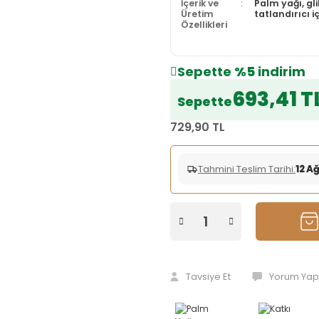
İçerik ve
Palm yağı, gl
Üretim
tatlandırıcı 
Özellikleri
Sepette
%5
indirim
693,41 T
Sepette
729,90 TL
Tahmini Teslim Tarihi:
12 A
Tavsiye Et
Yorum Yap