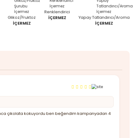
Renklendirici
Glikoz/Fruktoz
Yapay Tatlandırıcı/Aroma
İÇERMEZ
İÇERMEZ
İÇERMEZ
u açınca çikolata kokuyordu ben beğendim kampanyadan 4