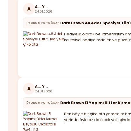
A... Y...
A
24.01.2026
Dark Brown 48 Adet Spesiyel Türü
YORUM FOTOĞRAFI
Hediyelik olarak belirtmemiştim ama
kaliteliydi hediye madlen ve güzel 
A... Y...
A
24.01.2026
Dark Brown El Yapımı Bitter Kırma
YORUM FOTOĞRAFI
Ben böyle bir çikolata yemedim haya
yerinde öyle az da fındık yok için