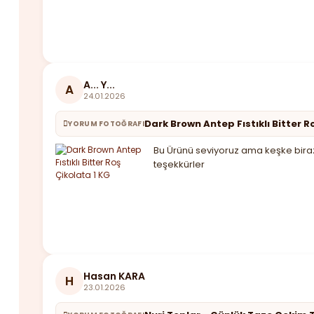
A... Y...
A
24.01.2026
Dark Brown Antep Fıstıklı Bitter R
YORUM FOTOĞRAFI
Bu Ürünü seviyoruz ama keşke biraz 
teşekkürler
Hasan KARA
H
23.01.2026