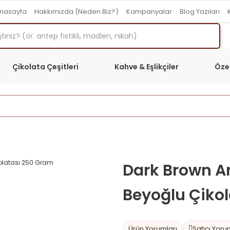
nasayfa
Hakkımızda (Neden Biz?)
Kampanyalar
Blog Yazıları
Çikolata Çeşitleri
Kahve & Eşlikçiler
Öze
Anasayfa
Çikolata Çeşitleri
Kırma Beyoğlu Çikolatası
Dark Brown An
Beyoğlu Çiko
Ürün Yorumları
Satıcı Yoru