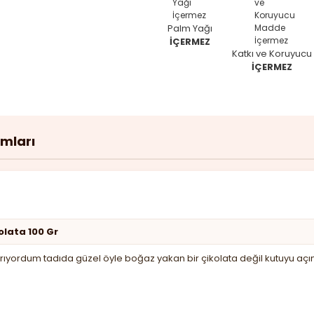
Palm Yağı
İÇERMEZ
Katkı ve Koruyucu
İÇERMEZ
umları
olata 100 Gr
a arıyordum tadıda güzel öyle boğaz yakan bir çikolata değil kutuy