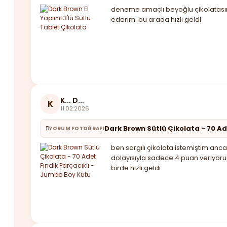
deneme amaçlı beyoğlu çikolatasınd
ederim. bu arada hızlı geldi
K... D...
K
11.02.2026
Dark Brown Sütlü Çikolata - 70 Ad
YORUM FOTOĞRAFI
ben sargılı çikolata istemiştim anca
dolayısıyla sadece 4 puan veriyoru
birde hızlı geldi