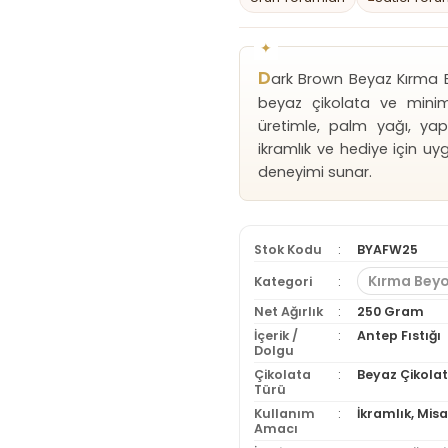
D
ark Brown Beyaz Kırma B
beyaz çikolata ve minimum
üretimle, palm yağı, yap
ikramlık ve hediye için uy
deneyimi sunar.
Stok Kodu
BYAFW25
Kırma Beyo
Kategori
Net Ağırlık
250 Gram
İçerik /
Antep Fıstığı
Dolgu
Çikolata
Beyaz Çikola
Türü
Kullanım
İkramlık, Mis
Amacı