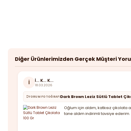
Diğer Ürünlerimizden Gerçek Müşteri Yor
İ... K... K...
İ
18.03.2026
Dark Brown Leziz Sütlü Tablet Çik
YORUM FOTOĞRAFI
Oğlum için aldım, katkısız çikolat
tane aldım indirimli tavsiye ederim.