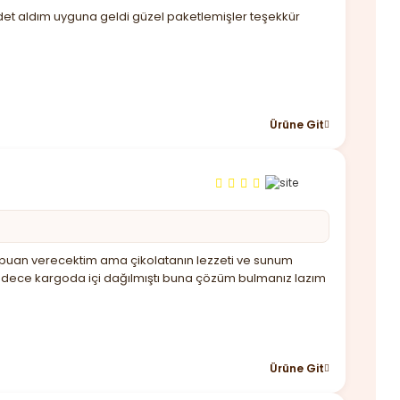
det aldım uyguna geldi güzel paketlemişler teşekkür
Ürüne Git
üşük puan verecektim ama çikolatanın lezzeti ve sunum
sadece kargoda içi dağılmıştı buna çözüm bulmanız lazım
Ürüne Git