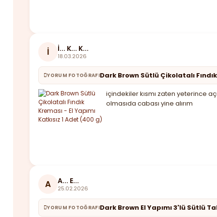
İ... K... K...
İ
18.03.2026
Dark Brown Sütlü Çikolatalı Fındık
YORUM FOTOĞRAFI
içindekiler kısmı zaten yeterince aç
olmasıda cabası yine alırım
A... E...
A
25.02.2026
Dark Brown El Yapımı 3'lü Sütlü T
YORUM FOTOĞRAFI