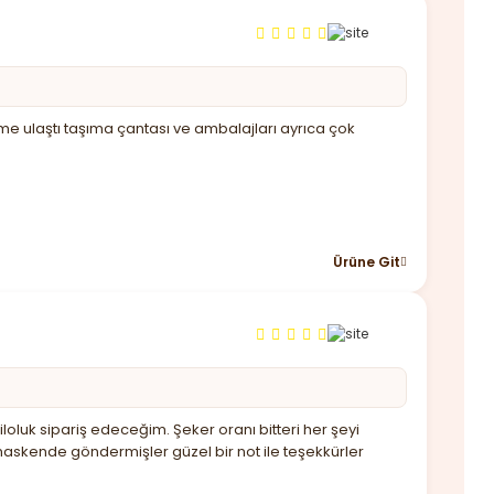
ime ulaştı taşıma çantası ve ambalajları ayrıca çok
Ürüne Git
oluk sipariş edeceğim. Şeker oranı bitteri her şeyi
askende göndermişler güzel bir not ile teşekkürler