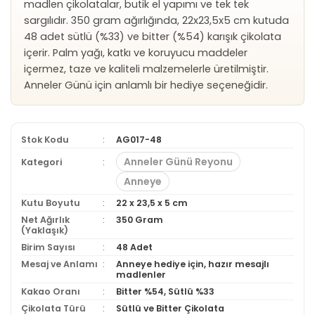
madlen çikolatalar, butik el yapımı ve tek tek
sargılıdır. 350 gram ağırlığında, 22x23,5x5 cm kutuda
48 adet sütlü (%33) ve bitter (%54) karışık çikolata
içerir. Palm yağı, katkı ve koruyucu maddeler
içermez, taze ve kaliteli malzemelerle üretilmiştir.
Anneler Günü için anlamlı bir hediye seçeneğidir.
Stok Kodu
AG017-48
Anneler Günü Reyonu
Kategori
Anneye
Kutu Boyutu
22 x 23,5 x 5 cm
Net Ağırlık
350 Gram
(Yaklaşık)
Birim Sayısı
48 Adet
Mesaj ve Anlamı
Anneye hediye için, hazır mesajlı
madlenler
Kakao Oranı
Bitter %54, Sütlü %33
Çikolata Türü
Sütlü ve Bitter Çikolata