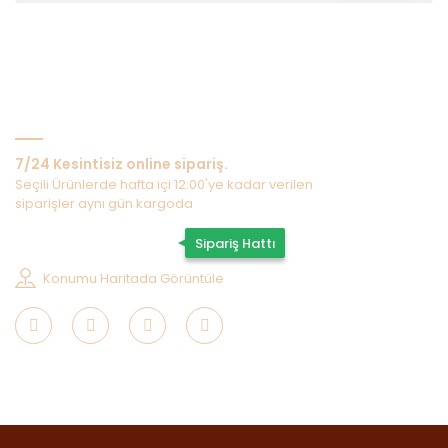
Bize Ulaşın
7/24 Kesintisiz online sipariş.
Seçili Ürünlerde hafta içi 12:00'ye kadar verilen
siparişler aynı gün kargoda
0507 202 33 55
Sipariş Hattı
Konumu Haritada Görüntüle