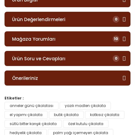
Ürün Değerlendirmeleri
0
Mağaza Yorumları
10
Ürün Soru ve Cevapları
0
Önerileriniz
Etiketler :
anneler günü çikolatası
yazılı madlen çikolata
el yapımı çikolata
butik çikolata
katkısız çikolata
sütlü bitter karışık çikolata
özel kutulu çikolata
hediyelik çikolata
palm yağı içermeyen çikolata