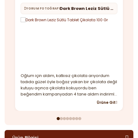
Dark Brown Leziz Sütlü Tablet Çikolata 100 Gr
YORUM FOTOĞRAFI
Oğlum için aldım, katkısız çikolata arıyordum
iç
tadıda güzel öyle boğaz yakan bir çikolata değil
ko
kutuyu açınca çikolata kokuyordu ben
mü
beğendim kampanyadan 4 tane aldım indirimli
so
tavsiye ederim.
ca
Ürüne Git
Ürün Bilgisi