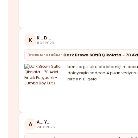
K... D...
K
11.02.2026
Dark Brown Sütlü Çikolata - 70 Ad
YORUM FOTOĞRAFI
ben sargılı çikolata istemiştim anca
dolayısıyla sadece 4 puan veriyoru
birde hızlı geldi
A... Y...
A
24.01.2026