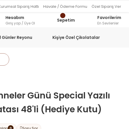
Kurumsal Sipariş Hattı
Havale / Ödeme Formu
Özel Sipariş Ver
Hesabım
Favorilerim
Sepetim
Giriş yap / Üye Ol
En Sevilenler
l Günler Reyonu
Kişiye Özel Çikolatalar
neler Günü Special Yazılı
tası 48'li (Hediye Kutu)
mları
Soru Sor
0