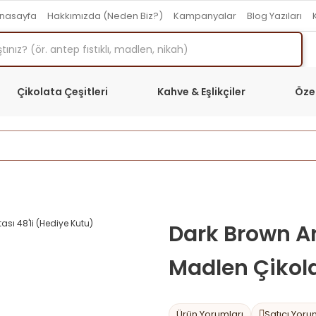
nasayfa
Hakkımızda (Neden Biz?)
Kampanyalar
Blog Yazıları
Çikolata Çeşitleri
Kahve & Eşlikçiler
Öze
Anasayfa
Özel Günler Reyonu
Anneler Günü Reyonu
Dark Brown An
Madlen Çikola
Ürün Yorumları
Satıcı Yoru