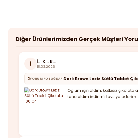
Diğer Ürünlerimizden Gerçek Müşteri Yor
İ... K... K...
İ
18.03.2026
Dark Brown Leziz Sütlü Tablet Çik
YORUM FOTOĞRAFI
Oğlum için aldım, katkısız çikolat
tane aldım indirimli tavsiye ederim.