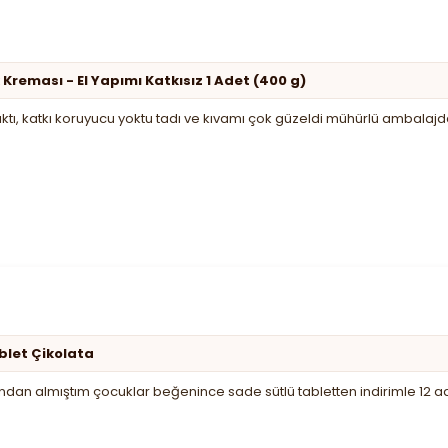
 Kreması - El Yapımı Katkısız 1 Adet (400 g)
ıktı, katkı koruyucu yoktu tadı ve kıvamı çok güzeldi mühürlü ambalajda
ablet Çikolata
an almıştım çocuklar beğenince sade sütlü tabletten indirimle 12 a