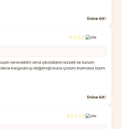
Ürüne Git
üşük puan verecektim ama çikolatanın lezzeti ve sunum
sadece kargoda içi dağılmıştı buna çözüm bulmanız lazım
Ürüne Git