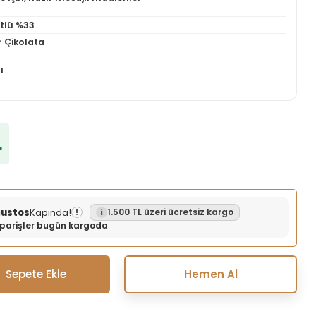
ütlü %33
r Çikolata
ı
L
ğustos
Kapında!
1.500 TL üzeri ücretsiz kargo
!
siparişler bugün kargoda
Sepete Ekle
Hemen Al