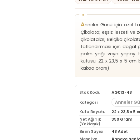
A
nneler Günü için özel ta
Çikolata; eşsiz lezzeti ve
çikolatalar, Belçika çikolat
tatlandırması için doğal pa
palm yağı veya yapay tatl
kutusu; 22 x 23,5 x 5 cm 
kakao oranı)
Stok Kodu
AG013-48
Anneler G
Kategori
Kutu Boyutu
22 x 23,5 x 5 
Net Ağırlık
350 Gram
(Yaklaşık)
Birim Sayısı
48 Adet
Mesaj ve
Anneye hediye