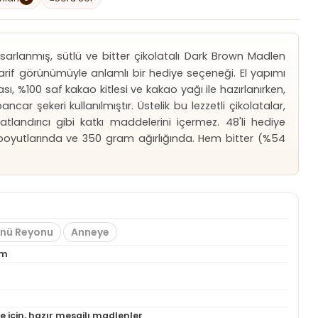
sarlanmış, sütlü ve bitter çikolatalı Dark Brown Madlen
 zarif görünümüyle anlamlı bir hediye seçeneği. El yapımı
ası, %100 saf kakao kitlesi ve kakao yağı ile hazırlanırken,
ncar şekeri kullanılmıştır. Üstelik bu lezzetli çikolatalar,
andırıcı gibi katkı maddelerini içermez. 48'li hediye
boyutlarında ve 350 gram ağırlığında. Hem bitter (%54
ünü Reyonu
Anneye
cm
 için, hazır mesajlı madlenler