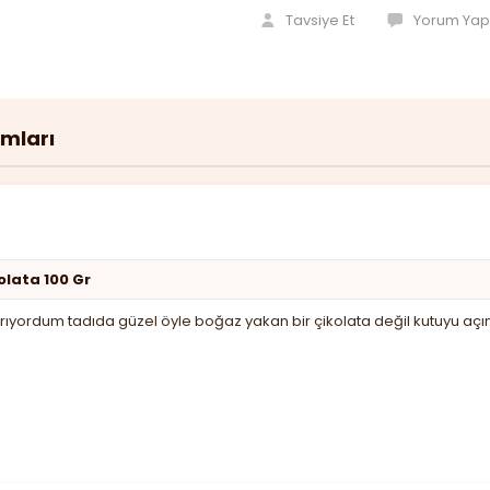
Tavsiye Et
Yorum Yap
umları
olata 100 Gr
a arıyordum tadıda güzel öyle boğaz yakan bir çikolata değil kutuy