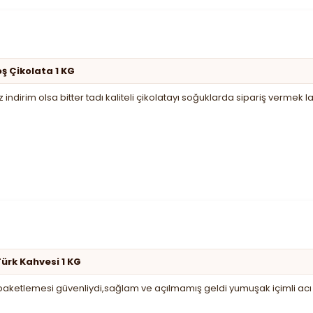
oş Çikolata 1 KG
indirim olsa bitter tadı kaliteli çikolatayı soğuklarda sipariş vermek
ürk Kahvesi 1 KG
..paketlemesi güvenliydi,sağlam ve açılmamış geldi yumuşak içimli acı