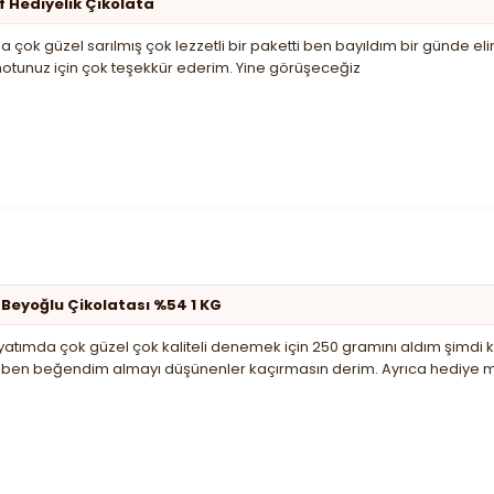
f Hediyelik Çikolata
 çok güzel sarılmış çok lezzetli bir paketti ben bayıldım bir günde el
notunuz için çok teşekkür ederim. Yine görüşeceğiz
 Beyoğlu Çikolatası %54 1 KG
tımda çok güzel çok kaliteli denemek için 250 gramını aldım şimdi kil
de ben beğendim almayı düşünenler kaçırmasın derim. Ayrıca hediye m