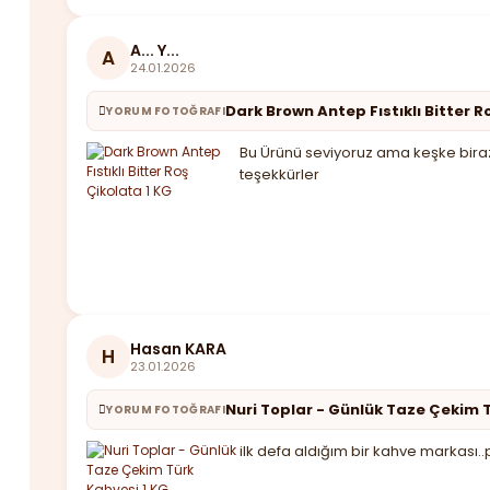
A... Y...
A
24.01.2026
Dark Brown Antep Fıstıklı Bitter R
YORUM FOTOĞRAFI
Bu Ürünü seviyoruz ama keşke biraz 
teşekkürler
Hasan KARA
H
23.01.2026
Nuri Toplar - Günlük Taze Çekim T
YORUM FOTOĞRAFI
ilk defa aldığım bir kahve markası