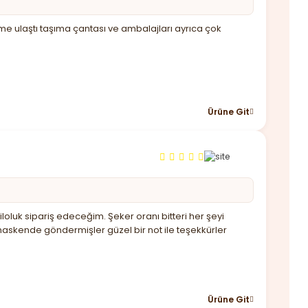
ime ulaştı taşıma çantası ve ambalajları ayrıca çok
Ürüne Git
oluk sipariş edeceğim. Şeker oranı bitteri her şeyi
askende göndermişler güzel bir not ile teşekkürler
Ürüne Git