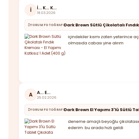
İ... K... K...
İ
18.03.2026
Dark Brown Sütlü Çikolatalı Fındık
YORUM FOTOĞRAFI
içindekiler kısmı zaten yeterince aç
olmasıda cabası yine alırım
A... E...
A
25.02.2026
Dark Brown El Yapımı 3'lü Sütlü T
YORUM FOTOĞRAFI
deneme amaçlı beyoğlu çikolatasınd
ederim. bu arada hızlı geldi