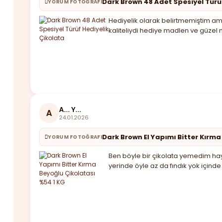
Dark Brown 48 Adet Spesiyel Türü
YORUM FOTOĞRAFI
Hediyelik olarak belirtmemiştim ama
kaliteliydi hediye madlen ve güzel 
A... Y...
A
24.01.2026
Dark Brown El Yapımı Bitter Kırma
YORUM FOTOĞRAFI
Ben böyle bir çikolata yemedim haya
yerinde öyle az da fındık yok için