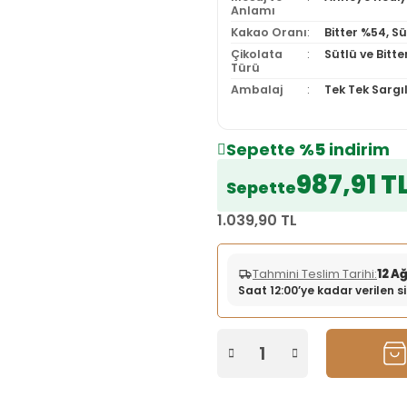
Anlamı
Kakao Oranı
Bitter %54, S
Çikolata
Sütlü ve Bitte
Türü
Ambalaj
Tek Tek Sargıl
Sepette
%5
indirim
987,91 T
Sepette
1.039,90 TL
Tahmini Teslim Tarihi:
12 A
Saat 12:00’ye kadar verilen 