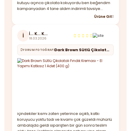
kutuyu açınca çikolata kokuyordu ben beğendim
kampanyadan 4 tane aldım indirimli tavsiye
ederim.
Ürüne Git
İ... K... K...
İ
18.03.2026
Dark Brown Sütlü Çikolatalı Fındık Kreması - El Yapımı Katkısız 1 Adet (400 g)
YORUM FOTOĞRAFI
içindekiler kısmı zaten yeterince açıktı, katkı
koruyucu yoktu tadı ve kıvamı çok güzeldi mühürlü
ambalajda geldi siparişten bir gün sonra teslim