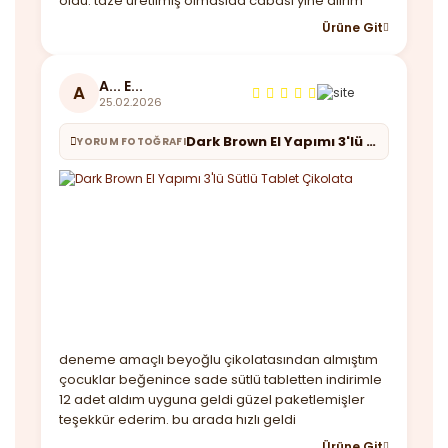
oldu. taze üretilmiş olmasıda cabası yine alırım
Ürüne Git
A... E...
A
25.02.2026
Dark Brown El Yapımı 3'lü Sütlü Tablet Çikolata
YORUM FOTOĞRAFI
deneme amaçlı beyoğlu çikolatasından almıştım
çocuklar beğenince sade sütlü tabletten indirimle
12 adet aldım uyguna geldi güzel paketlemişler
teşekkür ederim. bu arada hızlı geldi
Ürüne Git