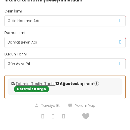
Nikah Çikolatası Kişiselleştirme Alanı
Gelin İsmi
*
Damat İsmi
*
Düğün Tarihi
*
Tahmini Teslim Tarihi:
12 Ağustos
Kapında!
!
Ücretsiz Kargo
Tavsiye Et
Yorum Yap