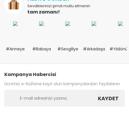
Sevdiklerinizi şimdi mutlu etmenin
tam zamanı!
#Anneye
#Babaya
#Sevgiliye
#Arkadaşa
#Yıldön
Kampanya Habercisi
Ücretsiz e-bültene kayıt olun kampanyalardan faydalanın
KAYDET