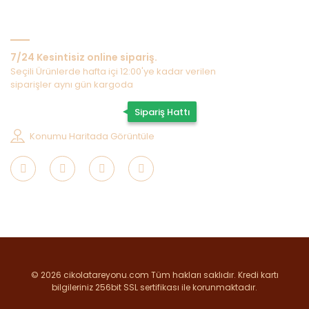
Bize Ulaşın
7/24 Kesintisiz online sipariş.
Seçili Ürünlerde hafta içi 12:00'ye kadar verilen
siparişler aynı gün kargoda
0507 202 33 55
Sipariş Hattı
Konumu Haritada Görüntüle
© 2026 cikolatareyonu.com Tüm hakları saklıdır. Kredi kartı
bilgileriniz 256bit SSL sertifikası ile korunmaktadır.