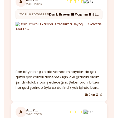
A
24.01.2026
Dark Brown El Yapımı Bitter Kırma Beyoğlu Çikolatası %54 1 KG
YORUM FOTOĞRAFI
Ben böyle bir çikolata yemedim hayatımda çok
güzel çok kaliteli denemek için 250 gramını aldım
şimdi kiloluk sipariş edeceğim. Şeker oranı bitteri
her şeyi yerinde öyle az da fındık yok içinde ben
beğendim almayı düşünenler kaçırmasın derim.
Ürüne Git
Ayrıca hediye maskende göndermişler güzel bir
not ile teşekkürler
A... Y...
A
24.01.2026