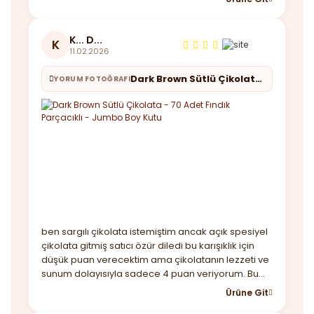
K... D...
K
11.02.2026
Dark Brown Sütlü Çikolata - 70 Adet Fındık Parçacıklı - Jumbo Boy Kutu
YORUM FOTOĞRAFI
ben sargılı çikolata istemiştim ancak açık spesiyel
çikolata gitmiş satıcı özür diledi bu karışıklık için
düşük puan verecektim ama çikolatanın lezzeti ve
sunum dolayısıyla sadece 4 puan veriyorum. Bu
arada kutu baya büyük çikolatalar lezzetli taşıma
Ürüne Git
çantası var sadece kargoda içi dağılmıştı buna