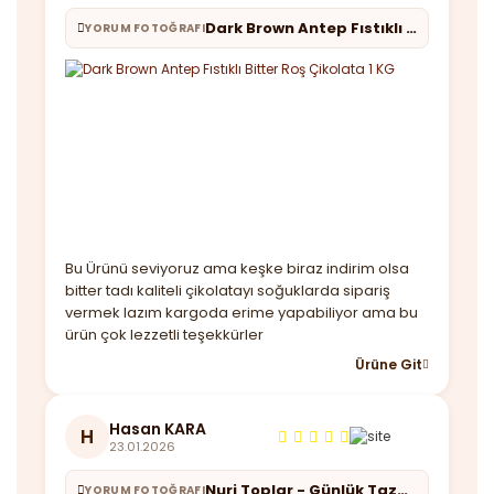
Dark Brown Antep Fıstıklı Bitter Roş Çikolata 1 KG
YORUM FOTOĞRAFI
Bu Ürünü seviyoruz ama keşke biraz indirim olsa
bitter tadı kaliteli çikolatayı soğuklarda sipariş
vermek lazım kargoda erime yapabiliyor ama bu
ürün çok lezzetli teşekkürler
Ürüne Git
Hasan KARA
H
23.01.2026
Nuri Toplar - Günlük Taze Çekim Türk Kahvesi 1 KG
YORUM FOTOĞRAFI