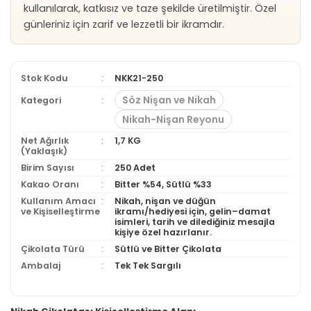
kullanılarak, katkısız ve taze şekilde üretilmiştir. Özel
günleriniz için zarif ve lezzetli bir ikramdır.
Stok Kodu
NKK21-250
Söz Nişan ve Nikah
Kategori
Nikah-Nişan Reyonu
Net Ağırlık
1,7 KG
(Yaklaşık)
Birim Sayısı
250 Adet
Kakao Oranı
Bitter %54, Sütlü %33
Kullanım Amacı
Nikah, nişan ve düğün
ve Kişiselleştirme
ikramı/hediyesi için, gelin–damat
isimleri, tarih ve dilediğiniz mesajla
kişiye özel hazırlanır.
Çikolata Türü
Sütlü ve Bitter Çikolata
Ambalaj
Tek Tek Sargılı