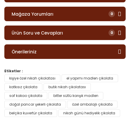
Mağaza Yorumları
0
Ürün Soru ve Cevapları
0
Önerileriniz
Etiketler :
kişiye özel nikah çikolatası
el yapımı madlen çikolata
katkısız çikolata
butik nikah çikolatası
saf kakao çikolata
bitter sütlü karışık madlen
doğal pancar şekerli çikolata
özel ambalajlı çikolata
belçika kuvertür çikolata
nikah günü hediyelik çikolata