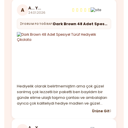
çözüm bulmanız lazım birde hızlı geldi
A... Y...
A
24.01.2026
Dark Brown 48 Adet Spesiyel Türüf Hediyelik Çikolata
YORUM FOTOĞRAFI
Hediyelik olarak belirtmemiştim ama çok güzel
sarılmış çok lezzetli bir paketti ben bayıldım bir
günde elime ulaştı taşıma çantası ve ambalajları
ayrıca çok kaliteliydi hediye madlen ve güzel
notunuz için çok teşekkür ederim. Yine
Ürüne Git
görüşeceğiz
A... Y...