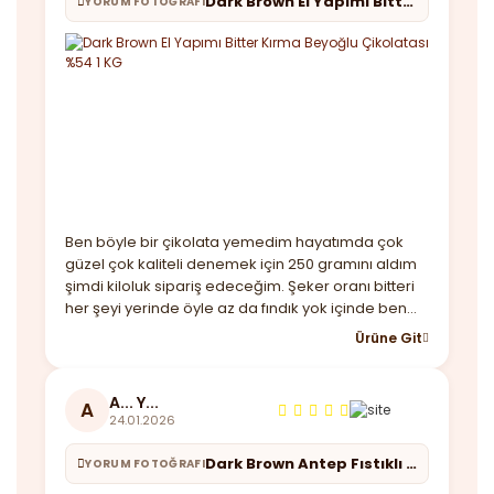
Dark Brown El Yapımı Bitter Kırma Beyoğlu Çikolatası %54 1 KG
YORUM FOTOĞRAFI
Ben böyle bir çikolata yemedim hayatımda çok
güzel çok kaliteli denemek için 250 gramını aldım
şimdi kiloluk sipariş edeceğim. Şeker oranı bitteri
her şeyi yerinde öyle az da fındık yok içinde ben
beğendim almayı düşünenler kaçırmasın derim.
Ürüne Git
Ayrıca hediye maskende göndermişler güzel bir
not ile teşekkürler
A... Y...
A
24.01.2026
Dark Brown Antep Fıstıklı Bitter Roş Çikolata 1 KG
YORUM FOTOĞRAFI