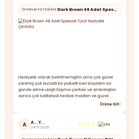
Dark Brown 48 Adet Spesiyel Türüf Hediyelik Çikolata
YORUM FOTOĞRAFI
Hediyelik olarak belirtmemiştim ama çok güzel
sarılmış çok lezzetli bir paketti ben bayıldım bir
günde elime ulaştı taşıma çantası ve ambalajları
ayrıca çok kaliteliydi hediye madlen ve güzel
notunuz için çok teşekkür ederim. Yine
Ürüne Git
görüşeceğiz
A... Y...
A
24.01.2026