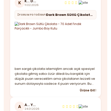
K... D...
K
11.02.2026
Dark Brown Sütlü Çikolata - 70 Adet Fındık Parçacıklı - Jumbo Boy Kutu
YORUM FOTOĞRAFI
ben sargılı çikolata istemiştim ancak açık spesiyel
çikolata gitmiş satıcı özür diledi bu karışıklık için
düşük puan verecektim ama çikolatanın lezzeti ve
sunum dolayısıyla sadece 4 puan veriyorum. Bu
arada kutu baya büyük çikolatalar lezzetli taşıma
Ürüne Git
çantası var sadece kargoda içi dağılmıştı buna
çözüm bulmanız lazım birde hızlı geldi
A... Y...
A
24.01.2026