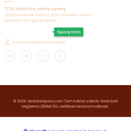
7/24 Kesintisiz online sipariş.
Seçili Ürünlerde hafta içi 12:00'ye kadar verilen
siparişler aynı gün kargoda
0507 202 33 55
Sipariş Hattı
Konumu Haritada Görüntüle
© 2026 cikolatareyonu.com Tüm hakları saklıdır. Kredi kartı
bilgileriniz 256bit SSL sertifikası ile korunmaktadır.