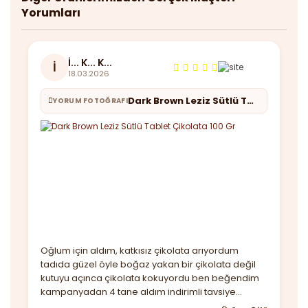
Yorumları
İ... K... K...
İ
18.03.2026
Dark Brown Leziz Sütlü Tablet Çikolata 100 Gr
YORUM FOTOĞRAFI
Oğlum için aldım, katkısız çikolata arıyordum
tadıda güzel öyle boğaz yakan bir çikolata değil
kutuyu açınca çikolata kokuyordu ben beğendim
kampanyadan 4 tane aldım indirimli tavsiye
ederim.