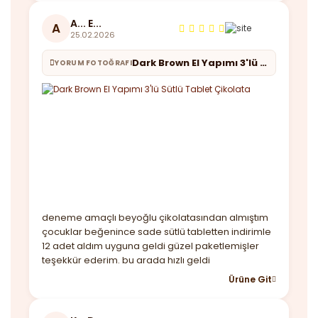
A... E...
A
25.02.2026
Dark Brown El Yapımı 3'lü Sütlü Tablet Çikolata
YORUM FOTOĞRAFI
deneme amaçlı beyoğlu çikolatasından almıştım
çocuklar beğenince sade sütlü tabletten indirimle
12 adet aldım uyguna geldi güzel paketlemişler
teşekkür ederim. bu arada hızlı geldi
Ürüne Git