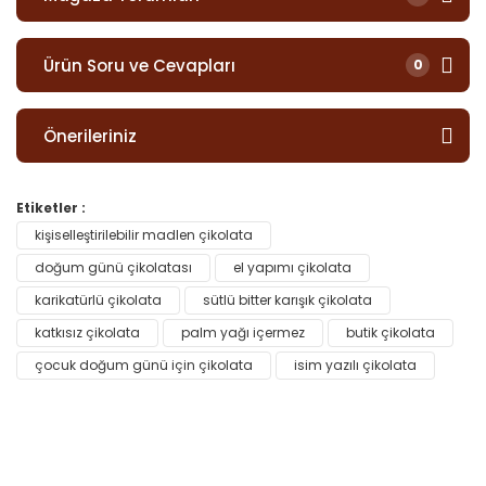
Ürün Soru ve Cevapları
0
Önerileriniz
Etiketler :
kişiselleştirilebilir madlen çikolata
doğum günü çikolatası
el yapımı çikolata
karikatürlü çikolata
sütlü bitter karışık çikolata
katkısız çikolata
palm yağı içermez
butik çikolata
çocuk doğum günü için çikolata
isim yazılı çikolata