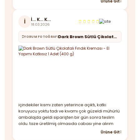
Ürüne Git
İ... K... K...
İ
18.03.2026
Dark Brown Sütlü Çikolatalı Fındık Kreması - El Yapımı Katkısız 1 Adet (400 g)
YORUM FOTOĞRAFI
içindekiler kısmı zaten yeterince açıktı, katkı
koruyucu yoktu tadı ve kıvamı çok güzeldi mühürlü
ambalajda geldi siparişten bir gün sonra teslim
oldu. taze üretilmiş olmasıda cabası yine alırım
Ürüne Git