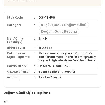
Stok Kodu
DGK19-150
Küçük Çocuk Doğum Günü
Kategori
Doğum Günü Reyonu
Net Ağırlık
1,1 KG
(Yaklaşık)
Birim Sayısı
150 Adet
Kutlama ve
Bebek mevlidi ve yaş doğum günü
Kişiselleştirme
partisinde misafirlere ikram için, isim
ve yaş bilgisiyle kişiye özel hazırlanır.
Kakao Oranı
Bitter %54, Sütlü %33
Çikolata Türü
Sütlü ve Bitter Çikolata
Ambalaj
Tek Tek Sargılı
Doğum Günü Kişiselleştirme
İsim