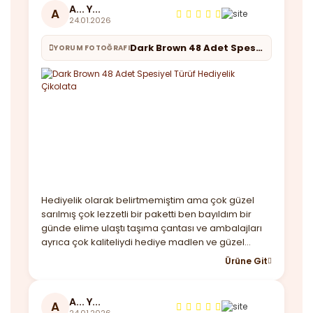
A... Y...
A
24.01.2026
Dark Brown 48 Adet Spesiyel Türüf Hediyelik Çikolata
YORUM FOTOĞRAFI
Hediyelik olarak belirtmemiştim ama çok güzel
sarılmış çok lezzetli bir paketti ben bayıldım bir
günde elime ulaştı taşıma çantası ve ambalajları
ayrıca çok kaliteliydi hediye madlen ve güzel
notunuz için çok teşekkür ederim. Yine
Ürüne Git
görüşeceğiz
A... Y...
A