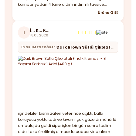
kampanyadan 4 tane aldım indirimli tavsiye
ederim.
Ürüne Git
İ... K... K...
İ
18.03.2026
Dark Brown Sütlü Çikolatalı Fındık Kreması - El Yapımı Katkısız 1 Adet (400 g)
YORUM FOTOĞRAFI
içindekiler kısmı zaten yeterince açıktı, katkı
koruyucu yoktu tadı ve kıvamı çok güzeldi mühürlü
ambalajda geldi siparişten bir gün sonra teslim
oldu. taze üretilmiş olmasıda cabası yine alırım