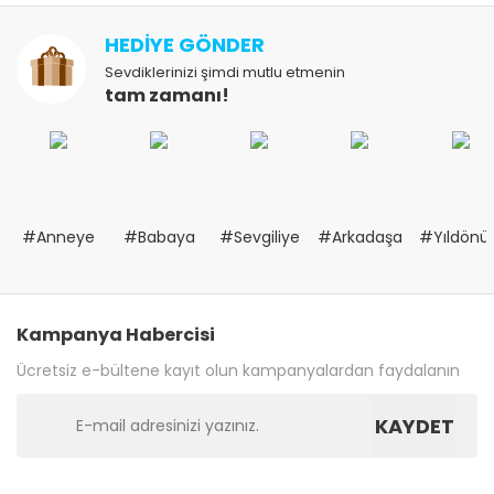
HEDİYE GÖNDER
Sevdiklerinizi şimdi mutlu etmenin
tam zamanı!
#Anneye
#Babaya
#Sevgiliye
#Arkadaşa
#Yıldön
Kampanya Habercisi
Ücretsiz e-bültene kayıt olun kampanyalardan faydalanın
KAYDET