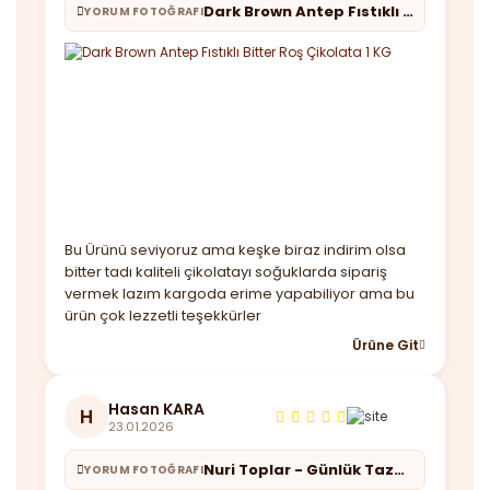
Dark Brown Antep Fıstıklı Bitter Roş Çikolata 1 KG
YORUM FOTOĞRAFI
Bu Ürünü seviyoruz ama keşke biraz indirim olsa
bitter tadı kaliteli çikolatayı soğuklarda sipariş
vermek lazım kargoda erime yapabiliyor ama bu
ürün çok lezzetli teşekkürler
Ürüne Git
Hasan KARA
H
23.01.2026
Nuri Toplar - Günlük Taze Çekim Türk Kahvesi 1 KG
YORUM FOTOĞRAFI