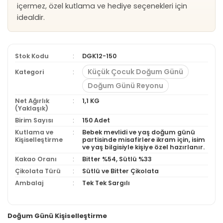
içermez, özel kutlama ve hediye seçenekleri için
idealdir.
Stok Kodu
DGK12-150
Küçük Çocuk Doğum Günü
Kategori
Doğum Günü Reyonu
Net Ağırlık
1,1 KG
(Yaklaşık)
Birim Sayısı
150 Adet
Kutlama ve
Bebek mevlidi ve yaş doğum günü
Kişiselleştirme
partisinde misafirlere ikram için, isim
ve yaş bilgisiyle kişiye özel hazırlanır.
Kakao Oranı
Bitter %54, Sütlü %33
Çikolata Türü
Sütlü ve Bitter Çikolata
Ambalaj
Tek Tek Sargılı
Doğum Günü Kişiselleştirme