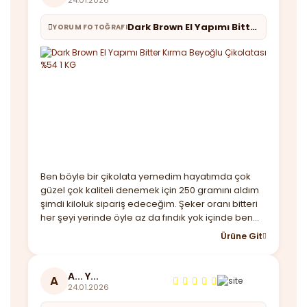
24.01.2026
Dark Brown El Yapımı Bitter Kırma Beyoğlu Çikolatası %54 1 KG
YORUM FOTOĞRAFI
Ben böyle bir çikolata yemedim hayatımda çok
güzel çok kaliteli denemek için 250 gramını aldım
şimdi kiloluk sipariş edeceğim. Şeker oranı bitteri
her şeyi yerinde öyle az da fındık yok içinde ben
beğendim almayı düşünenler kaçırmasın derim.
Ürüne Git
Ayrıca hediye maskende göndermişler güzel bir
not ile teşekkürler
A... Y...
A
24.01.2026