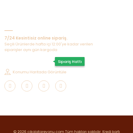
Bize Ulaşın
7/24 Kesintisiz online sipariş.
Seçili Ürünlerde hafta içi 12:00'ye kadar verilen
siparişler aynı gün kargoda
0507 202 33 55
Sipariş Hattı
Konumu Haritada Görüntüle
© 2026 cikolatareyonu.com Tüm hakları saklıdır. Kredi kartı