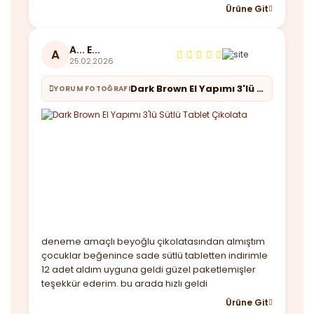
Ürüne Git
A... E...
A
25.02.2026
Dark Brown El Yapımı 3'lü Sütlü Tablet Çikolata
YORUM FOTOĞRAFI
deneme amaçlı beyoğlu çikolatasından almıştım
çocuklar beğenince sade sütlü tabletten indirimle
12 adet aldım uyguna geldi güzel paketlemişler
teşekkür ederim. bu arada hızlı geldi
Ürüne Git