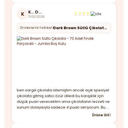
K... D...
K
11.02.2026
Dark Brown Sütlü Çikolata - 70 Adet Fındık Parçacıklı - Jumbo Boy Kutu
YORUM FOTOĞRAFI
ben sargılı çikolata istemiştim ancak açık spesiyel
çikolata gitmiş satıcı özür diledi bu karışıklık için
düşük puan verecektim ama çikolatanın lezzeti ve
sunum dolayısıyla sadece 4 puan veriyorum. Bu
arada kutu baya büyük çikolatalar lezzetli taşıma
Ürüne Git
çantası var sadece kargoda içi dağılmıştı buna
çözüm bulmanız lazım birde hızlı geldi