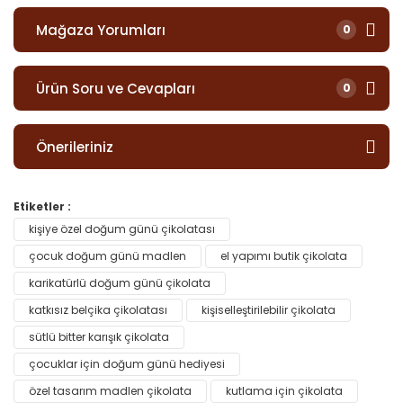
Mağaza Yorumları
0
Ürün Soru ve Cevapları
0
Önerileriniz
Etiketler :
kişiye özel doğum günü çikolatası
çocuk doğum günü madlen
el yapımı butik çikolata
karikatürlü doğum günü çikolata
katkısız belçika çikolatası
kişiselleştirilebilir çikolata
sütlü bitter karışık çikolata
çocuklar için doğum günü hediyesi
özel tasarım madlen çikolata
kutlama için çikolata