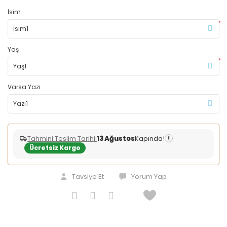
İsim
*
Yaş
*
Varsa Yazı
Tahmini Teslim Tarihi:
13 Ağustos
Kapında!
!
Ücretsiz Kargo
Tavsiye Et
Yorum Yap