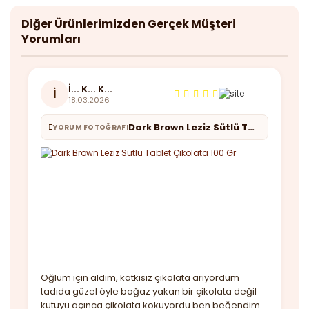
Diğer Ürünlerimizden Gerçek Müşteri
Yorumları
İ... K... K...
İ
18.03.2026
Dark Brown Leziz Sütlü Tablet Çikolata 100 Gr
YORUM FOTOĞRAFI
Oğlum için aldım, katkısız çikolata arıyordum
tadıda güzel öyle boğaz yakan bir çikolata değil
kutuyu açınca çikolata kokuyordu ben beğendim