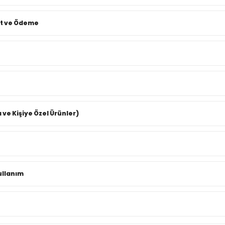
at ve Ödeme
 ve Kişiye Özel Ürünler)
ullanım