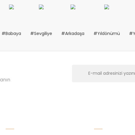
#Babaya
#Sevgiliye
#Arkadaşa
#Yıldönümü
#Y
lanın
Kurumsal
Alışveriş