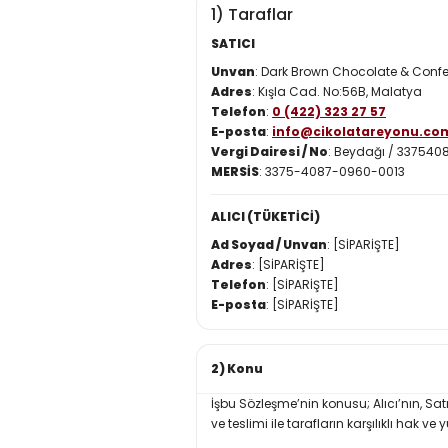
1) Taraflar
SATICI
Unvan
: Dark Brown Chocolate & Conf
Adres
: Kışla Cad. No:56B, Malatya
Telefon
:
0 (422) 323 27 57
E-posta
:
info@cikolatareyonu.co
Vergi Dairesi / No
: Beydağı / 337540
MERSİS
: 3375-4087-0960-0013
ALICI (TÜKETİCİ)
Ad Soyad / Unvan
: [SİPARİŞTE]
Adres
: [SİPARİŞTE]
Telefon
: [SİPARİŞTE]
E-posta
: [SİPARİŞTE]
2) Konu
İşbu Sözleşme’nin konusu; Alıcı’nın, Sat
ve teslimi ile tarafların karşılıklı hak ve