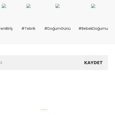
eniBirİş
#Tebrik
#DoğumGünü
#BebekDoğumu
KAYDET
Hızlı Menü