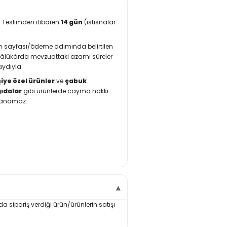
: Teslimden itibaren
14 gün
(istisnalar
ün sayfası/ödeme adımında belirtilen
 hâlükârda mevzuattaki azami süreler
aydıyla.
şiye özel ürünler
ve
çabuk
gıdalar
gibi ürünlerde cayma hakkı
ulanamaz.
a sipariş verdiği ürün/ürünlerin satışı