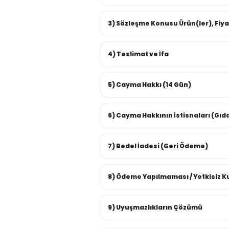
3) Sözleşme Konusu Ürün(ler), Fiy
4) Teslimat ve İfa
5) Cayma Hakkı (14 Gün)
6) Cayma Hakkının İstisnaları (Gıda
7) Bedel İadesi (Geri Ödeme)
8) Ödeme Yapılmaması / Yetkisiz K
9) Uyuşmazlıkların Çözümü