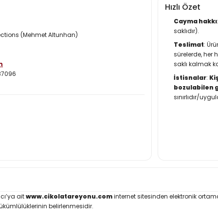
Hızlı Özet
Cayma hakkı
saklıdır).
ections (Mehmet Altunhan)
Teslimat
: Ür
sürelerde, her
m
saklı kalmak k
87096
İstisnalar
:
Ki
bozulabilen 
sınırlıdır/uyg
ıcı’ya ait
www.cikolatareyonu.com
internet sitesinden elektronik ortamd
 yükümlülüklerinin belirlenmesidir.