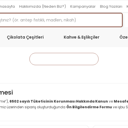
nasayfa
Hakkımızda (Neden Biz?)
Kampanyalar
Blog Yazıları
Çikolata Çeşitleri
Kahve & Eşlikçiler
Öze
Anasayfa
Sayfalar
şmesi
şme”),
6502 sayılı Tüketicinin Korunması Hakkında Kanun
ve
Mesafe
temiz üzerinden sipariş oluşturduğunda
Ön Bilgilendirme Formu
ve işbu 