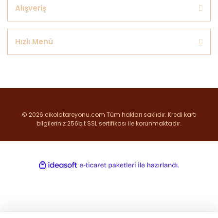
Alışveriş
Hızlı Menü
© 2026 cikolatareyonu.com Tüm hakları saklıdır. Kredi kartı
bilgileriniz 256bit SSL sertifikası ile korunmaktadır.
ile
ideasoft
e-
hazırlandı.
ticaret
paketleri