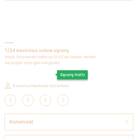
Bize Ulaşın
7/24 Kesintisiz online sipariş.
Seçili Ürünlerde hafta içi 12:00'ye kadar verilen
siparişler aynı gün kargoda
0507 202 33 55
Sipariş Hattı
Konumu Haritada Görüntüle
Kurumsal