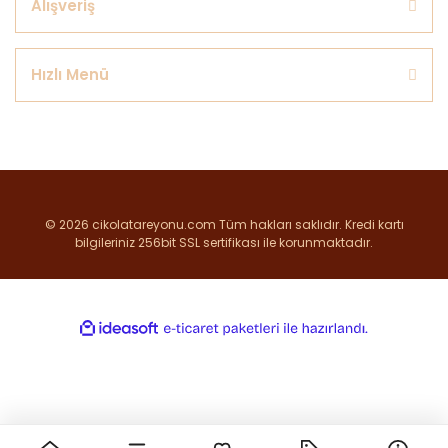
Alışveriş
Hızlı Menü
© 2026 cikolatareyonu.com Tüm hakları saklıdır. Kredi kartı
bilgileriniz 256bit SSL sertifikası ile korunmaktadır.
ile
ideasoft
e-
hazırlandı.
ticaret
paketleri