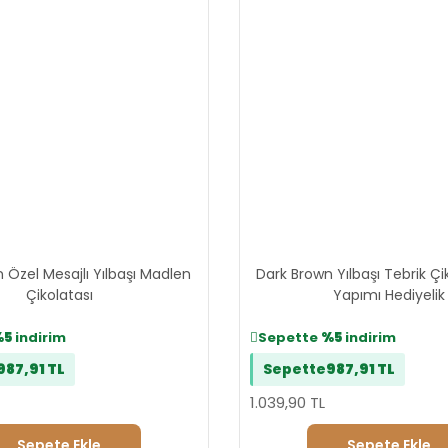
 Özel Mesajlı Yılbaşı Madlen
Dark Brown Yılbaşı Tebrik Çik
Çikolatası
Yapımı Hediyelik
%5
indirim
Sepette
%5
indirim
987,91 TL
Sepette
987,91 TL
1.039,90 TL
Sepete Ekle
Sepete Ekle