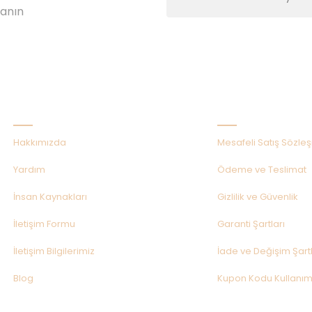
lanın
Kurumsal
Alışveriş
Hakkımızda
Mesafeli Satış Sözle
Yardım
Ödeme ve Teslimat
İnsan Kaynakları
Gizlilik ve Güvenlik
İletişim Formu
Garanti Şartları
İletişim Bilgilerimiz
İade ve Değişim Şartl
Blog
Kupon Kodu Kullanım