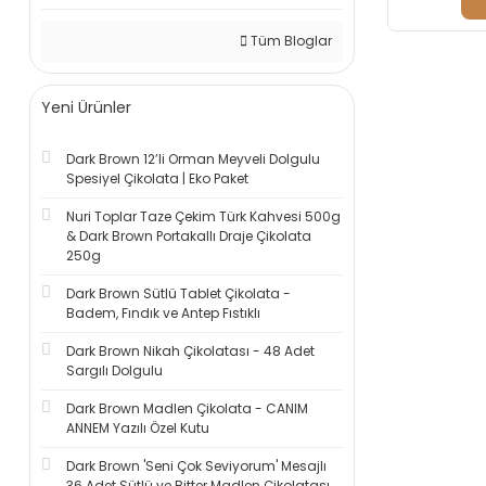
Tüm Bloglar
Yeni Ürünler
Dark Brown 12’li Orman Meyveli Dolgulu
Spesiyel Çikolata | Eko Paket
Nuri Toplar Taze Çekim Türk Kahvesi 500g
& Dark Brown Portakallı Draje Çikolata
250g
Dark Brown Sütlü Tablet Çikolata -
Badem, Fındık ve Antep Fıstıklı
Dark Brown Nikah Çikolatası - 48 Adet
Sargılı Dolgulu
Dark Brown Madlen Çikolata - CANIM
ANNEM Yazılı Özel Kutu
Dark Brown 'Seni Çok Seviyorum' Mesajlı
36 Adet Sütlü ve Bitter Madlen Çikolatası