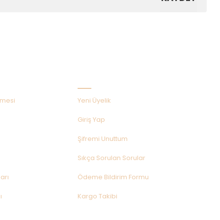
Hızlı Menü
şmesi
Yeni Üyelik
Giriş Yap
Şifremi Unuttum
Sıkça Sorulan Sorular
arı
Ödeme Bildirim Formu
ı
Kargo Takibi