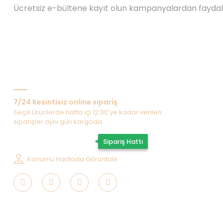
Ücretsiz e-bültene kayıt olun kampanyalardan fayda
Bize Ulaşın
7/24 Kesintisiz online sipariş.
Seçili Ürünlerde hafta içi 12:00'ye kadar verilen
siparişler aynı gün kargoda
0507 202 33 55
Sipariş Hattı
Konumu Haritada Görüntüle