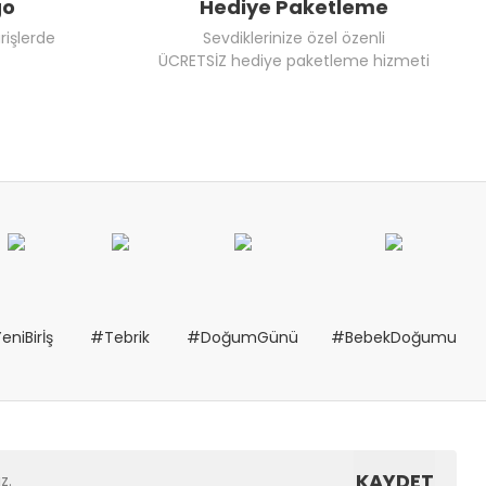
go
Hediye Paketleme
rişlerde
Sevdiklerinize özel özenli
ÜCRETSİZ hediye paketleme hizmeti
eniBirİş
#Tebrik
#DoğumGünü
#BebekDoğumu
KAYDET