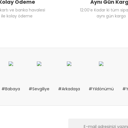
Kolay Ödeme
Aynı Gün Kar
 kartı ve banka havalesi
12:00’e Kadar ki tüm sipa
ile kolay ödeme
aynı gün kargo
#Babaya
#Sevgiliye
#Arkadaşa
#Yıldönümü
#Y