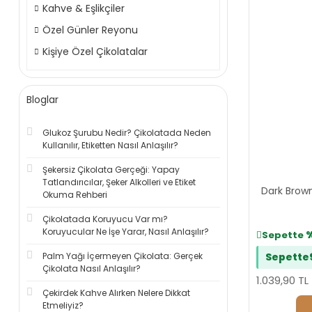
Kahve & Eşlikçiler
Özel Günler Reyonu
Kişiye Özel Çikolatalar
Bloglar
Glukoz Şurubu Nedir? Çikolatada Neden
Kullanılır, Etiketten Nasıl Anlaşılır?
Şekersiz Çikolata Gerçeği: Yapay
Tatlandırıcılar, Şeker Alkolleri ve Etiket
Dark Brown
Okuma Rehberi
Çikolatada Koruyucu Var mı?
Koruyucular Ne İşe Yarar, Nasıl Anlaşılır?
Sepette
Palm Yağı İçermeyen Çikolata: Gerçek
Sepette
Çikolata Nasıl Anlaşılır?
1.039,90 TL
Çekirdek Kahve Alırken Nelere Dikkat
Etmeliyiz?