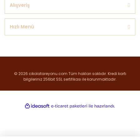
Alışveriş
Hızlı Menü
© 2026 cikolatareyonu.com Tüm hakları saklıdır. Kredi kartı
bilgileriniz 256bit SSL sertifikası ile korunmaktadır.
ile
ideasoft
e-
hazırlandı.
ticaret
paketleri