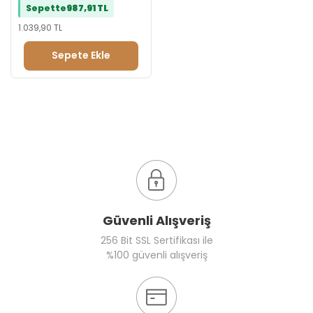
Sepette
987,91 TL
Tebrik Reyonu
Evlilik Teklifi Reyonu
1.039,90 TL
Doğum Günü Reyonu
Sepete Ekle
Güvenli Alışveriş
256 Bit SSL Sertifikası ile
%100 güvenli alışveriş