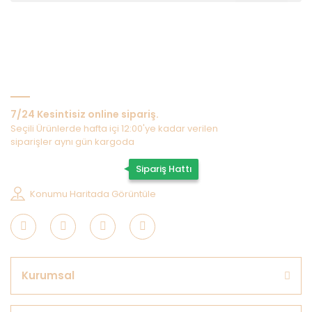
Bize Ulaşın
7/24 Kesintisiz online sipariş.
Seçili Ürünlerde hafta içi 12:00'ye kadar verilen
siparişler aynı gün kargoda
0507 202 33 55
Sipariş Hattı
Konumu Haritada Görüntüle
Kurumsal