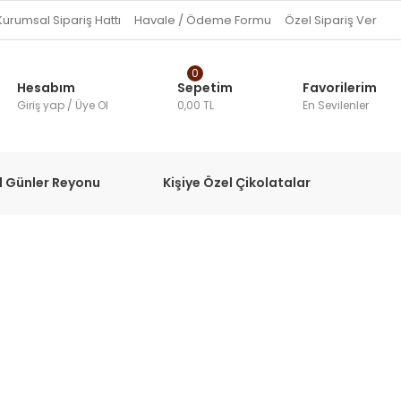
Kurumsal Sipariş Hattı
Havale / Ödeme Formu
Özel Sipariş Ver
0
Hesabım
Sepetim
Favorilerim
Giriş yap / Üye Ol
0,00 TL
En Sevilenler
l Günler Reyonu
Kişiye Özel Çikolatalar