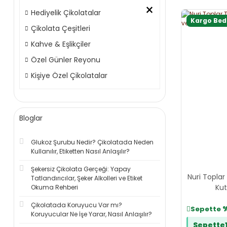
×
Hediyelik Çikolatalar
Kargo Be
Çikolata Çeşitleri
Kahve & Eşlikçiler
Özel Günler Reyonu
Kişiye Özel Çikolatalar
Bloglar
Glukoz Şurubu Nedir? Çikolatada Neden
Kullanılır, Etiketten Nasıl Anlaşılır?
Şekersiz Çikolata Gerçeği: Yapay
Nuri Toplar
Tatlandırıcılar, Şeker Alkolleri ve Etiket
Kut
Okuma Rehberi
Çikolatada Koruyucu Var mı?
Sepette
Koruyucular Ne İşe Yarar, Nasıl Anlaşılır?
Sepette