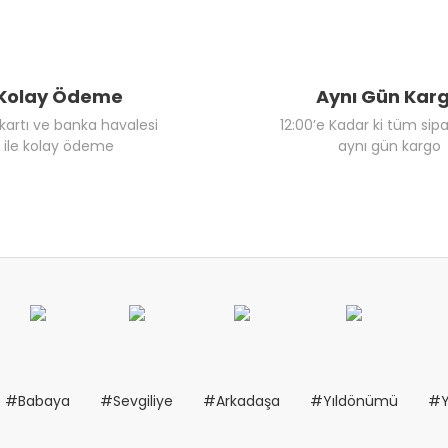
Kolay Ödeme
Aynı Gün Kar
 kartı ve banka havalesi
12:00’e Kadar ki tüm sipa
ile kolay ödeme
aynı gün kargo
#Babaya
#Sevgiliye
#Arkadaşa
#Yıldönümü
#Y