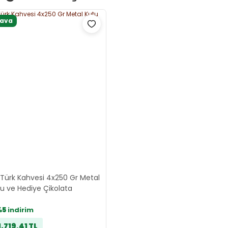
dava
 Türk Kahvesi 4x250 Gr Metal
u ve Hediye Çikolata
%5
indirim
1.719,41 TL