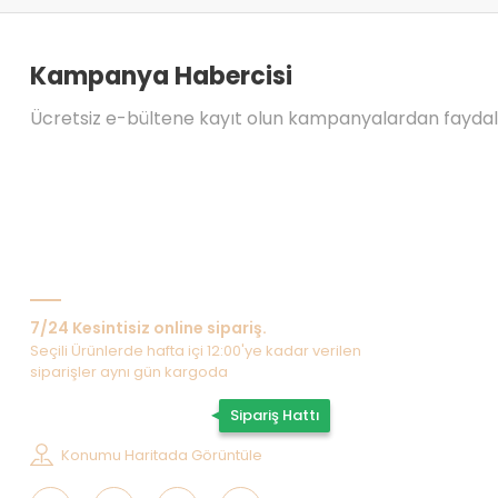
Kampanya Habercisi
Ücretsiz e-bültene kayıt olun kampanyalardan fayda
Bize Ulaşın
7/24 Kesintisiz online sipariş.
Seçili Ürünlerde hafta içi 12:00'ye kadar verilen
siparişler aynı gün kargoda
0507 202 33 55
Sipariş Hattı
Konumu Haritada Görüntüle