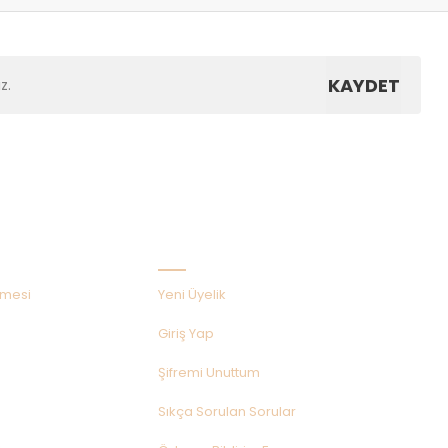
KAYDET
Hızlı Menü
şmesi
Yeni Üyelik
Giriş Yap
Şifremi Unuttum
Sıkça Sorulan Sorular