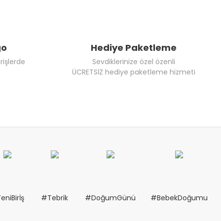
go
Hediye Paketleme
rişlerde
Sevdiklerinize özel özenli
ÜCRETSİZ hediye paketleme hizmeti
eniBirİş
#Tebrik
#DoğumGünü
#BebekDoğumu