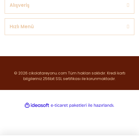
Alışveriş
Hızlı Menü
© 2026 cikolatareyonu.com Tüm hakları saklıdır. Kredi kartı
bilgileriniz 256bit SSL sertifikası ile korunmaktadır.
ile
ideasoft
e-
hazırlandı.
ticaret
paketleri