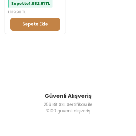
Sepette
1.082,91 TL
Tebrik Reyonu
Evlilik Teklifi Reyonu
1.139,90 TL
Doğum Günü Reyonu
Sepete Ekle
Güvenli Alışveriş
256 Bit SSL Sertifikası ile
%100 güvenli alışveriş