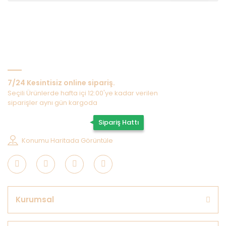
Bize Ulaşın
7/24 Kesintisiz online sipariş.
Seçili Ürünlerde hafta içi 12:00'ye kadar verilen
siparişler aynı gün kargoda
0507 202 33 55
Sipariş Hattı
Konumu Haritada Görüntüle
Kurumsal