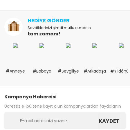
HEDİYE GÖNDER
Sevdiklerinizi şimdi mutlu etmenin
tam zamanı!
#Anneye
#Babaya
#Sevgiliye
#Arkadaşa
#Yıldön
Kampanya Habercisi
Ücretsiz e-bültene kayıt olun kampanyalardan faydalanın
KAYDET