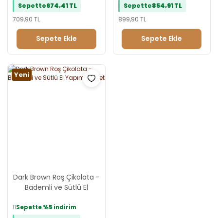
Sepette
674,41 TL
Sepette
854,91 TL
709,90 TL
899,90 TL
Sepete Ekle
Sepete Ekle
Yeni
Dark Brown Roş Çikolata -
Bademli ve Sütlü El
Yapımı Lezzet
Sepette
%5
indirim