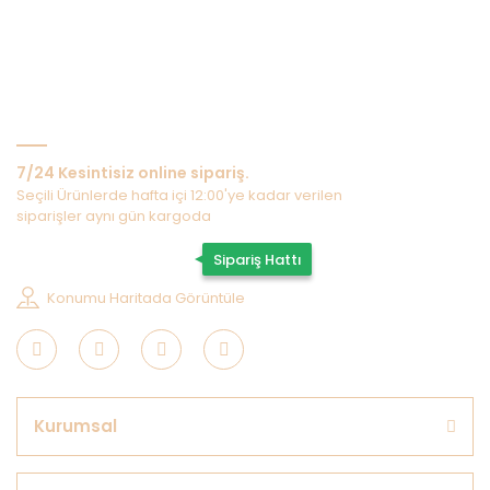
Bize Ulaşın
7/24 Kesintisiz online sipariş.
Seçili Ürünlerde hafta içi 12:00'ye kadar verilen
siparişler aynı gün kargoda
0507 202 33 55
Sipariş Hattı
Konumu Haritada Görüntüle
Kurumsal