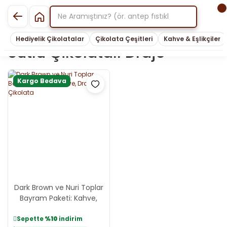
Hediyelik Çikolatalar
Çikolata Çeşitleri
Kahve & Eşlikçiler
Sütlü Çikolatalı Draje
Kargo Bedava
Dark Brown ve Nuri Toplar
Bayram Paketi: Kahve,
Draje ve Çikolata
Sepette
%10
indirim