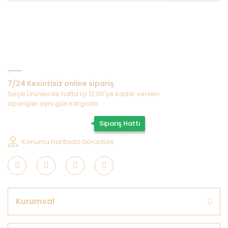
Bize Ulaşın
7/24 Kesintisiz online sipariş.
Seçili Ürünlerde hafta içi 12:00'ye kadar verilen
siparişler aynı gün kargoda
0507 202 33 55
Sipariş Hattı
Konumu Haritada Görüntüle
Kurumsal