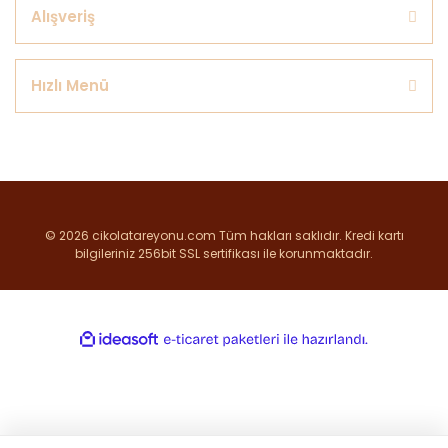
Alışveriş
Hızlı Menü
© 2026 cikolatareyonu.com Tüm hakları saklıdır. Kredi kartı
bilgileriniz 256bit SSL sertifikası ile korunmaktadır.
ile
ideasoft
e-
hazırlandı.
ticaret
paketleri