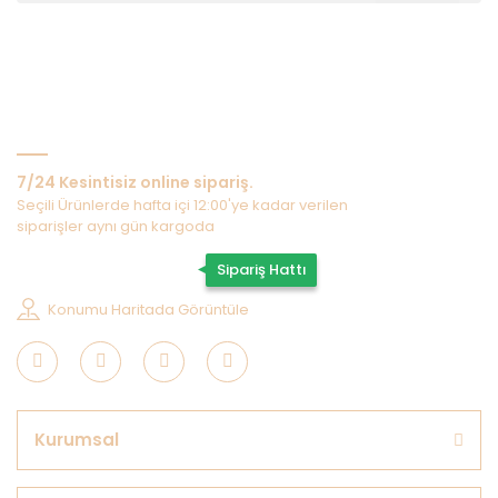
Bize Ulaşın
7/24 Kesintisiz online sipariş.
Seçili Ürünlerde hafta içi 12:00'ye kadar verilen
siparişler aynı gün kargoda
0507 202 33 55
Sipariş Hattı
Konumu Haritada Görüntüle
Kurumsal