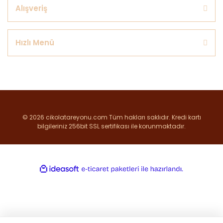
Alışveriş
Hızlı Menü
© 2026 cikolatareyonu.com Tüm hakları saklıdır. Kredi kartı
bilgileriniz 256bit SSL sertifikası ile korunmaktadır.
ile
ideasoft
e-
hazırlandı.
ticaret
paketleri