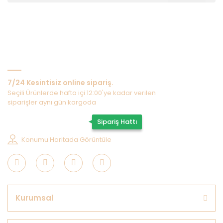
Bize Ulaşın
7/24 Kesintisiz online sipariş.
Seçili Ürünlerde hafta içi 12:00'ye kadar verilen
siparişler aynı gün kargoda
0507 202 33 55
Sipariş Hattı
Konumu Haritada Görüntüle
Kurumsal