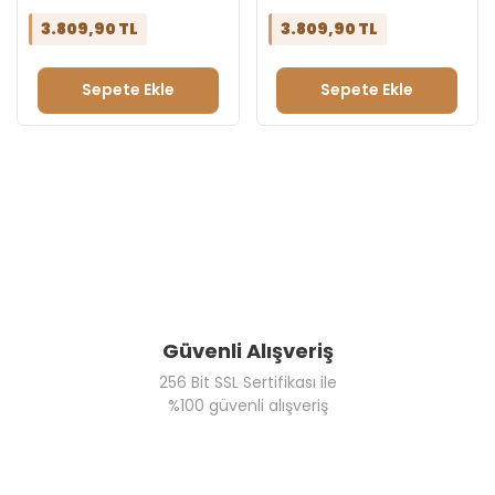
Motifleri
3.809,90 TL
3.809,90 TL
Tebrik Reyonu
Evlilik Teklifi Reyonu
Doğum Günü Reyonu
Sepete Ekle
Sepete Ekle
Güvenli Alışveriş
256 Bit SSL Sertifikası ile
%100 güvenli alışveriş