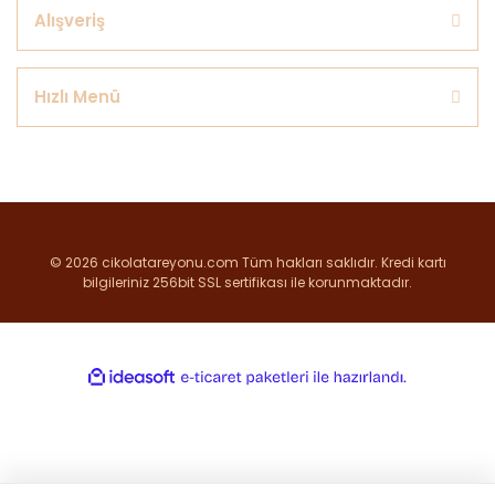
Alışveriş
Hızlı Menü
© 2026 cikolatareyonu.com Tüm hakları saklıdır. Kredi kartı
bilgileriniz 256bit SSL sertifikası ile korunmaktadır.
ile
ideasoft
e-
hazırlandı.
ticaret
paketleri