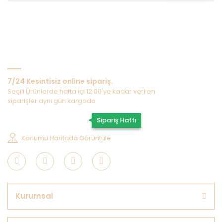
Bize Ulaşın
7/24 Kesintisiz online sipariş.
Seçili Ürünlerde hafta içi 12:00'ye kadar verilen
siparişler aynı gün kargoda
0507 202 33 55
Sipariş Hattı
Konumu Haritada Görüntüle
Kurumsal