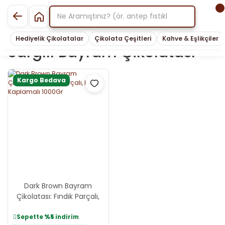
Hediyelik Çikolatalar
Çikolata Çeşitleri
Kahve & Eşlikçiler
Sargılı Bayram Çikolatası
Kargo Bedava
Dark Brown Bayram
Çikolatası: Fındık Parçalı,
Kristal Kaplamalı 1000Gr
Sepette
%5
indirim