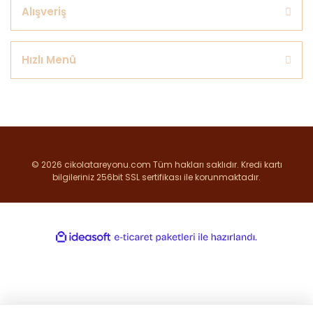
Alışveriş
Hızlı Menü
© 2026 cikolatareyonu.com Tüm hakları saklıdır. Kredi kartı
bilgileriniz 256bit SSL sertifikası ile korunmaktadır.
ile
ideasoft
e-
hazırlandı.
ticaret
paketleri