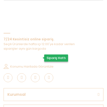
Bize Ulaşın
7/24 Kesintisiz online sipariş.
Seçili Ürünlerde hafta içi 12:00'ye kadar verilen
siparişler aynı gün kargoda
0507 202 33 55
Sipariş Hattı
Konumu Haritada Görüntüle
Kurumsal