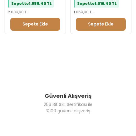
Sepette
1.985,40 TL
Sepette
1.016,40 TL
Tebrik Reyonu
Evlilik Teklifi Reyonu
2.089,90 TL
1.069,90 TL
Doğum Günü Reyonu
Sepete Ekle
Sepete Ekle
Güvenli Alışveriş
256 Bit SSL Sertifikası ile
%100 güvenli alışveriş