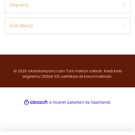
Alışveriş
Hızlı Menü
© 2026 cikolatareyonu.com Tüm hakları saklıdır. Kredi kartı
bilgileriniz 256bit SSL sertifikası ile korunmaktadır.
ile
ideasoft
e-
hazırlandı.
ticaret
paketleri