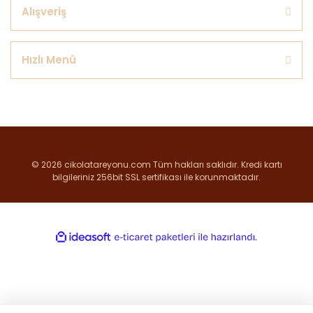
Alışveriş
Hızlı Menü
© 2026 cikolatareyonu.com Tüm hakları saklıdır. Kredi kartı
bilgileriniz 256bit SSL sertifikası ile korunmaktadır.
ile
ideasoft
e-
hazırlandı.
ticaret
paketleri