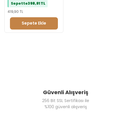
Sepette
398,91 TL
Tebrik Reyonu
Evlilik Teklifi Reyonu
419,90 TL
Doğum Günü Reyonu
Sepete Ekle
Güvenli Alışveriş
256 Bit SSL Sertifikası ile
%100 güvenli alışveriş