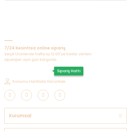
Bize Ulaşın
7/24 Kesintisiz online sipariş.
Seçili Ürünlerde hafta içi 12:00'ye kadar verilen
siparişler aynı gün kargoda
0507 202 33 55
Sipariş Hattı
Konumu Haritada Görüntüle
Kurumsal