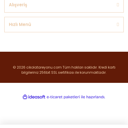
Alışveriş
Hızlı Menü
© 2026 cikolatareyonu.com Tüm hakları saklıdır. Kredi kartı
bilgileriniz 256bit SSL sertifikası ile korunmaktadır.
ile
ideasoft
e-
hazırlandı.
ticaret
paketleri