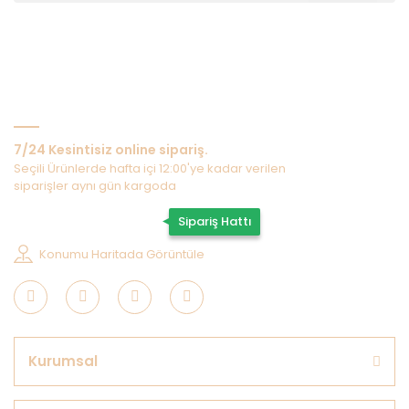
Bize Ulaşın
7/24 Kesintisiz online sipariş.
Seçili Ürünlerde hafta içi 12:00'ye kadar verilen
siparişler aynı gün kargoda
0507 202 33 55
Sipariş Hattı
Konumu Haritada Görüntüle
Kurumsal