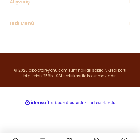
Alışveriş
Hızlı Menü
© 2026 cikolatareyonu.com Tüm hakları saklıdır. Kredi kartı
bilgileriniz 256bit SSL sertifikası ile korunmaktadır.
ile
ideasoft
e-
hazırlandı.
ticaret
paketleri