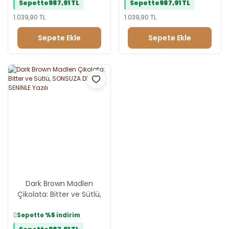
Sepette
987,91 TL
Sepette
987,91 TL
1.039,90 TL
1.039,90 TL
Sepete Ekle
Sepete Ekle
Dark Brown Madlen
Çikolata: Bitter ve Sütlü,
SONSUZA DEK SENİNLE
Yazılı
Sepette
%5
indirim