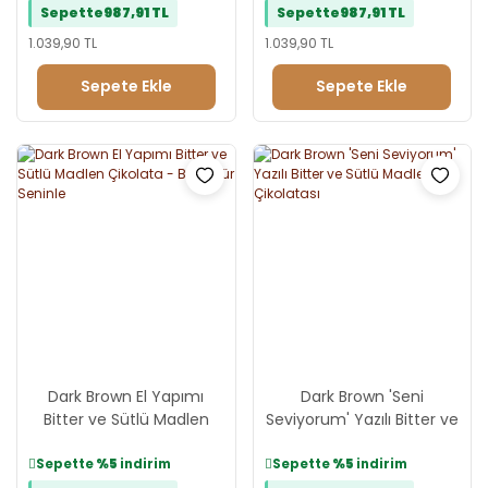
Sepette
987,91 TL
Sepette
987,91 TL
1.039,90 TL
1.039,90 TL
Sepete Ekle
Sepete Ekle
Dark Brown El Yapımı
Dark Brown 'Seni
Bitter ve Sütlü Madlen
Seviyorum' Yazılı Bitter ve
Çikolata - Bir Ömür
Sütlü Madlen Çikolatası
Seninle
Sepette
%5
indirim
Sepette
%5
indirim