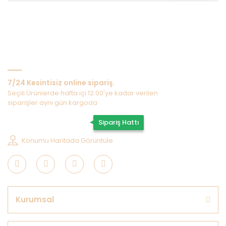
Bize Ulaşın
7/24 Kesintisiz online sipariş.
Seçili Ürünlerde hafta içi 12:00'ye kadar verilen
siparişler aynı gün kargoda
0507 202 33 55
Sipariş Hattı
Konumu Haritada Görüntüle
Kurumsal