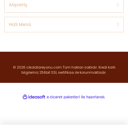
Alışveriş
Hızlı Menü
© 2026 cikolatareyonu.com Tüm hakları saklıdır. Kredi kartı
bilgileriniz 256bit SSL sertifikası ile korunmaktadır.
ile
ideasoft
e-
hazırlandı.
ticaret
paketleri