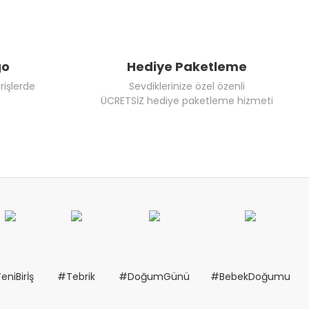
go
Hediye Paketleme
rişlerde
Sevdiklerinize özel özenli
ÜCRETSİZ hediye paketleme hizmeti
eniBirİş
#Tebrik
#DoğumGünü
#BebekDoğumu