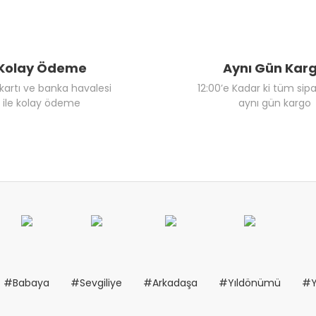
Kolay Ödeme
Aynı Gün Kar
 kartı ve banka havalesi
12:00’e Kadar ki tüm sipa
ile kolay ödeme
aynı gün kargo
#Babaya
#Sevgiliye
#Arkadaşa
#Yıldönümü
#Y