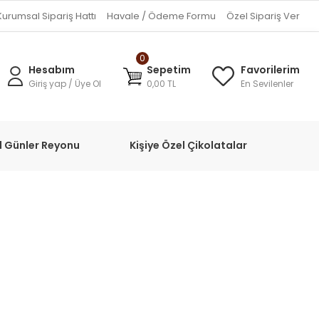
Kurumsal Sipariş Hattı
Havale / Ödeme Formu
Özel Sipariş Ver
0
Hesabım
Sepetim
Favorilerim
Giriş yap / Üye Ol
0,00 TL
En Sevilenler
l Günler Reyonu
Kişiye Özel Çikolatalar