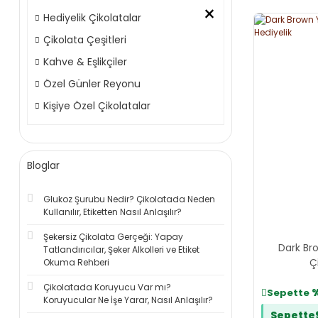
×
Hediyelik Çikolatalar
Çikolata Çeşitleri
Kahve & Eşlikçiler
Özel Günler Reyonu
Kişiye Özel Çikolatalar
Bloglar
Glukoz Şurubu Nedir? Çikolatada Neden
Kullanılır, Etiketten Nasıl Anlaşılır?
Şekersiz Çikolata Gerçeği: Yapay
Dark Bro
Tatlandırıcılar, Şeker Alkolleri ve Etiket
Ç
Okuma Rehberi
Çikolatada Koruyucu Var mı?
Sepette
Koruyucular Ne İşe Yarar, Nasıl Anlaşılır?
Sepette