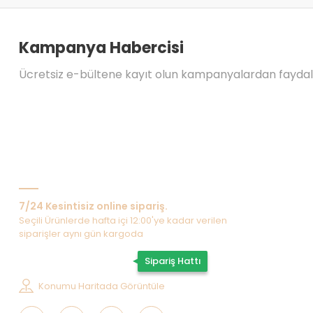
Kampanya Habercisi
Ücretsiz e-bültene kayıt olun kampanyalardan fayda
Bize Ulaşın
7/24 Kesintisiz online sipariş.
Seçili Ürünlerde hafta içi 12:00'ye kadar verilen
siparişler aynı gün kargoda
0507 202 33 55
Sipariş Hattı
Konumu Haritada Görüntüle