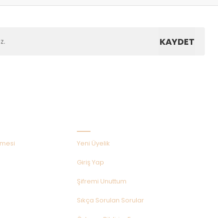
KAYDET
Hızlı Menü
şmesi
Yeni Üyelik
Giriş Yap
Şifremi Unuttum
Sıkça Sorulan Sorular