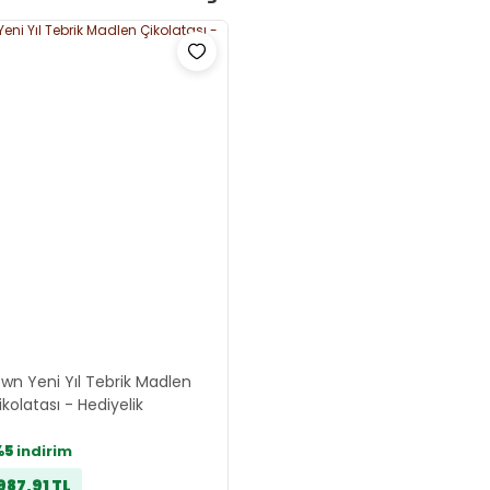
wn Yeni Yıl Tebrik Madlen
ikolatası - Hediyelik
%5
indirim
987,91 TL