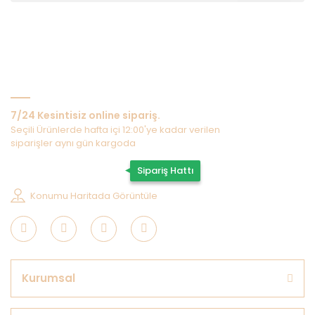
Bize Ulaşın
7/24 Kesintisiz online sipariş.
Seçili Ürünlerde hafta içi 12:00'ye kadar verilen
siparişler aynı gün kargoda
0507 202 33 55
Sipariş Hattı
Konumu Haritada Görüntüle
Kurumsal