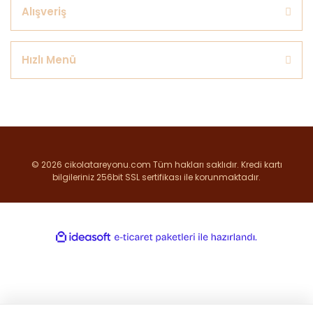
Alışveriş
Hızlı Menü
© 2026 cikolatareyonu.com Tüm hakları saklıdır. Kredi kartı
bilgileriniz 256bit SSL sertifikası ile korunmaktadır.
ile
ideasoft
e-
hazırlandı.
ticaret
paketleri