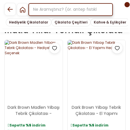
Hediyelik Çikolatalar
Çikolata Çeşitleri
Kahve & Eşlikçiler
Mutlu Yıllar Temalı Çikolata
Dark Brown Madlen Yılbaşı
Dark Brown Yılbaşı Tebrik
Tebrik Çikolatası -
Çikolatası - El Yapımı
Hediyelik Seçenek
Hediyelik
Sepette
%5
indirim
Sepette
%5
indirim