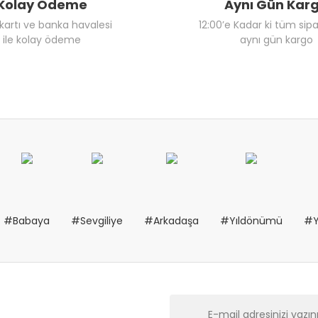
Kolay Ödeme
Aynı Gün Kar
 kartı ve banka havalesi
12:00’e Kadar ki tüm sipa
ile kolay ödeme
aynı gün kargo
#Babaya
#Sevgiliye
#Arkadaşa
#Yıldönümü
#Y