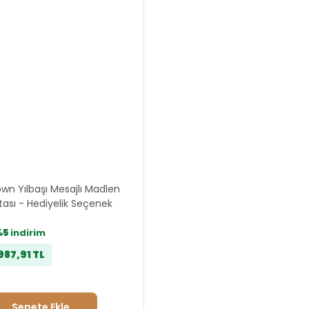
own Yılbaşı Mesajlı Madlen
tası - Hediyelik Seçenek
%5
indirim
987,91 TL
Sepete Ekle