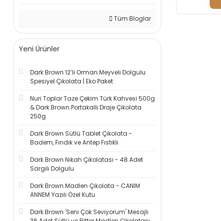
Tüm Bloglar
Yeni Ürünler
Dark Brown 12’li Orman Meyveli Dolgulu
Spesiyel Çikolata | Eko Paket
Nuri Toplar Taze Çekim Türk Kahvesi 500g
& Dark Brown Portakallı Draje Çikolata
250g
Dark Brown Sütlü Tablet Çikolata -
Badem, Fındık ve Antep Fıstıklı
Dark Brown Nikah Çikolatası - 48 Adet
Sargılı Dolgulu
Dark Brown Madlen Çikolata - CANIM
ANNEM Yazılı Özel Kutu
Dark Brown 'Seni Çok Seviyorum' Mesajlı
36 Adet Sütlü ve Bitter Madlen Çikolatası