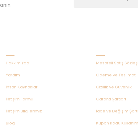
lanın
Kurumsal
Alışveriş
Hakkımızda
Mesafeli Satış Sözle
Yardım
Ödeme ve Teslimat
İnsan Kaynakları
Gizlilik ve Güvenlik
İletişim Formu
Garanti Şartları
İletişim Bilgilerimiz
İade ve Değişim Şartl
Blog
Kupon Kodu Kullanım