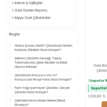
Kahve & Eşlikçiler
Özel Günler Reyonu
Kişiye Özel Çikolatalar
Bloglar
Glukoz Şurubu Nedir? Çikolatada Neden
Kullanılır, Etiketten Nasıl Anlaşılır?
Şekersiz Çikolata Gerçeği: Yapay
Tatlandırıcılar, Şeker Alkolleri ve Etiket
Dark Br
Okuma Rehberi
Çikola
Çikolatada Koruyucu Var mı?
Koruyucular Ne İşe Yarar, Nasıl Anlaşılır?
Sepette
Palm Yağı İçermeyen Çikolata: Gerçek
Sepette
Çikolata Nasıl Anlaşılır?
1.039,90 TL
Çekirdek Kahve Alırken Nelere Dikkat
Etmeliyiz?