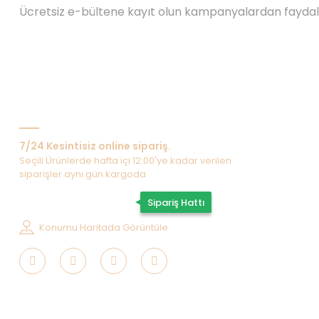
Ücretsiz e-bültene kayıt olun kampanyalardan fayda
Bize Ulaşın
7/24 Kesintisiz online sipariş.
Seçili Ürünlerde hafta içi 12:00'ye kadar verilen
siparişler aynı gün kargoda
0507 202 33 55
Sipariş Hattı
Konumu Haritada Görüntüle