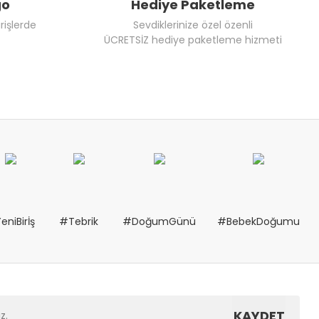
go
Hediye Paketleme
rişlerde
Sevdiklerinize özel özenli
ÜCRETSİZ hediye paketleme hizmeti
eniBirİş
#Tebrik
#DoğumGünü
#BebekDoğumu
KAYDET