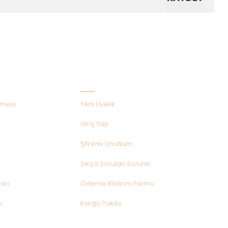
Hızlı Menü
şmesi
Yeni Üyelik
Giriş Yap
Şifremi Unuttum
Sıkça Sorulan Sorular
arı
Ödeme Bildirim Formu
ı
Kargo Takibi