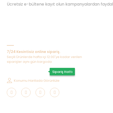
Ücretsiz e-bültene kayıt olun kampanyalardan fayda
Bize Ulaşın
7/24 Kesintisiz online sipariş.
Seçili Ürünlerde hafta içi 12:00'ye kadar verilen
siparişler aynı gün kargoda
0507 202 33 55
Sipariş Hattı
Konumu Haritada Görüntüle