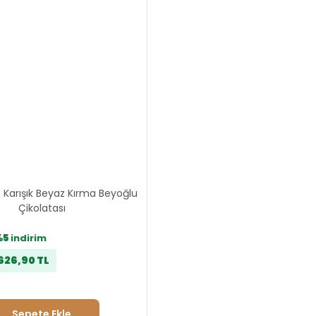
 Karışık Beyaz Kırma Beyoğlu
Çikolatası
%5
indirim
626,90 TL
Sepete Ekle