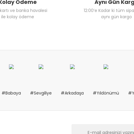
Kolay Ödeme
Aynı Gün Kar
 kartı ve banka havalesi
12:00’e Kadar ki tüm sipa
ile kolay ödeme
aynı gün kargo
#Babaya
#Sevgiliye
#Arkadaşa
#Yıldönümü
#Y