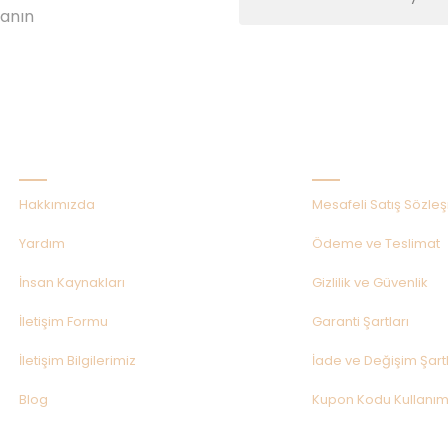
lanın
Kurumsal
Alışveriş
Hakkımızda
Mesafeli Satış Sözle
Yardım
Ödeme ve Teslimat
İnsan Kaynakları
Gizlilik ve Güvenlik
İletişim Formu
Garanti Şartları
İletişim Bilgilerimiz
İade ve Değişim Şartl
Blog
Kupon Kodu Kullanım