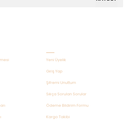
Hızlı Menü
şmesi
Yeni Üyelik
Giriş Yap
Şifremi Unuttum
Sıkça Sorulan Sorular
arı
Ödeme Bildirim Formu
ı
Kargo Takibi