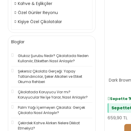
Kahve & Eşlikçiler
Özel Günler Reyonu
Kişiye Özel Çikolatalar
Bloglar
Glukoz Şurubu Nedir? Çikolatada Neden
Kullanılır, Etiketten Nasıl Anlaşılır?
Şekersiz Çikolata Gerçeği: Yapay
Tatlandırıcılar, Şeker Alkolleri ve Etiket
Dark Brown
Okuma Rehberi
Çikolatada Koruyucu Var mı?
Koruyucular Ne İşe Yarar, Nasıl Anlaşılır?
Sepette
Palm Yağı İçermeyen Çikolata: Gerçek
Sepette
Çikolata Nasıl Anlaşılır?
659,90 TL
Çekirdek Kahve Alırken Nelere Dikkat
Etmeliyiz?