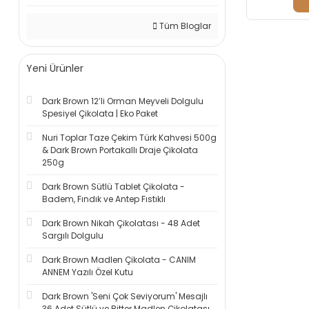
Tüm Bloglar
Yeni Ürünler
Dark Brown 12’li Orman Meyveli Dolgulu
Spesiyel Çikolata | Eko Paket
Nuri Toplar Taze Çekim Türk Kahvesi 500g
& Dark Brown Portakallı Draje Çikolata
250g
Dark Brown Sütlü Tablet Çikolata -
Badem, Fındık ve Antep Fıstıklı
Dark Brown Nikah Çikolatası - 48 Adet
Sargılı Dolgulu
Dark Brown Madlen Çikolata - CANIM
ANNEM Yazılı Özel Kutu
Dark Brown 'Seni Çok Seviyorum' Mesajlı
36 Adet Sütlü ve Bitter Madlen Çikolatası