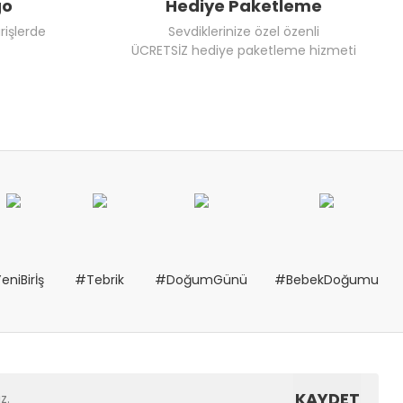
go
Hediye Paketleme
rişlerde
Sevdiklerinize özel özenli
ÜCRETSİZ hediye paketleme hizmeti
eniBirİş
#Tebrik
#DoğumGünü
#BebekDoğumu
KAYDET