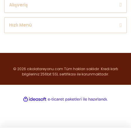
Alışveriş
Hızlı Menü
© 2026 cikolatareyonu.com Tüm hakları saklıdır. Kredi kartı
bilgileriniz 256bit SSL sertifikası ile korunmaktadır.
ile
ideasoft
e-
hazırlandı.
ticaret
paketleri