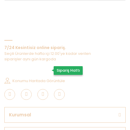
Bize Ulaşın
7/24 Kesintisiz online sipariş.
Seçili Ürünlerde hafta içi 12:00'ye kadar verilen
siparişler aynı gün kargoda
0507 202 33 55
Sipariş Hattı
Konumu Haritada Görüntüle
Kurumsal