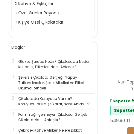
Kahve & Eşlikçiler
Özel Günler Reyonu
Kişiye Özel Çikolatalar
Bloglar
Glukoz Şurubu Nedir? Çikolatada Neden
Kullanılır, Etiketten Nasıl Anlaşılır?
Şekersiz Çikolata Gerçeği: Yapay
Nuri To
Tatlandırıcılar, Şeker Alkolleri ve Etiket
Y
Okuma Rehberi
Çikolatada Koruyucu Var mı?
Sepette
Koruyucular Ne İşe Yarar, Nasıl Anlaşılır?
Sepette
Palm Yağı İçermeyen Çikolata: Gerçek
Çikolata Nasıl Anlaşılır?
549,90 TL
Çekirdek Kahve Alırken Nelere Dikkat