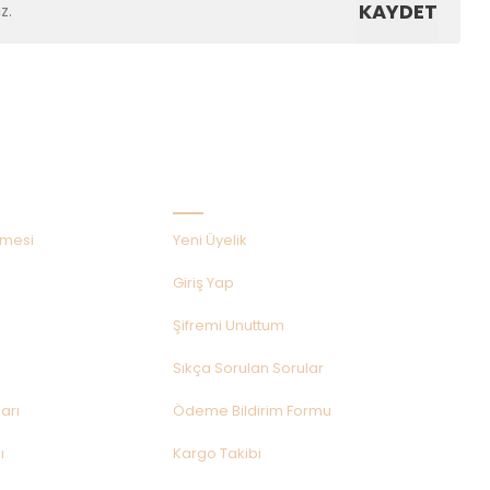
KAYDET
Hızlı Menü
şmesi
Yeni Üyelik
Giriş Yap
Şifremi Unuttum
Sıkça Sorulan Sorular
arı
Ödeme Bildirim Formu
ı
Kargo Takibi