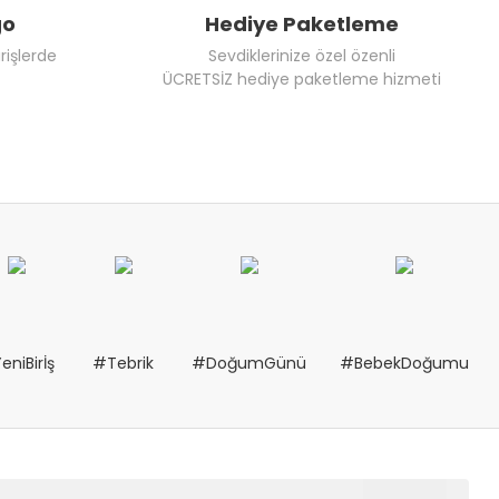
go
Hediye Paketleme
rişlerde
Sevdiklerinize özel özenli
ÜCRETSİZ hediye paketleme hizmeti
eniBirİş
#Tebrik
#DoğumGünü
#BebekDoğumu