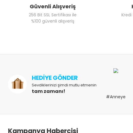
Güvenli Alışveriş
256 Bit SSL Sertifikası ile
Kredi
%100 güvenli alışveriş
HEDİYE GÖNDER
Sevdiklerinizi şimdi mutlu etmenin
tam zamanı!
#Anneye
Kampanya Habercisi