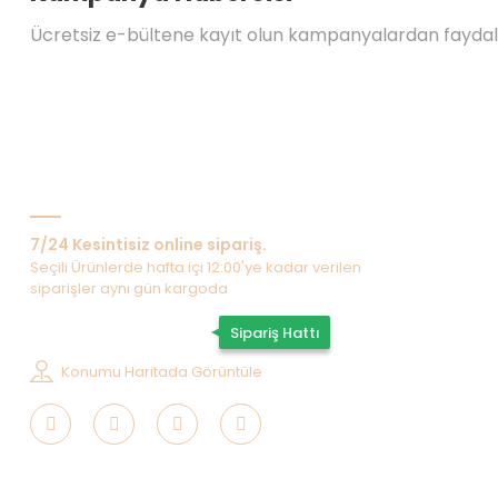
Ücretsiz e-bültene kayıt olun kampanyalardan fayda
Bize Ulaşın
7/24 Kesintisiz online sipariş.
Seçili Ürünlerde hafta içi 12:00'ye kadar verilen
siparişler aynı gün kargoda
0507 202 33 55
Sipariş Hattı
Konumu Haritada Görüntüle