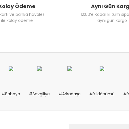
Kolay Ödeme
Aynı Gün Kar
 kartı ve banka havalesi
12:00’e Kadar ki tüm sipa
ile kolay ödeme
aynı gün kargo
#Babaya
#Sevgiliye
#Arkadaşa
#Yıldönümü
#Y