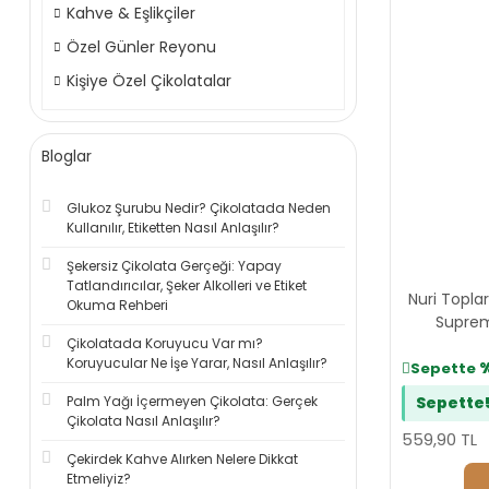
Kahve & Eşlikçiler
Özel Günler Reyonu
Kişiye Özel Çikolatalar
Bloglar
Glukoz Şurubu Nedir? Çikolatada Neden
Kullanılır, Etiketten Nasıl Anlaşılır?
Şekersiz Çikolata Gerçeği: Yapay
Tatlandırıcılar, Şeker Alkolleri ve Etiket
Nuri Topla
Okuma Rehberi
Suprem
Çikolatada Koruyucu Var mı?
Koruyucular Ne İşe Yarar, Nasıl Anlaşılır?
Sepette
Palm Yağı İçermeyen Çikolata: Gerçek
Sepette
Çikolata Nasıl Anlaşılır?
559,90 TL
Çekirdek Kahve Alırken Nelere Dikkat
Etmeliyiz?