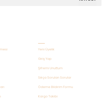
Hızlı Menü
şmesi
Yeni Üyelik
Giriş Yap
Şifremi Unuttum
Sıkça Sorulan Sorular
arı
Ödeme Bildirim Formu
ı
Kargo Takibi