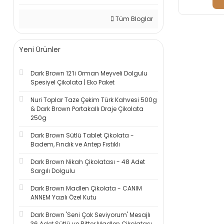
Tüm Bloglar
Yeni Ürünler
Dark Brown 12’li Orman Meyveli Dolgulu
Spesiyel Çikolata | Eko Paket
Nuri Toplar Taze Çekim Türk Kahvesi 500g
& Dark Brown Portakallı Draje Çikolata
250g
Dark Brown Sütlü Tablet Çikolata -
Badem, Fındık ve Antep Fıstıklı
Dark Brown Nikah Çikolatası - 48 Adet
Sargılı Dolgulu
Dark Brown Madlen Çikolata - CANIM
ANNEM Yazılı Özel Kutu
Dark Brown 'Seni Çok Seviyorum' Mesajlı
36 Adet Sütlü ve Bitter Madlen Çikolatası