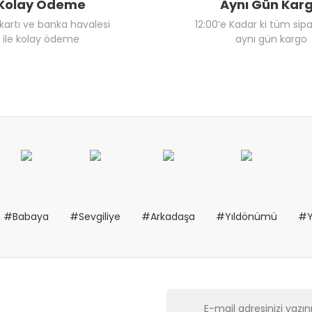
Kolay Ödeme
Aynı Gün Kar
 kartı ve banka havalesi
12:00’e Kadar ki tüm sipa
ile kolay ödeme
aynı gün kargo
#Babaya
#Sevgiliye
#Arkadaşa
#Yıldönümü
#Y