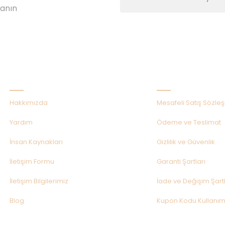
lanın
Kurumsal
Alışveriş
Hakkımızda
Mesafeli Satış Sözle
Yardım
Ödeme ve Teslimat
İnsan Kaynakları
Gizlilik ve Güvenlik
İletişim Formu
Garanti Şartları
İletişim Bilgilerimiz
İade ve Değişim Şartl
Blog
Kupon Kodu Kullanım