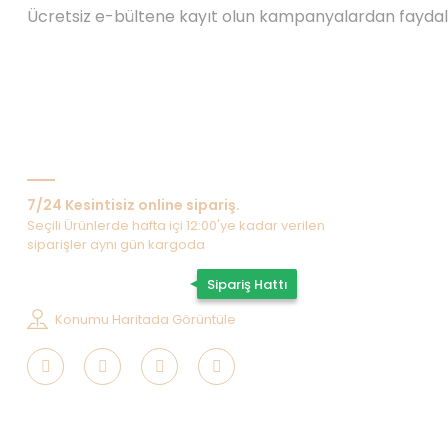
Ücretsiz e-bültene kayıt olun kampanyalardan fayda
Bize Ulaşın
7/24 Kesintisiz online sipariş.
Seçili Ürünlerde hafta içi 12:00'ye kadar verilen
siparişler aynı gün kargoda
0507 202 33 55
Sipariş Hattı
Konumu Haritada Görüntüle