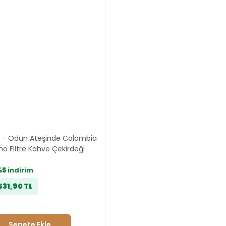
r - Odun Ateşinde Colombia
o Filtre Kahve Çekirdeği
%5
indirim
531,90 TL
Sepete Ekle