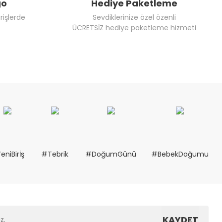
go
Hediye Paketleme
rişlerde
Sevdiklerinize özel özenli
ÜCRETSİZ hediye paketleme hizmeti
eniBirİş
#Tebrik
#DoğumGünü
#BebekDoğumu
KAYDET