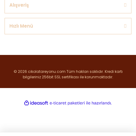
Alışveriş
Hızlı Menü
© 2026 cikolatareyonu.com Tüm hakları saklıdır. Kredi kartı
bilgileriniz 256bit SSL sertifikası ile korunmaktadır.
ile
ideasoft
e-
hazırlandı.
ticaret
paketleri