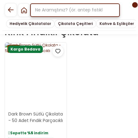
Hediyelik Çikolatalar
Çikolata Çeşitleri
Kahve & Eşlikçiler
Kırık Fındıklı Çikolata
Yeni
Kargo Bedava
Dark Brown Sütlü Çikolata
- 50 Adet Fındık Parçacıklı
Sepette
%5
indirim