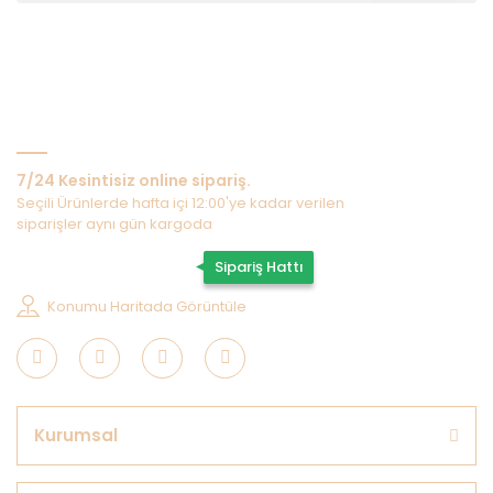
Bize Ulaşın
7/24 Kesintisiz online sipariş.
Seçili Ürünlerde hafta içi 12:00'ye kadar verilen
siparişler aynı gün kargoda
0507 202 33 55
Sipariş Hattı
Konumu Haritada Görüntüle
Kurumsal