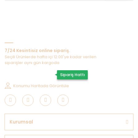
Bize Ulaşın
7/24 Kesintisiz online sipariş.
Seçili Ürünlerde hafta içi 12:00'ye kadar verilen
siparişler aynı gün kargoda
0507 202 33 55
Sipariş Hattı
Konumu Haritada Görüntüle
Kurumsal