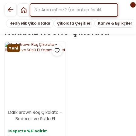
Hediyelik Çikolatalar
Çikolata Çeşitleri
Kahve & Eşlikçiler
Katkısız Roche Çikolata
Yeni
Dark Brown Roş Çikolata -
Bademli ve Sütlü El
Yapımı Lezzet
Sepette
%5
indirim