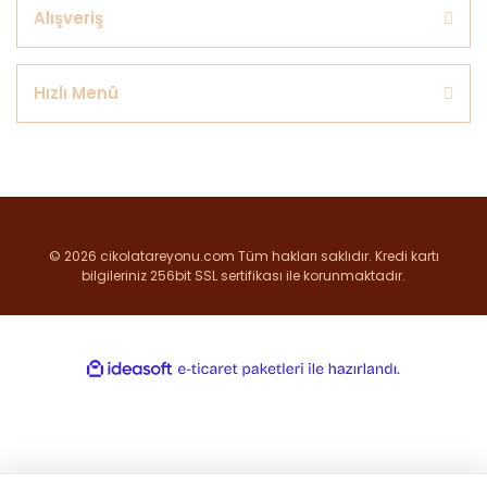
Alışveriş
Hızlı Menü
© 2026 cikolatareyonu.com Tüm hakları saklıdır. Kredi kartı
bilgileriniz 256bit SSL sertifikası ile korunmaktadır.
ile
ideasoft
e-
hazırlandı.
ticaret
paketleri