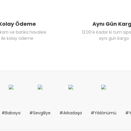
Kolay Ödeme
Aynı Gün Kar
 kartı ve banka havalesi
12:00’e Kadar ki tüm sipa
ile kolay ödeme
aynı gün kargo
#Babaya
#Sevgiliye
#Arkadaşa
#Yıldönümü
#Y