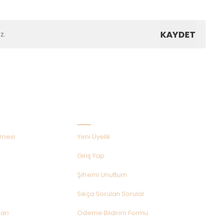
KAYDET
Hızlı Menü
şmesi
Yeni Üyelik
Giriş Yap
Şifremi Unuttum
Sıkça Sorulan Sorular
arı
Ödeme Bildirim Formu