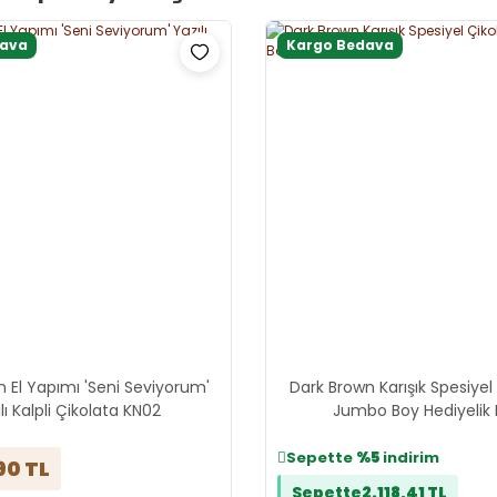
dava
Kargo Bedava
 El Yapımı 'Seni Seviyorum'
Dark Brown Karışık Spesiyel
lı Kalpli Çikolata KN02
Jumbo Boy Hediyelik
Sepette
%5
indirim
90 TL
Sepette
2.118,41 TL