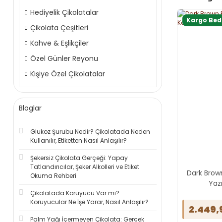
Hediyelik Çikolatalar
Kargo Be
Çikolata Çeşitleri
Kahve & Eşlikçiler
Özel Günler Reyonu
Kişiye Özel Çikolatalar
Bloglar
Glukoz Şurubu Nedir? Çikolatada Neden
Kullanılır, Etiketten Nasıl Anlaşılır?
Şekersiz Çikolata Gerçeği: Yapay
Tatlandırıcılar, Şeker Alkolleri ve Etiket
Dark Brown
Okuma Rehberi
Yazı
Çikolatada Koruyucu Var mı?
Koruyucular Ne İşe Yarar, Nasıl Anlaşılır?
2.449,
Palm Yağı İçermeyen Çikolata: Gerçek