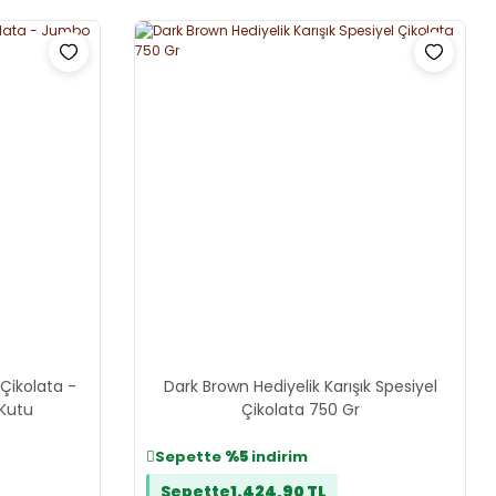
 Çikolata -
Dark Brown Hediyelik Karışık Spesiyel
 Kutu
Çikolata 750 Gr
Sepette
%5
indirim
Sepette
1.424,90 TL