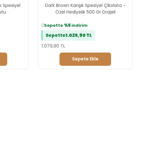
k Spesiyel
Dark Brown Karışık Spesiyel Çikolata -
utu
Özel Hediyelik 500 Gr Drajeli
Sepette
%5
indirim
Sepette
1.025,90 TL
1.079,90 TL
Sepete Ekle