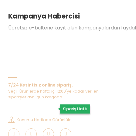
Kampanya Habercisi
Ücretsiz e-bültene kayıt olun kampanyalardan fayda
Bize Ulaşın
7/24 Kesintisiz online sipariş.
Seçili Ürünlerde hafta içi 12:00'ye kadar verilen
siparişler aynı gün kargoda
0507 202 33 55
Sipariş Hattı
Konumu Haritada Görüntüle