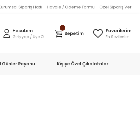
Kurumsal Sipariş Hattı
Havale / Ödeme Formu
Özel Sipariş Ver
Hesabım
Favorilerim
Sepetim
Giriş yap / Üye Ol
En Sevilenler
l Günler Reyonu
Kişiye Özel Çikolatalar