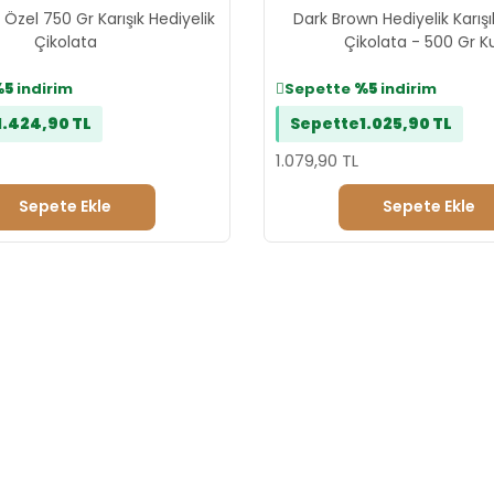
Özel 750 Gr Karışık Hediyelik
Dark Brown Hediyelik Karışı
Çikolata
Çikolata - 500 Gr K
%5
indirim
Sepette
%5
indirim
1.424,90 TL
Sepette
1.025,90 TL
1.079,90 TL
Sepete Ekle
Sepete Ekle