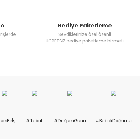
go
Hediye Paketleme
rişlerde
Sevdiklerinize özel özenli
ÜCRETSİZ hediye paketleme hizmeti
eniBirİş
#Tebrik
#DoğumGünü
#BebekDoğumu